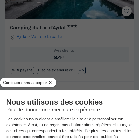
★★★
Camping du Lac d'Aydat
Aydat
-
Voir sur la carte
Avis clients
8.4
/10
Wifi payant
Piscine extérieure chauffée
+ 5
CHALET 4 personnes - Ballario
Meilleur prix pour 7 nuits
335 €
Voir les hébergements