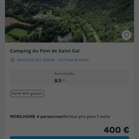
Camping du Pont de Saint Gal
Saint Gal Sur Sioule
-
Voir sur la carte
Avis clients
8.5
/10
Point Wifi gratuit
MOBILHOME 4 personnes
Meilleur prix pour 7 nuits
400 €