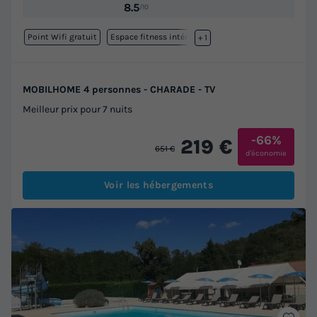
8.5
/10
Point Wifi gratuit
Espace fitness intérieure
+ 1
MOBILHOME 4 personnes - CHARADE - TV
Meilleur prix pour 7 nuits
-66%
219 €
651 €
d'économie
Voir les hébergements