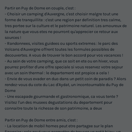
Partir en Puy de Dome en couple, c'est :
- Choisir un camping d'Auvergne, c'est choisir malgre tout une
forme de tranquillite : c'est une region par definition tres calme,
tres portee sur la culture et le patrimoine naturel. Les amoureux de
la nature que vous etes ne pourront qu'apprecier ce retour aux
sources !
- Randonnees, visites guidees ou sports extremes : le parc des
Volcans d'Auvergne offrent toutes les formules possibles de
decouvertes. A vous de trouver le bon accord pour vos vacances !
- Au sein de votre camping, que ce soit en ete ou en hiver, vous
pourrez profiter d'une offre speciale si vous reservez votre sejour
avec un soin thermal : le departement est propice a cela !
- Envie de vous evader en duo dans un petit coin de paradis ? Alors
rendez-vous du cote du Lac d'Aydat, un incontournable du Puy de
Dome
- Une escapade gourmande et gastronomique, ca vous tente ?
Visitez l'un des musees degustations du departement pour
connaitre toute la richesse de son patrimoine, a deux
Partir en Puy de Dome entre amis, c'est :
- La location de mobil homes peut etre partagee sur le plan
financier : cela peut vous permettre de trouver un petit bijou, un