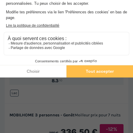
★★
Camping La Vallée
La Tour D'auvergne
-
Voir sur la carte
Avis clients
8.3
/10
Lac
MOBILHOME 3 personnes - Genêt
Meilleur prix pour 7 nuits
-12%
336,50 €
386 €