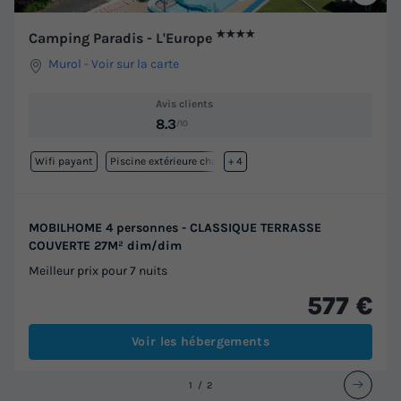
★★★★
Camping Paradis - L'Europe
Murol
-
Voir sur la carte
Avis clients
8.3
/10
Wifi payant
Piscine extérieure chauffée
+ 4
MOBILHOME 4 personnes - CLASSIQUE TERRASSE
COUVERTE 27M² dim/dim
Meilleur prix pour 7 nuits
577 €
Voir les hébergements
1
2