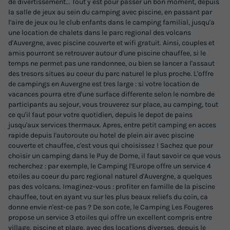
de divertissement... Tout y est pour passer un bon moment, depuis
la salle de jeux au sein du camping avec piscine, en passant par
l'aire de jeux ou le club enfants dans le camping familial, jusqu'a
une location de chalets dans le parc regional des volcans
d'Auvergne, avec piscine couverte et wifi gratuit. Ainsi, couples et
amis pourront se retrouver autour d'une piscine chauffee, si le
temps ne permet pas une randonnee, ou bien se lancer a l'assaut
des tresors situes au coeur du parc naturel le plus proche. L'offre
de campings en Auvergne est tres large : si votre location de
vacances pourra etre d'une surface differente selon le nombre de
participants au sejour, vous trouverez sur place, au camping, tout
ce qu'il faut pour votre quotidien, depuis le depot de pains
jusqu'aux services thermaux. Apres, entre petit camping en acces
rapide depuis l'autoroute ou hotel de plein air avec piscine
couverte et chauffee, c'est vous qui choisissez ! Sachez que pour
choisir un camping dans le Puy de Dome, il faut savoir ce que vous
recherchez : par exemple, le Camping l'Europe offre un service 4
etoiles au coeur du parc regional naturel d'Auvergne, a quelques
pas des volcans. Imaginez-vous : profiter en famille de la piscine
chauffee, tout en ayant vu sur les plus beaux reliefs du coin, ca
donne envie n'est-ce pas ? De son cote, le Camping Les Fougeres
propose un service 3 etoiles qui offre un excellent compris entre
village, piscine et plage, avec des locations diverses, depuis le