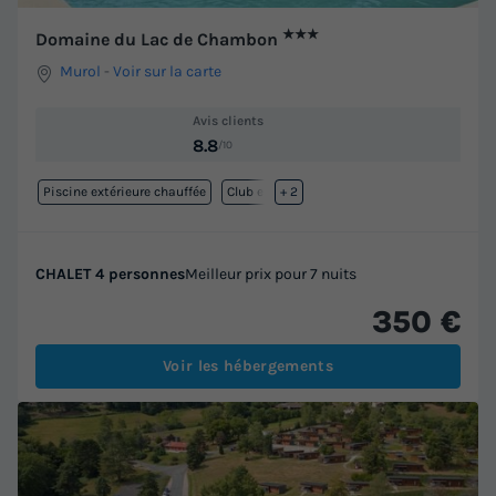
★★★
Domaine du Lac de Chambon
Murol
-
Voir sur la carte
Avis clients
8.8
/10
Piscine extérieure chauffée
Club enfant
+ 2
CHALET 4 personnes
Meilleur prix pour 7 nuits
350 €
Voir les hébergements