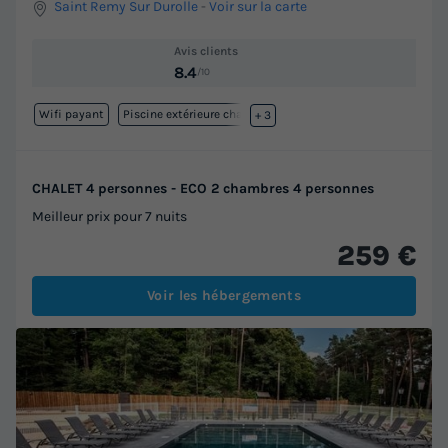
Saint Remy Sur Durolle
-
Voir sur la carte
Avis clients
8.4
/10
Wifi payant
Piscine extérieure chauffée
+ 3
CHALET 4 personnes - ECO 2 chambres 4 personnes
Meilleur prix pour 7 nuits
259 €
Voir les hébergements