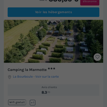
d'économie
Voir les hébergements
★★★
Camping la Marmotte
La Bourboule
-
Voir sur la carte
Avis clients
8.3
/10
Wifi gratuit
Lac
+ 1