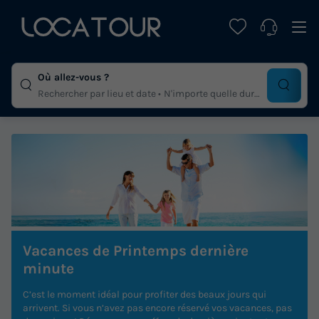
Où allez-vous ?
Rechercher par lieu et date
N'importe quelle duree
Vacances de Printemps dernière
minute
C’est le moment idéal pour profiter des beaux jours qui
arrivent. Si vous n’avez pas encore réservé vos vacances, pas