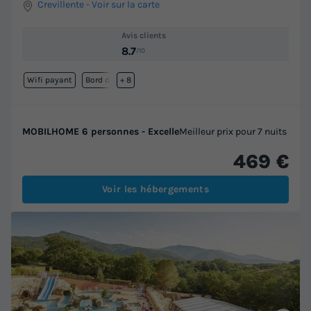
Crevillente
-
Voir sur la carte
Avis clients
8.7
/10
Wifi payant
Bord de mer
+ 8
MOBILHOME 6 personnes - Excelle
Meilleur prix pour 7 nuits
469 €
Voir les hébergements