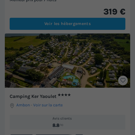
319 €
Voir les hébergements
★★★★
Camping Ker Yaoulet
Ambon
-
Voir sur la carte
Avis clients
8.8
/10