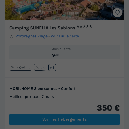
★★★★★
Camping SUNELIA Les Sablons
Portiragnes Plage
-
Voir sur la carte
Avis clients
9
/10
Wifi gratuit
Bord de mer
+ 9
MOBILHOME 2 personnes - Confort
Meilleur prix pour 7 nuits
350 €
Voir les hébergements