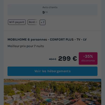
Avis clients
9
/10
Wifi payant
Bord de mer
+ 7
MOBILHOME 6 personnes - CONFORT PLUS - TV - LV
Meilleur prix pour 7 nuits
-35%
299 €
464 €
d'économie
Voir les hébergements