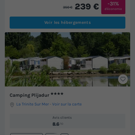
-31%
239 €
350 €
d'économie
Voir les hébergements
★★★★
Camping Plijadur
La Trinite Sur Mer
-
Voir sur la carte
Avis clients
8.6
/10