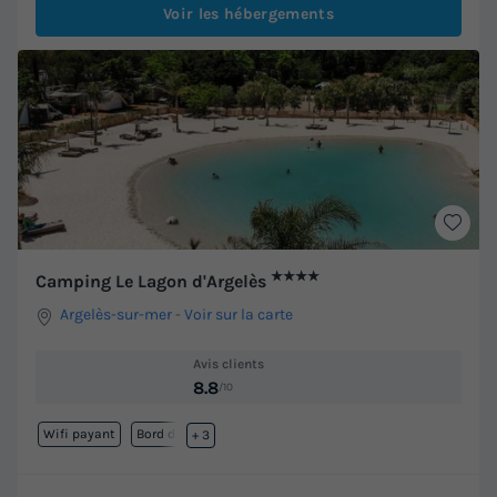
Voir les hébergements
★★★★
Camping Le Lagon d'Argelès
Argelès-sur-mer
-
Voir sur la carte
Avis clients
8.8
/10
Wifi payant
Bord de mer
+ 3