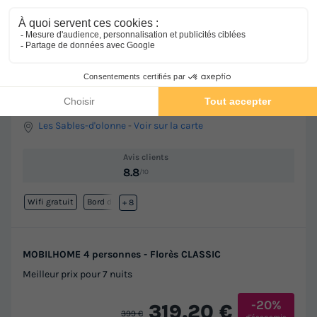
Camping Club Le Trianon 5* - MS VACANCES
★★★★★
Les Sables-d'olonne
-
Voir sur la carte
Avis clients
8.8
/10
Wifi gratuit
Bord de mer
+ 8
MOBILHOME 4 personnes - Florès CLASSIC
Meilleur prix pour 7 nuits
-20%
319,20 €
399 €