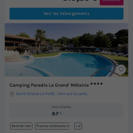
d'économie
Voir les hébergements
★★★★
Camping Paradis La Grand' Métairie
Saint Hilaire La Forêt
-
Voir sur la carte
Avis clients
8.7
/10
Bord de mer
Piscine extérieure chauffée
+ 2