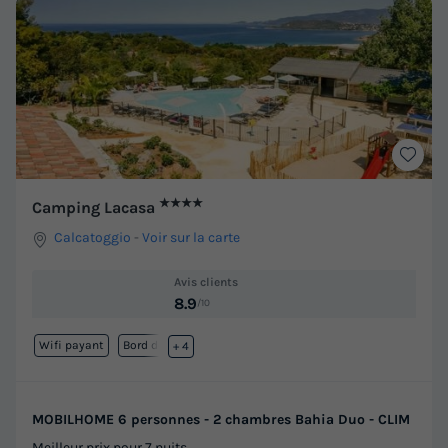
★★★★
Camping Lacasa
Calcatoggio
-
Voir sur la carte
Avis clients
8.9
/10
Wifi payant
Bord de mer
+ 4
MOBILHOME 6 personnes - 2 chambres Bahia Duo - CLIM
Meilleur prix pour 7 nuits