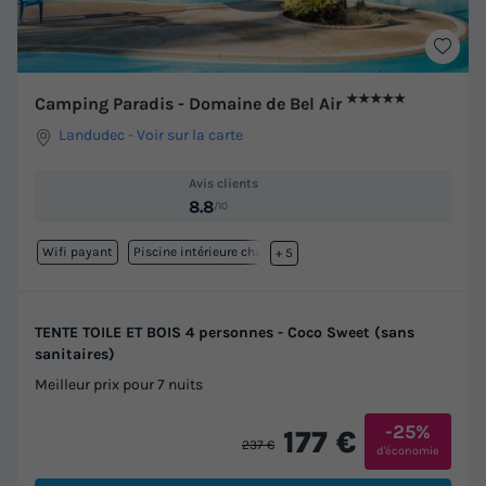
★★★★★
Camping Paradis - Domaine de Bel Air
Landudec
-
Voir sur la carte
Avis clients
8.8
/10
Wifi payant
Piscine intérieure chauffée
+ 5
TENTE TOILE ET BOIS 4 personnes - Coco Sweet (sans
sanitaires)
Meilleur prix pour 7 nuits
-25%
177 €
237 €
d'économie