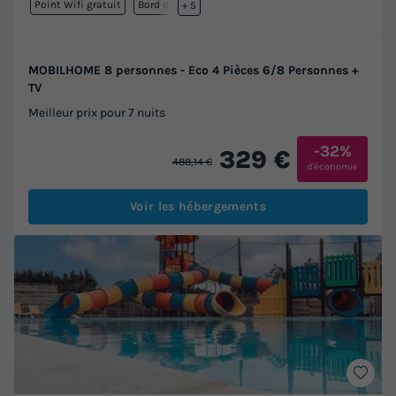
Point Wifi gratuit
Bord de mer
+ 5
MOBILHOME 8 personnes - Eco 4 Pièces 6/8 Personnes +
TV
Meilleur prix pour 7 nuits
-32%
329 €
488,14 €
d'économie
Voir les hébergements