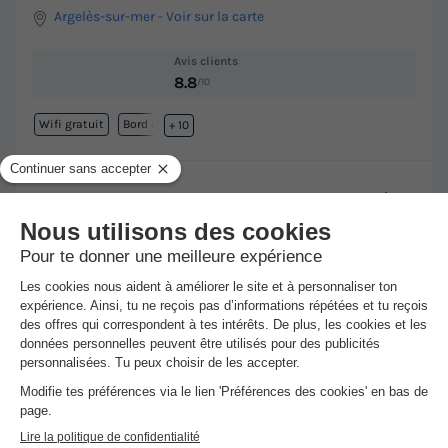
Argelès-sur-mer
-
Voir sur la carte
Avis clients
8.8
/10
Wifi gratuit
Bord de mer
+ 10
MOBILHOME 4 personnes - Malaga CLASSIC Climatisé
Meilleur prix pour 7 nuits
-20%
308 €
385 €
d'économie
Voir les hébergements