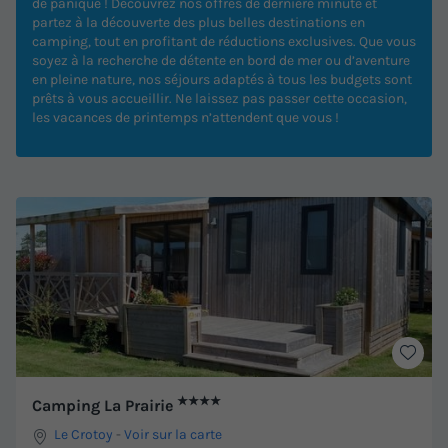
de panique ! Découvrez nos offres de dernière minute et
partez à la découverte des plus belles destinations en
camping, tout en profitant de réductions exclusives. Que vous
soyez à la recherche de détente en bord de mer ou d’aventure
en pleine nature, nos séjours adaptés à tous les budgets sont
prêts à vous accueillir. Ne laissez pas passer cette occasion,
les vacances de printemps n’attendent que vous !
★★★★
Camping La Prairie
Le Crotoy
-
Voir sur la carte