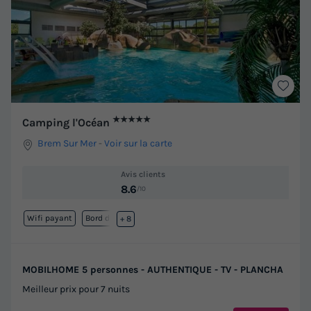
★★★★★
Camping l'Océan
Brem Sur Mer
-
Voir sur la carte
Avis clients
8.6
/10
Wifi payant
Bord de mer
+ 8
MOBILHOME 5 personnes - AUTHENTIQUE - TV - PLANCHA
Meilleur prix pour 7 nuits