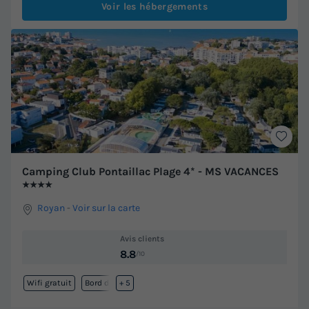
Voir les hébergements
Camping Club Pontaillac Plage 4* - MS VACANCES
★★★★
Royan
-
Voir sur la carte
Avis clients
8.8
/10
Wifi gratuit
Bord de mer
+ 5