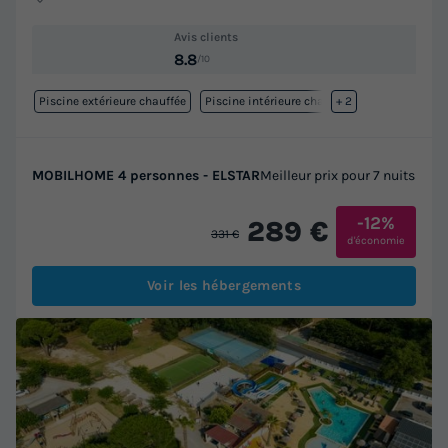
Avis clients
8.8
/10
Piscine extérieure chauffée
Piscine intérieure chauffée
+ 2
MOBILHOME 4 personnes - ELSTAR
Meilleur prix pour 7 nuits
-12%
289 €
331 €
d'économie
Voir les hébergements