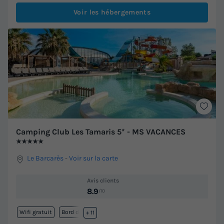
Voir les hébergements
Camping Club Les Tamaris 5* - MS VACANCES
★★★★★
Le Barcarès
-
Voir sur la carte
Avis clients
8.9
/10
Wifi gratuit
Bord de mer
+ 11