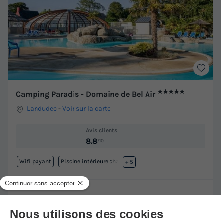
★★★★★
Camping Paradis - Domaine de Bel Air
Landudec
-
Voir sur la carte
Avis clients
8.8
/10
Wifi payant
Piscine intérieure chauffée
+ 5
TENTE TOILE ET BOIS 4 personnes - Coco Sweet (sans
sanitaires)