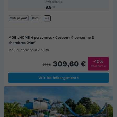
Avis clients
8.8
/10
Wifi payant
Bord de mer
+ 4
MOBILHOME 4 personnes - Cocoon+ 4 personne 2
chambres 24m²
Meilleur prix pour 7 nuits
-10%
309,60 €
344 €
d'économie
Voir les hébergements