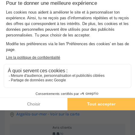
Meilleur prix pour 7 nuits
-25%
177 €
237 €
d'économie
Voir les hébergements
★★★★
Camping Le Lagon d'Argelès
Argelès-sur-mer
-
Voir sur la carte
Avis clients
8.8
/10