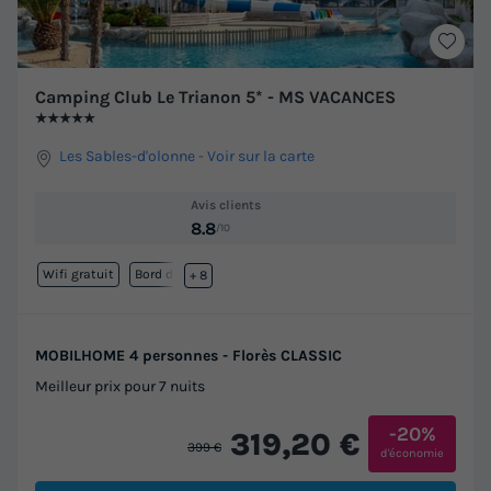
Camping Club Le Trianon 5* - MS VACANCES
★★★★★
Les Sables-d'olonne
-
Voir sur la carte
Avis clients
8.8
/10
Wifi gratuit
Bord de mer
+ 8
MOBILHOME 4 personnes - Florès CLASSIC
Meilleur prix pour 7 nuits
-20%
319,20 €
399 €
d'économie