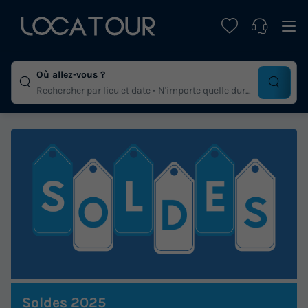
Où allez-vous ?
Rechercher par lieu et date
N'importe quelle duree
Soldes 2025