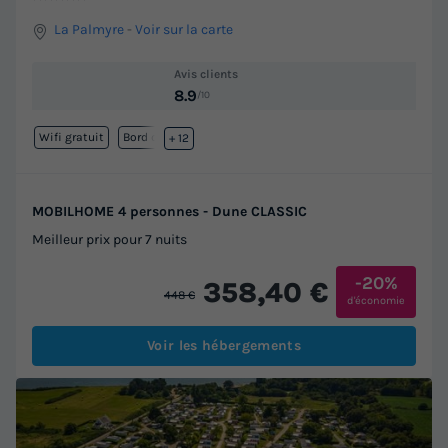
La Palmyre
-
Voir sur la carte
Avis clients
8.9
/10
Wifi gratuit
Bord de mer
+ 12
MOBILHOME 4 personnes - Dune CLASSIC
Meilleur prix pour 7 nuits
-20%
358,40 €
448 €
d'économie
Voir les hébergements