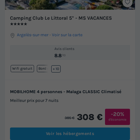
Camping Club Le Littoral 5* - MS VACANCES
★★★★★
Argelès-sur-mer
-
Voir sur la carte
Avis clients
8.8
/10
Wifi gratuit
Bord de mer
+ 10
MOBILHOME 4 personnes - Malaga CLASSIC Climatisé
Meilleur prix pour 7 nuits
-20%
308 €
385 €
d'économie
Voir les hébergements