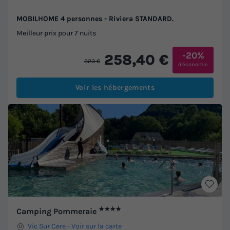
MOBILHOME 4 personnes - Riviera STANDARD.
Meilleur prix pour 7 nuits
-20%
258,40 €
323 €
d'économie
Voir les hébergements
★★★★
Camping Pommeraie
Vic Sur Cere
-
Voir sur la carte