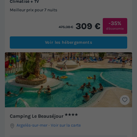
Climatisé + TV
Meilleur prix pour 7 nuits
-35%
309 €
475,38 €
d'économie
Voir les hébergements
★★★★
Camping Le Beauséjour
Argelès-sur-mer
-
Voir sur la carte