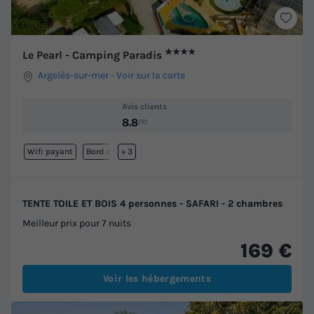
★★★★
Le Pearl - Camping Paradis
Argelès-sur-mer
-
Voir sur la carte
Avis clients
8.8
/10
Wifi payant
Bord de mer
+ 3
TENTE TOILE ET BOIS 4 personnes - SAFARI - 2 chambres
Meilleur prix pour 7 nuits
169 €
Voir les hébergements