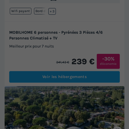
Wifi payant
Bord de mer
+ 3
MOBILHOME 6 personnes - Pyrénées 3 Pièces 4/6
Personnes Climatisé + TV
Meilleur prix pour 7 nuits
-30%
239 €
341,43 €
d'économie
Voir les hébergements