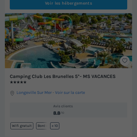
Voir les hébergements
Camping Club Les Brunelles 5*- MS VACANCES
★★★★★
Longeville Sur Mer
-
Voir sur la carte
Avis clients
8.8
/10
Wifi gratuit
Bord de mer
+ 10