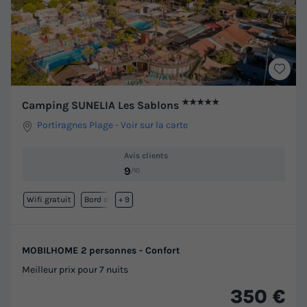
★★★★★
Camping SUNELIA Les Sablons
Portiragnes Plage
-
Voir sur la carte
Avis clients
9
/10
Wifi gratuit
Bord de mer
+ 9
MOBILHOME 2 personnes - Confort
Meilleur prix pour 7 nuits
350 €