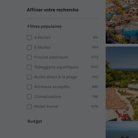
Affiner votre recherche
Filtres populaires
4 étoiles
851
5 étoiles
344
Piscine extérieure
1273
Toboggans aquatiques
1045
Accès direct à la plage
260
Animaux acceptés
880
Climatisation
786
Mobil-home
1076
Budget