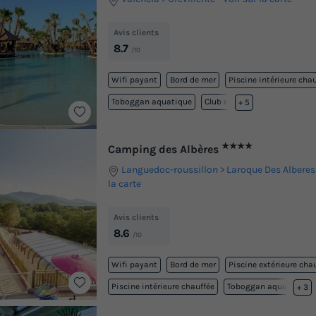
Avis clients
8.7
/10
Wifi payant
Bord de mer
Piscine intérieure cha
Toboggan aquatique
Club enfant
+ 5
★★★★
Camping des Albères
Languedoc-roussillon
Laroque Des Alberes
la carte
Avis clients
8.6
/10
Wifi payant
Bord de mer
Piscine extérieure cha
Piscine intérieure chauffée
Toboggan aquatique
+ 3