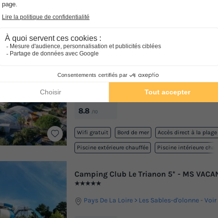
Club enfant
Aire de jeux aquatique
Camping Club Le Littoral 5* - MS VACA
★★★★★
Languedoc-roussillon
Argelès-sur-mer
-
Vo
carte
Avis clients
8.8
/10
Wifi gratuit
Bord de mer
Accès direct à la plage
Piscine extérieure chauffée
Piscine intérieure chau
Camping Club Le Trianon 5* - MS VAC
★★★★★
Pays De La Loire
Les Sables-d'olonne
-
Voir