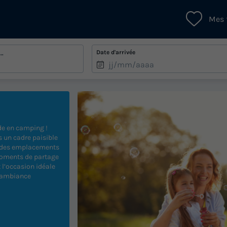
Mes 
Date d'arrivée
..
de en camping !
s un cadre paisible
ur des emplacements
 moments de partage
t l’occasion idéale
e ambiance