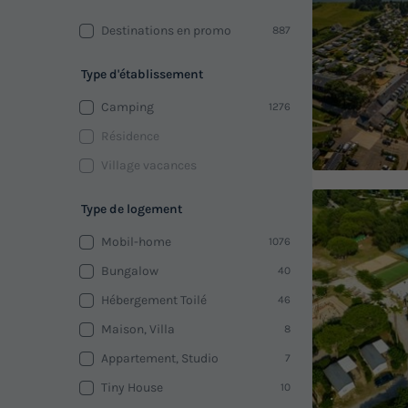
Destinations en promo
887
Type d'établissement
Camping
1276
Résidence
Village vacances
Type de logement
Mobil-home
1076
Bungalow
40
Hébergement Toilé
46
Maison, Villa
8
Appartement, Studio
7
Tiny House
10