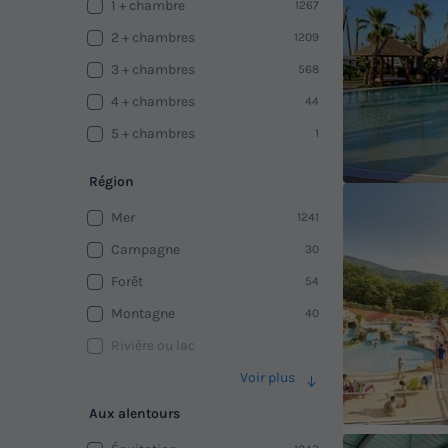
1 + chambre
1267
2 + chambres
1209
3 + chambres
568
4 + chambres
44
5 + chambres
1
Région
Mer
1241
Campagne
30
Forêt
54
Montagne
40
Rivière ou lac
Voir plus
Aux alentours