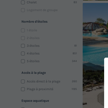
Chalet
83
Logement de groupe
Nombre d'étoiles
1 étoile
2 étoiles
3 étoiles
81
4 étoiles
851
5 étoiles
344
Accès à la plage
Accès direct à la plage
260
Plage à proximité
1195
Espace aquatique