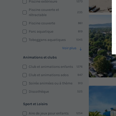
Piscine extérieure
1273
Piscine couverte et
235
rétractable
Piscine couverte
861
Parc aquatique
819
Toboggans aquatiques
1045
Voir plus
Animations et clubs
Club et animations enfants
1276
Club et animations ados
947
Soirée animées ou à thème
913
Discothèque
525
Sport et Loisirs
Aire de jeux pour enfants
1254