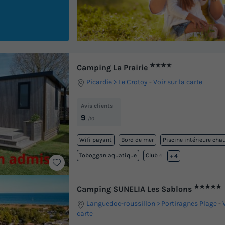
★★★★
Camping La Prairie
Picardie
Le Crotoy
-
Voir sur la carte
Avis clients
9
/10
Wifi payant
Bord de mer
Piscine intérieure cha
Toboggan aquatique
Club enfant
+ 4
★★★★★
Camping SUNELIA Les Sablons
Languedoc-roussillon
Portiragnes Plage
-
carte