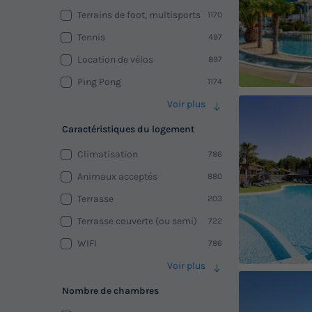
Terrains de foot, multisports
1170
Tennis
497
Location de vélos
897
Ping Pong
1174
Voir plus
Caractéristiques du logement
Climatisation
786
Animaux acceptés
880
Terrasse
203
Terrasse couverte (ou semi)
722
WIFI
786
Voir plus
Nombre de chambres