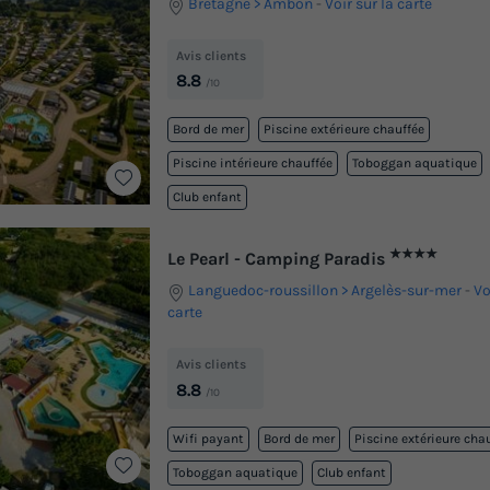
Bretagne
Ambon
-
Voir sur la carte
Avis clients
8.8
/10
Bord de mer
Piscine extérieure chauffée
Piscine intérieure chauffée
Toboggan aquatique
Club enfant
★★★★
Le Pearl - Camping Paradis
Languedoc-roussillon
Argelès-sur-mer
-
Vo
carte
Avis clients
8.8
/10
Wifi payant
Bord de mer
Piscine extérieure cha
Toboggan aquatique
Club enfant