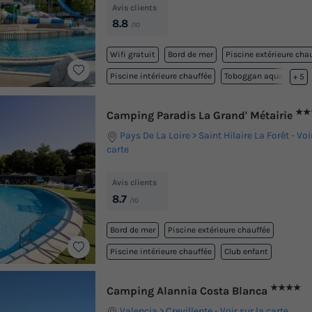
Avis clients
8.8
/10
Wifi gratuit
Bord de mer
Piscine extérieure cha
Piscine intérieure chauffée
Toboggan aquatique
+ 5
★★
Camping Paradis La Grand' Métairie
Pays De La Loire
Saint Hilaire La Forêt
-
Voi
carte
Avis clients
8.7
/10
Bord de mer
Piscine extérieure chauffée
Piscine intérieure chauffée
Club enfant
★★★★
Camping Alannia Costa Blanca
Valencia
Crevillente
-
Voir sur la carte