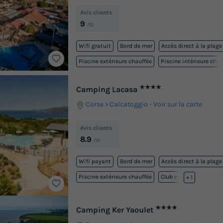
Avis clients
9
/10
Wifi gratuit
Bord de mer
Accès direct à la plage
Piscine extérieure chauffée
Piscine intérieure chau
★★★★
Camping Lacasa
Corse
Calcatoggio
-
Voir sur la carte
Avis clients
8.9
/10
Wifi payant
Bord de mer
Accès direct à la plage
Piscine extérieure chauffée
Club enfant
+ 1
★★★★
Camping Ker Yaoulet