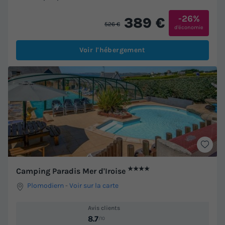
-26%
389 €
526 €
d'économie
Voir l'hébergement
★★★★
Camping Paradis Mer d'Iroise
Plomodiern
-
Voir sur la carte
Avis clients
8.7
/10