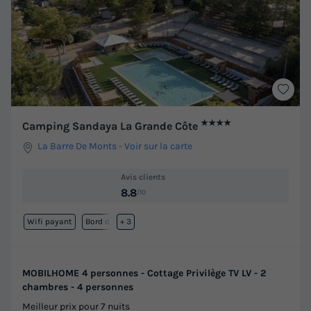
★★★★
Camping Sandaya La Grande Côte
La Barre De Monts
-
Voir sur la carte
Avis clients
8.8
/10
Wifi payant
Bord de mer
+ 3
MOBILHOME 4 personnes - Cottage Privilège TV LV - 2
chambres - 4 personnes
Meilleur prix pour 7 nuits