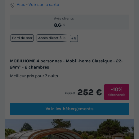
Vias
-
Voir sur la carte
Avis clients
8.6
/10
Bord de mer
Accès direct à la plage
+ 8
MOBILHOME 4 personnes - Mobil-home Classique - 22-
24m² - 2 chambres
Meilleur prix pour 7 nuits
-10%
252 €
280 €
d'économie
Voir les hébergements