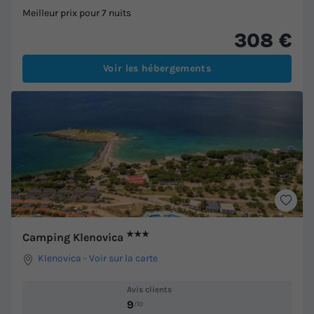
Meilleur prix pour 7 nuits
308 €
Voir les hébergements
★★★
Camping Klenovica
Klenovica
-
Voir sur la carte
Avis clients
9
/10