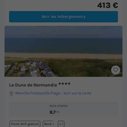
413 €
Voir les hébergements
★★★★
La Dune de Normandie
Merville Franceville Plage
-
Voir sur la carte
Avis clients
8.7
/10
Point Wifi gratuit
Bord de mer
+ 1