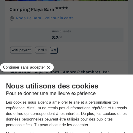
★★★★
Camping Playa Bara
Roda De Bara
-
Voir sur la carte
Avis clients
8.7
/10
Wifi payant
Bord de mer
+ 9
MOBILHOME 4 personnes - Ambre 2 chambres, Par
Lifestyle Holidays
Meilleur prix pour 7 nuits
-50%
245 €
490 €
d'économie
Voir les hébergements