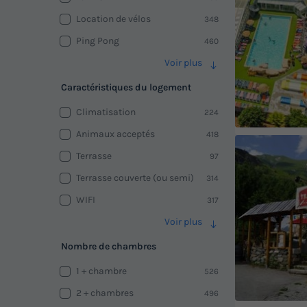
Location de vélos
348
Ping Pong
460
Voir plus
Caractéristiques du logement
Climatisation
224
Animaux acceptés
418
Terrasse
97
Terrasse couverte (ou semi)
314
WIFI
317
Voir plus
Nombre de chambres
1 + chambre
526
2 + chambres
496