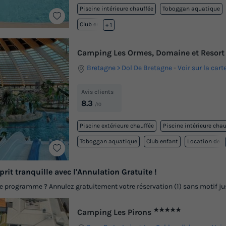
Piscine intérieure chauffée
Toboggan aquatique
Club enfant
+ 1
Camping Les Ormes, Domaine et Resor
Bretagne
Dol De Bretagne
-
Voir sur la cart
Avis clients
8.3
/10
Piscine extérieure chauffée
Piscine intérieure chau
Toboggan aquatique
Club enfant
Location de v
prit tranquille avec l'Annulation Gratuite !
programme ? Annulez gratuitement votre réservation (1) sans motif jusq
★★★★★
Camping Les Pirons