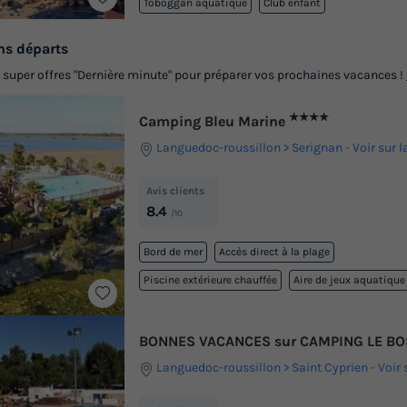
Toboggan aquatique
Club enfant
ns départs
s super offres "Dernière minute" pour préparer vos prochaines vacances !
★★★★
Camping Bleu Marine
Languedoc-roussillon
Serignan
-
Voir sur l
Avis clients
8.4
/10
Bord de mer
Accès direct à la plage
Piscine extérieure chauffée
Aire de jeux aquatique
BONNES VACANCES sur CAMPING LE B
Languedoc-roussillon
Saint Cyprien
-
Voir 