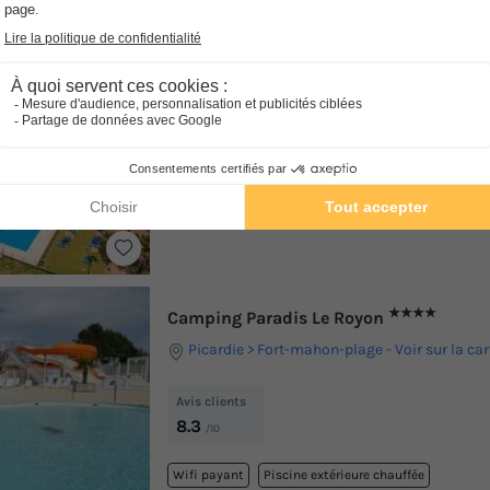
★★★
Camping Valado
Centre Du Portugal
Nazare
-
Voir sur la car
Avis clients
8.3
/10
Bord de mer
★★★★
Camping Paradis Le Royon
Picardie
Fort-mahon-plage
-
Voir sur la car
Avis clients
8.3
/10
Wifi payant
Piscine extérieure chauffée