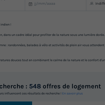
Indif
indien !
, dans un cadre idéal pour profiter de la nature sous une lumière dorée.
mne : randonnées, balades à vélo et activités de plein air vous attende
ratures douces tout en combinant le calme de la nature et le confort d'u
echerche :
548
offres de logement
urs influencent ces résultats de recherche !
En savoir plus