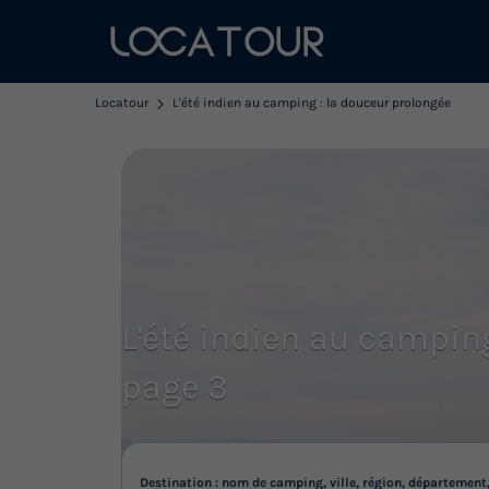
Locatour
L'été indien au camping : la douceur prolongée
L'été indien au camping
page 3
Destination : nom de camping, ville, région, département,