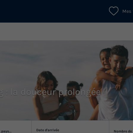
Mes 
 : la douceur prolongée -
Date d'arrivée
 pays...
Nombre de 