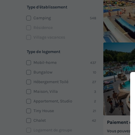
Type d'établissement
Camping
548
Résidence
Village vacances
Type de logement
Mobil-home
437
Bungalow
10
Hébergement Toilé
27
Maison, Villa
3
Appartement, Studio
2
Tiny House
21
Chalet
42
Paiement en 
Logement de groupe
Vous pouvez pa