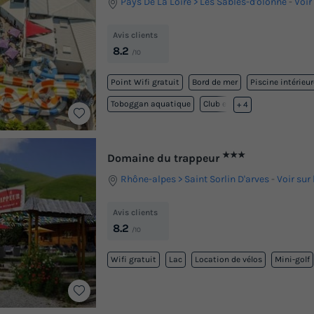
Pays De La Loire
Les Sables-d'olonne
-
Voir
Avis clients
8.2
/10
Point Wifi gratuit
Bord de mer
Piscine intérieu
Toboggan aquatique
Club enfant
+ 4
★★★
Domaine du trappeur
Rhône-alpes
Saint Sorlin D'arves
-
Voir sur 
Avis clients
8.2
/10
Wifi gratuit
Lac
Location de vélos
Mini-golf