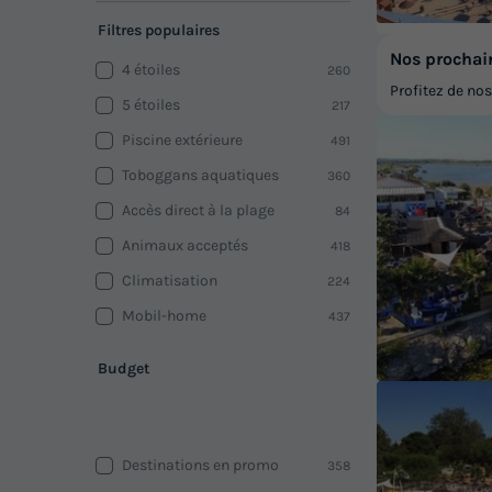
Filtres populaires
Nos prochai
4 étoiles
260
Profitez de no
5 étoiles
217
Piscine extérieure
491
Toboggans aquatiques
360
Accès direct à la plage
84
Animaux acceptés
418
Climatisation
224
Mobil-home
437
Budget
Destinations en promo
358