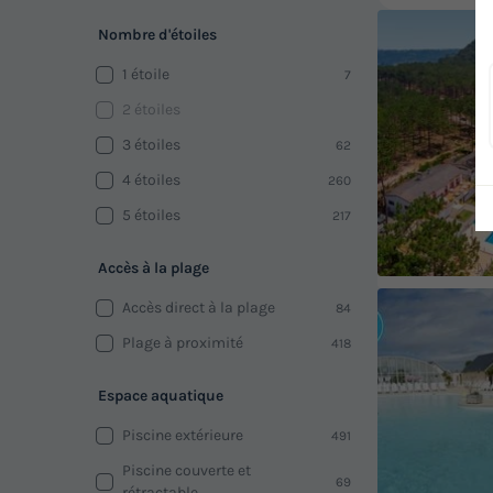
Nombre d'étoiles
1 étoile
7
2 étoiles
3 étoiles
62
4 étoiles
260
5 étoiles
217
Accès à la plage
Accès direct à la plage
84
Plage à proximité
418
Espace aquatique
Piscine extérieure
491
Piscine couverte et
69
rétractable