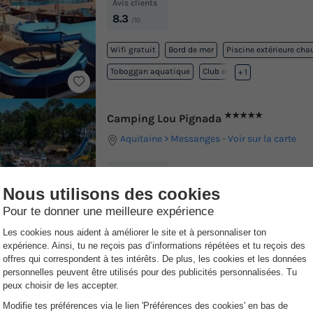
Avis clients
8.3
/10
Wifi gratuit
Bord de mer
Piscine extérieure cha
Toboggan aquatique
Club enfant
+ 1
★★★★★
Camping Lou Pignada
Aquitaine
Messanges
-
Voir sur la carte
Avis clients
8.3
/10
Wifi payant
Bord de mer
Piscine extérieure cha
Piscine intérieure chauffée
Toboggan aquatique
+ 6
2 ou 3 fois !
yer vos vacances en 2 ou 3 fois sans frais supplémentaire !
Découvrez n