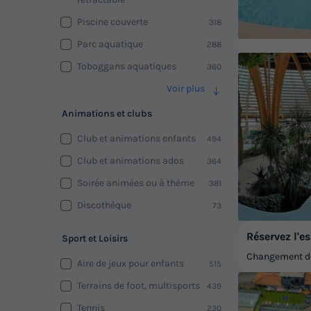
Piscine couverte
318
Parc aquatique
288
Toboggans aquatiques
360
Voir plus
Animations et clubs
Club et animations enfants
494
Club et animations ados
364
Soirée animées ou à thème
381
Discothèque
73
Réservez l'es
Sport et Loisirs
Changement de 
Aire de jeux pour enfants
515
Terrains de foot, multisports
439
Tennis
230