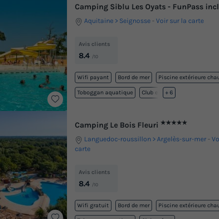
Camping Siblu Les Oyats - FunPass inc
Aquitaine
Seignosse
-
Voir sur la carte
Avis clients
8.4
/10
Wifi payant
Bord de mer
Piscine extérieure cha
Toboggan aquatique
Club enfant
+ 6
★★★★★
Camping Le Bois Fleuri
Languedoc-roussillon
Argelès-sur-mer
-
Vo
carte
Avis clients
8.4
/10
Wifi gratuit
Bord de mer
Piscine extérieure cha