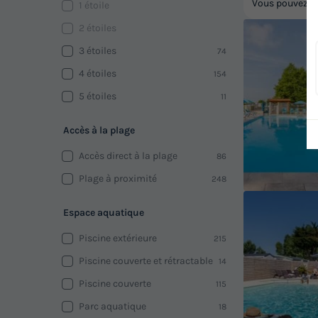
Vous pouvez pa
1 étoile
2 étoiles
3 étoiles
74
4 étoiles
154
5 étoiles
11
Accès à la plage
Accès direct à la plage
86
Plage à proximité
248
Espace aquatique
Piscine extérieure
215
Piscine couverte et rétractable
14
Piscine couverte
115
Parc aquatique
18