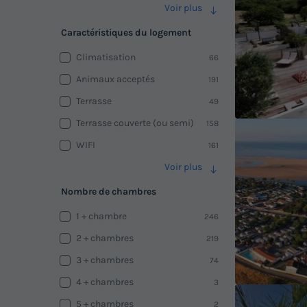
Voir plus
Caractéristiques du logement
Climatisation
66
Animaux acceptés
191
Terrasse
49
Terrasse couverte (ou semi)
158
WIFI
161
Voir plus
Nombre de chambres
1 + chambre
246
2 + chambres
219
3 + chambres
74
4 + chambres
3
5 + chambres
2