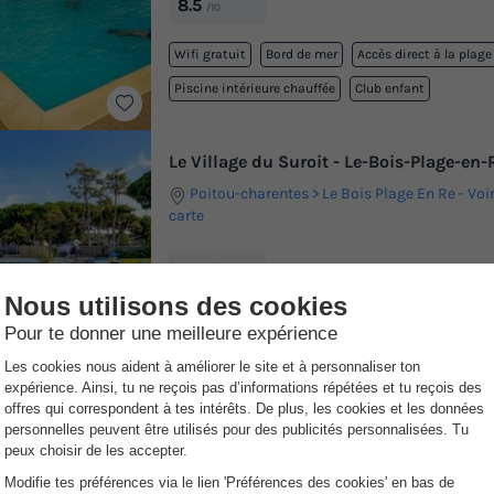
8.5
/10
Wifi gratuit
Bord de mer
Accès direct à la plage
Piscine intérieure chauffée
Club enfant
Le Village du Suroit - Le-Bois-Plage-en
Poitou-charentes
Le Bois Plage En Re
-
Voir
carte
Avis clients
8.5
/10
Bord de mer
Piscine extérieure chauffée
Piscine intérieure chauffée
Toboggan aquatique
Club enfant
+ 3
2 ou 3 fois !