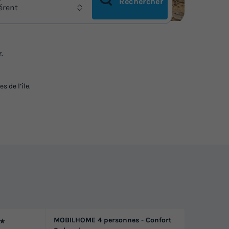
Rechercher
férent
r.
 de l’île.
MOBILHOME 4 personnes - Confort
★