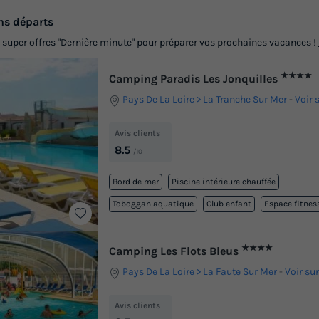
ns départs
s super offres "Dernière minute" pour préparer vos prochaines vacances !
★★★★
Camping Paradis Les Jonquilles
Pays De La Loire
La Tranche Sur Mer
-
Voir 
Avis clients
8.5
/10
Bord de mer
Piscine intérieure chauffée
Toboggan aquatique
Club enfant
Espace fitness
★★★★
Camping Les Flots Bleus
Pays De La Loire
La Faute Sur Mer
-
Voir sur
Avis clients