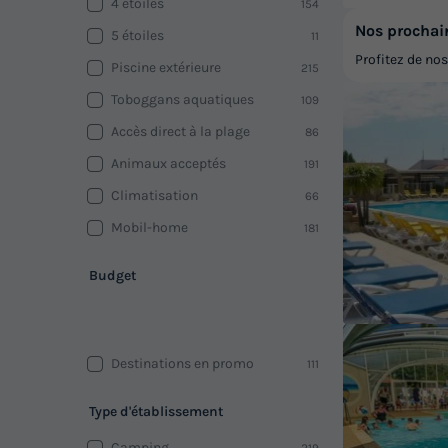
4 étoiles
154
Nos prochai
5 étoiles
11
Profitez de no
Piscine extérieure
215
Toboggans aquatiques
109
Accès direct à la plage
86
Animaux acceptés
191
Climatisation
66
Mobil-home
181
Budget
Destinations en promo
111
Type d'établissement
Camping
219