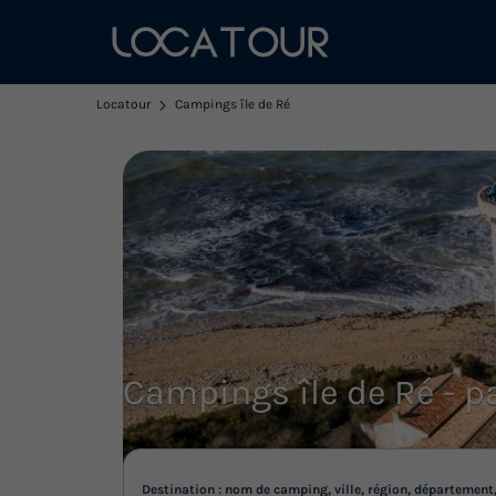
Locatour
Campings île de Ré
Campings île de Ré - p
Destination : nom de camping, ville, région, département,