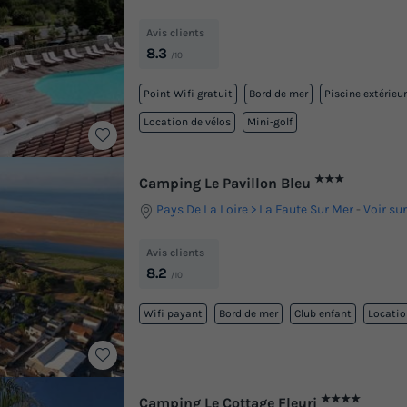
Avis clients
8.3
/10
Point Wifi gratuit
Bord de mer
Piscine extérieu
Location de vélos
Mini-golf
★★★
Camping Le Pavillon Bleu
Pays De La Loire
La Faute Sur Mer
-
Voir sur
Avis clients
8.2
/10
Wifi payant
Bord de mer
Club enfant
Locatio
★★★★
Camping Le Cottage Fleuri