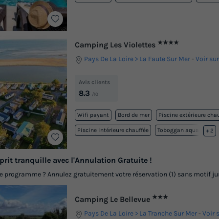
★★★★
Camping Les Violettes
Pays De La Loire
La Faute Sur Mer
-
Voir sur
Avis clients
8.3
/10
Wifi payant
Bord de mer
Piscine extérieure cha
Piscine intérieure chauffée
Toboggan aquatique
+ 2
prit tranquille avec l'Annulation Gratuite !
programme ? Annulez gratuitement votre réservation (1) sans motif jusq
★★★
Camping Le Bellevue
Pays De La Loire
La Tranche Sur Mer
-
Voir 