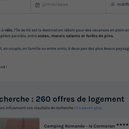
Indif
s à
vélo
, l’Île de Ré est la destination idéale pour des vacances en plein ai
phère paisible, entre
océan, marais salants et forêts de pins
.
 en couple, en famille ou entre amis, à deux pas des plus beaux paysages
ond !
echerche :
260
offres de logement
urs influencent ces résultats de recherche !
En savoir plus
★★★★
Camping Romanée - le Cormoran