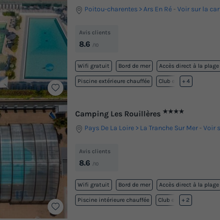
Poitou-charentes
Ars En Ré
-
Voir sur la car
Avis clients
8.6
/10
Wifi gratuit
Bord de mer
Accès direct à la plage
Piscine extérieure chauffée
Club enfant
+ 4
★★★★
Camping Les Rouillères
Pays De La Loire
La Tranche Sur Mer
-
Voir 
Avis clients
8.6
/10
Wifi gratuit
Bord de mer
Accès direct à la plage
Piscine intérieure chauffée
Club enfant
+ 2