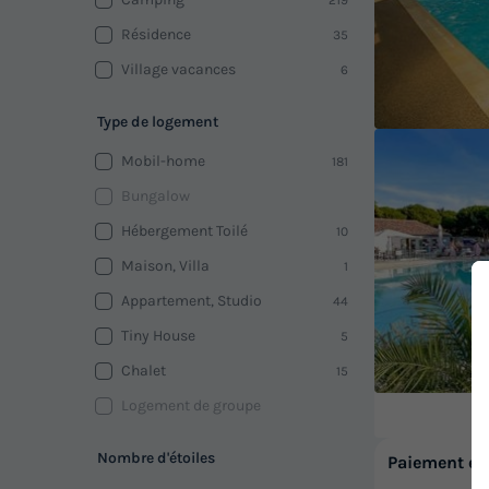
Résidence
35
Village vacances
6
Type de logement
Mobil-home
181
Bungalow
Hébergement Toilé
10
Maison, Villa
1
Appartement, Studio
44
Tiny House
5
Chalet
15
Logement de groupe
Nombre d'étoiles
Paiement en 