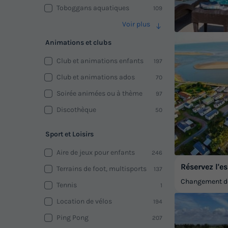
Toboggans aquatiques
109
Voir plus
Animations et clubs
Club et animations enfants
197
Club et animations ados
70
Soirée animées ou à thème
97
Discothèque
50
Sport et Loisirs
Aire de jeux pour enfants
246
Réservez l'es
Terrains de foot, multisports
137
Changement de 
Tennis
1
Location de vélos
194
Ping Pong
207