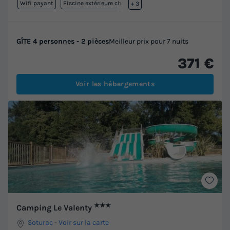
Wifi payant
Piscine extérieure chauffée
+ 3
GÎTE 4 personnes - 2 pièces
Meilleur prix pour 7 nuits
371 €
Voir les hébergements
★★★
Camping Le Valenty
Soturac
-
Voir sur la carte