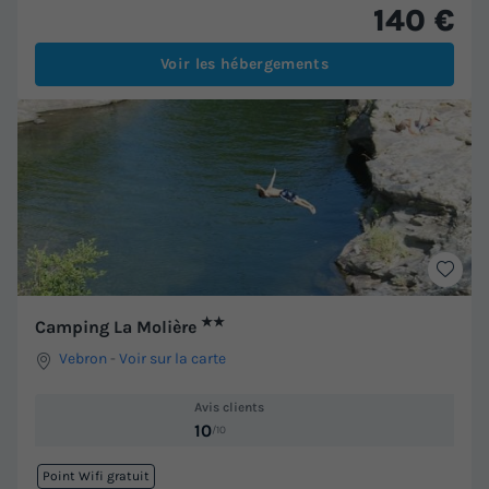
140 €
Voir les hébergements
★★
Camping La Molière
Vebron
-
Voir sur la carte
Avis clients
10
/10
Point Wifi gratuit