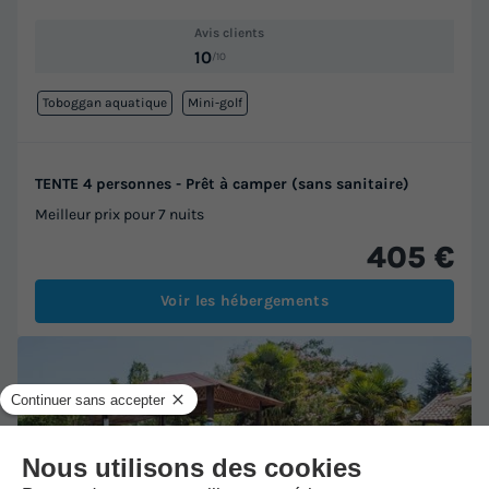
Avis clients
10
/10
Toboggan aquatique
Mini-golf
TENTE 4 personnes - Prêt à camper (sans sanitaire)
Meilleur prix pour 7 nuits
405 €
Voir les hébergements