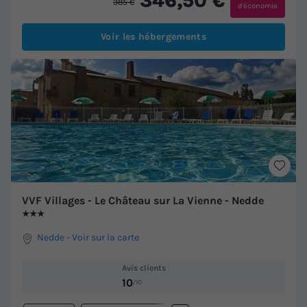
346,50 €
385 €
d'économie
Voir les hébergements
VVF Villages - Le Château sur La Vienne - Nedde
★★★
Nedde
-
Voir sur la carte
Avis clients
10
/10