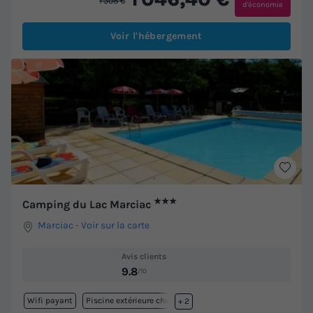
1 308 €
d'économie
Voir l'hébergement
★★★
Camping du Lac Marciac
Marciac
-
Voir sur la carte
Avis clients
9.8
/10
Wifi payant
Piscine extérieure chauffée
+ 2