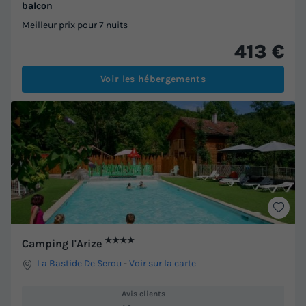
balcon
Meilleur prix pour 7 nuits
413 €
Voir les hébergements
★★★★
Camping l'Arize
La Bastide De Serou
-
Voir sur la carte
Avis clients