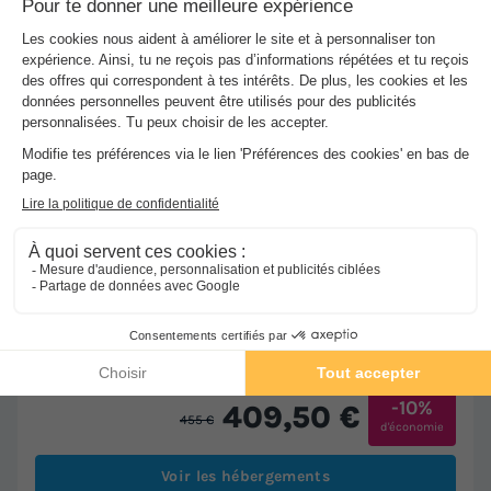
★★★★
Les Chalets De Fiolles
Brens
-
Voir sur la carte
Avis clients
10
/10
Wifi gratuit
Piscine extérieure chauffée
CHALET 4 personnes - CHALET PMR CONFORT - 1 ch - clim
- TV - BBQ - Ménage* - 35m2 + terrasse couverte de 14m2
Meilleur prix pour 7 nuits
-10%
409,50 €
455 €
d'économie
Voir les hébergements