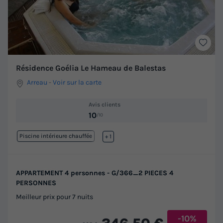
Résidence Goélia Le Hameau de Balestas
Arreau
-
Voir sur la carte
Avis clients
10
/10
Piscine intérieure chauffée
Lac
+ 1
APPARTEMENT 4 personnes - G/366_2 PIECES 4
PERSONNES
Meilleur prix pour 7 nuits
-10%