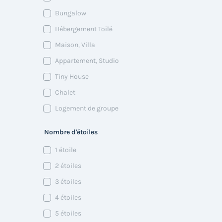
Bungalow
Hébergement Toilé
Maison, Villa
Appartement, Studio
Tiny House
Chalet
Logement de groupe
Nombre d'étoiles
1 étoile
2 étoiles
3 étoiles
4 étoiles
5 étoiles