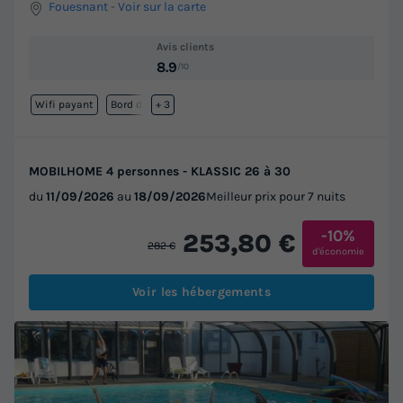
Fouesnant
-
Voir sur la carte
Avis clients
8.9
/10
Wifi payant
Bord de mer
+ 3
MOBILHOME 4 personnes - KLASSIC 26 à 30
du
11/09/2026
au
18/09/2026
Meilleur prix pour 7 nuits
-10%
253,80 €
282 €
d'économie
Voir les hébergements