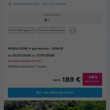
Guemene Penfao
-
Voir sur la carte
Avis clients
9
/10
Point Wifi gratuit
Piscine extérieure chauffée
+ 2
MOBILHOME 4 personnes - VENUS
du
10/10/2026
au
17/10/2026
Dernières disponibilités !
Meilleur prix pour 7 nuits
-48%
189 €
369 €
d'économie
Voir les hébergements