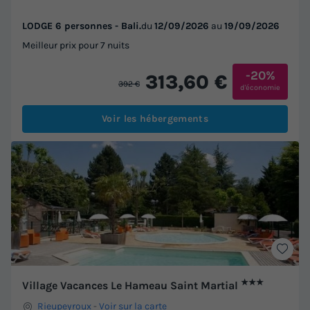
LODGE 6 personnes - Bali.
du
12/09/2026
au
19/09/2026
Meilleur prix pour 7 nuits
-20%
313,60 €
392 €
d'économie
Voir les hébergements
★★★
Village Vacances Le Hameau Saint Martial
Rieupeyroux
-
Voir sur la carte