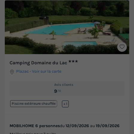
★★★
Camping Domaine du Lac
Plazac
-
Voir sur la carte
Avis clients
9
/10
Piscine extérieure chauffée
Lac
+ 1
MOBILHOME 6 personnes
du
12/09/2026
au
19/09/2026