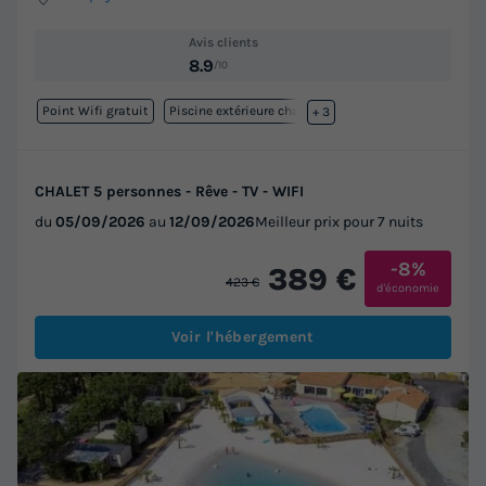
Avis clients
8.9
/10
Point Wifi gratuit
Piscine extérieure chauffée
+ 3
CHALET 5 personnes - Rêve - TV - WIFI
du
05/09/2026
au
12/09/2026
Meilleur prix pour 7 nuits
-8%
389 €
423 €
d'économie
Voir l'hébergement