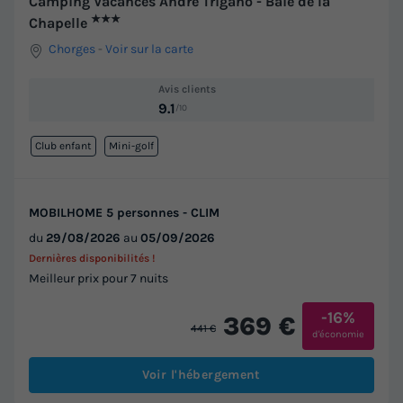
Camping Vacances André Trigano - Baie de la
★★★
Chapelle
Chorges
-
Voir sur la carte
Avis clients
9.1
/10
Club enfant
Mini-golf
MOBILHOME 5 personnes - CLIM
du
29/08/2026
au
05/09/2026
Dernières disponibilités !
Meilleur prix pour 7 nuits
-16%
369 €
441 €
d'économie
Voir l'hébergement