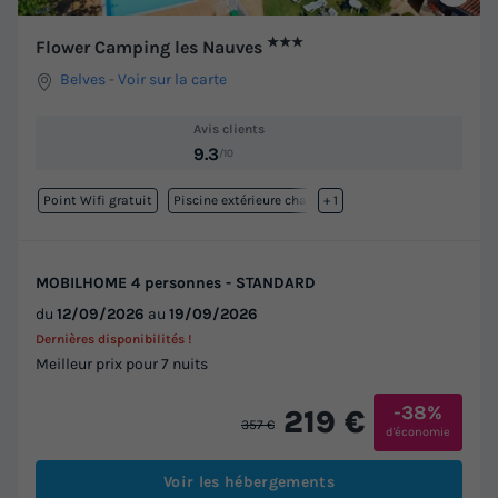
★★★
Flower Camping les Nauves
Belves
-
Voir sur la carte
Avis clients
9.3
/10
Point Wifi gratuit
Piscine extérieure chauffée
+ 1
MOBILHOME 4 personnes - STANDARD
du
12/09/2026
au
19/09/2026
Dernières disponibilités !
Meilleur prix pour 7 nuits
-38%
219 €
357 €
d'économie
Voir les hébergements