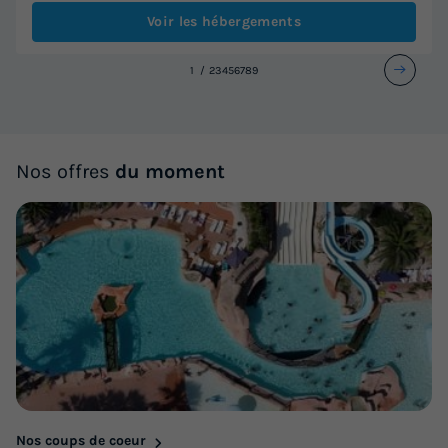
Voir les hébergements
1
2
3
4
5
6
7
8
9
Nos offres
du moment
Nos coups de coeur