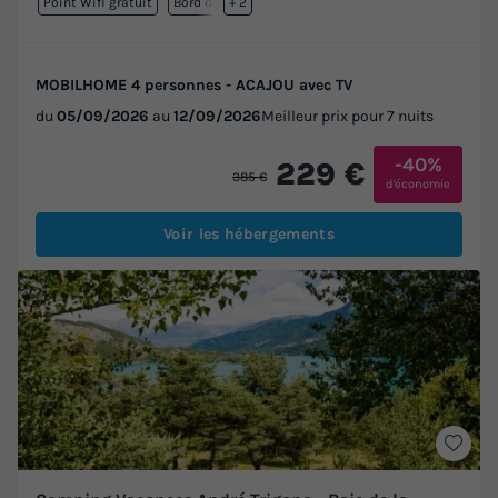
Point Wifi gratuit
Bord de mer
+ 2
MOBILHOME 4 personnes - ACAJOU avec TV
du
05/09/2026
au
12/09/2026
Meilleur prix pour 7 nuits
-40%
229 €
385 €
d'économie
Voir les hébergements