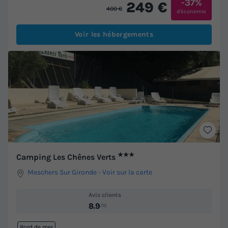
-37%
249 €
400 €
d'économie
Voir les hébergements
★★★
Camping Les Chênes Verts
Meschers Sur Gironde
-
Voir sur la carte
Avis clients
8.9
/10
Bord de mer