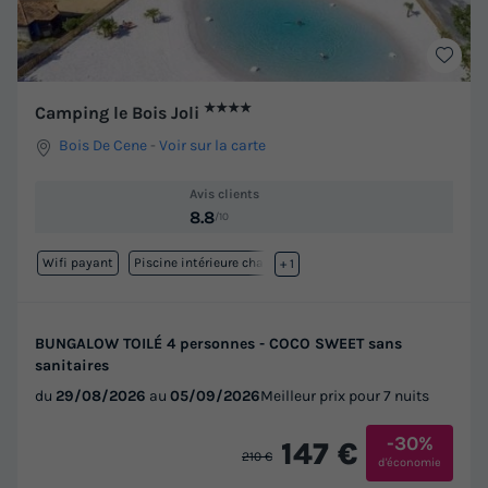
★★★★
Camping le Bois Joli
Bois De Cene
-
Voir sur la carte
Avis clients
8.8
/10
Wifi payant
Piscine intérieure chauffée
+ 1
BUNGALOW TOILÉ 4 personnes - COCO SWEET sans
sanitaires
du
29/08/2026
au
05/09/2026
Meilleur prix pour 7 nuits
-30%
147 €
210 €
d'économie