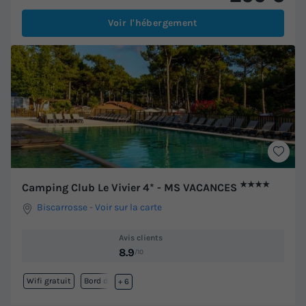
Voir l'hébergement
★★★★
Camping Club Le Vivier 4* - MS VACANCES
Biscarrosse
-
Voir sur la carte
Avis clients
8.9
/10
Wifi gratuit
Bord de mer
+ 6