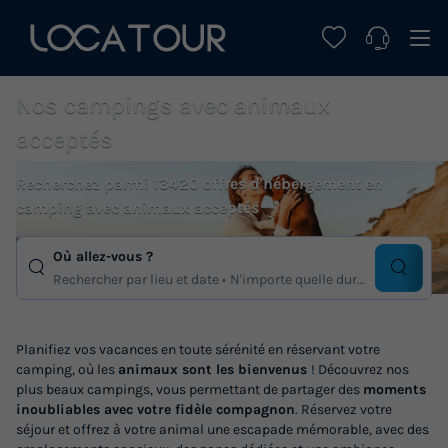
Nos campings avec animaux
acceptés
Recherchez parmi 13420 offres d'hébergement en
camping avec animaux acceptés
Où allez-vous ?
Rechercher par lieu et date
N'importe quelle duree
Planifiez vos vacances en toute sérénité en réservant votre
camping, où les
animaux sont les bienvenus
! Découvrez nos
plus beaux campings, vous permettant de partager des
moments
inoubliables avec votre fidèle compagnon
. Réservez votre
séjour et offrez à votre animal une escapade mémorable, avec des