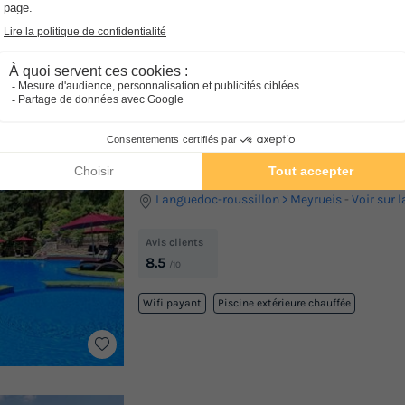
Avis clients
8.5
/10
Point Wifi gratuit
Piscine intérieure chauffée
C
Mini-golf
Sauna
★★★★
Camping Le Capelan
Languedoc-roussillon
Meyrueis
-
Voir sur l
Avis clients
8.5
/10
Wifi payant
Piscine extérieure chauffée