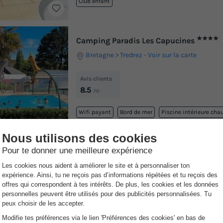
Club enfant
★★★★
Camping Paradis Les Capucines
Bretagne
Tredrez
-
Voir sur la carte
Avis clients
8.5
/10
Wifi payant
Bord de mer
Piscine intérieure cha
Toboggan aquatique
Mini-golf
2 ou 3 fois !
yer vos vacances en 2 ou 3 fois sans frais supplémentaire !
Découvrez n
★★★★
Domaine de la Motte
Champagne-ardenne
Signy Le Petit
-
Voir s