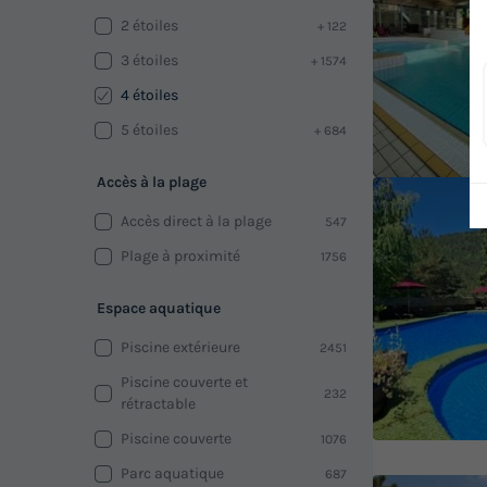
2 étoiles
+ 122
3 étoiles
+ 1574
4 étoiles
5 étoiles
+ 684
Accès à la plage
Accès direct à la plage
547
Plage à proximité
1756
Espace aquatique
Piscine extérieure
2451
Piscine couverte et
232
rétractable
Piscine couverte
1076
Parc aquatique
687