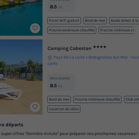
8.5
/10
Point Wifi gratuit
Bord de mer
Accès direct à la
Piscine extérieure chauffée
Piscine intérieure chau
★★★★
Camping Cabestan
Pays De La Loire
Bretignolles Sur Mer
-
Voir
carte
Avis clients
8.5
/10
Bord de mer
Piscine intérieure chauffée
Club en
Location de vélos
ns départs
s super offres "Dernière minute" pour préparer vos prochaines vacances !