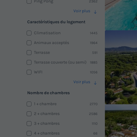
Ping Pong
2362
Voir plus
Caractéristiques du logement
Climatisation
1445
Animaux acceptés
1964
Terrasse
591
Terrasse couverte (ou semi)
1885
WIFI
1056
Voir plus
Nombre de chambres
1 + chambre
2770
2 + chambres
2586
3 + chambres
1110
4 + chambres
66