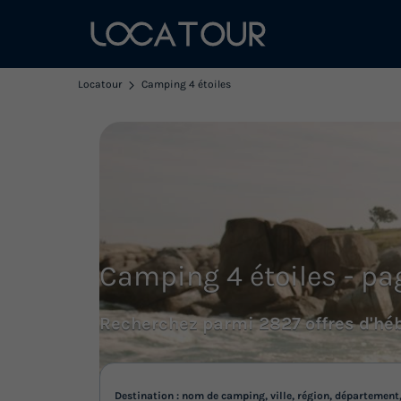
Locatour
Camping 4 étoiles
Camping 4 étoiles - pa
Recherchez parmi 2827 offres d'hé
Destination : nom de camping, ville, région, département,