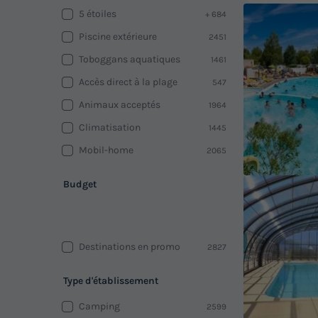
5 étoiles
+ 684
Piscine extérieure
2451
Toboggans aquatiques
1461
Accès direct à la plage
547
Animaux acceptés
1964
Climatisation
1445
Mobil-home
2065
Budget
Destinations en promo
2827
Type d'établissement
Camping
2599