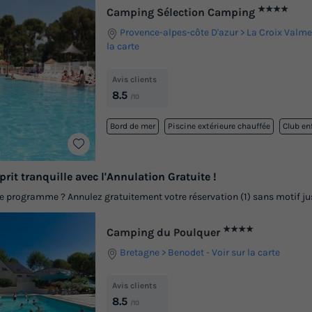
★★★★
Camping Sélection Camping
Provence-alpes-côte D'azur
La Croix Valme
la carte
Avis clients
8.5
/10
Bord de mer
Piscine extérieure chauffée
Club en
prit tranquille avec l'Annulation Gratuite !
programme ? Annulez gratuitement votre réservation (1) sans motif jusq
★★★★
Camping du Poulquer
Bretagne
Benodet
-
Voir sur la carte
Avis clients
8.5
/10