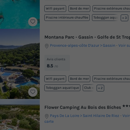
Wifi payant
Bord de mer
Piscine extérieure cha
Piscine intérieure chauffée
Toboggan aquatique
+ 3
Montana Parc - Gassin - Golfe de St Tr
Provence-alpes-côte D'azur
Gassin
-
Voir s
Avis clients
8.5
/10
Wifi payant
Bord de mer
Piscine extérieure cha
Toboggan aquatique
Club enfant
+ 2
★★
Flower Camping Au Bois des Biches
Pays De La Loire
Saint Hilaire De Riez
-
Voir
carte