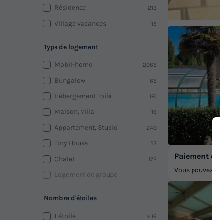
Résidence
213
Village vacances
15
Type de logement
Mobil-home
2065
Bungalow
65
Hébergement Toilé
181
Maison, Villa
16
Appartement, Studio
240
Tiny House
57
Paiement en 
Chalet
172
Vous pouvez pa
Logement de groupe
Nombre d'étoiles
1 étoile
+ 16