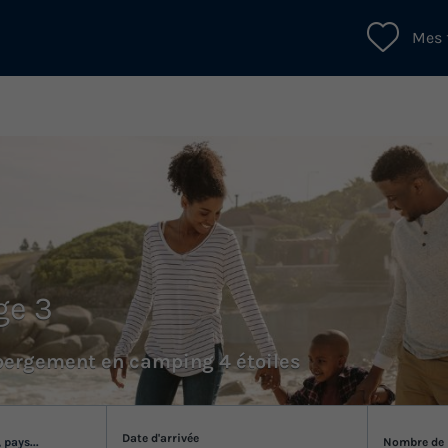
Mes 
ge 3
bergement en camping 4 étoiles
Date d'arrivée
 pays...
Nombre de 