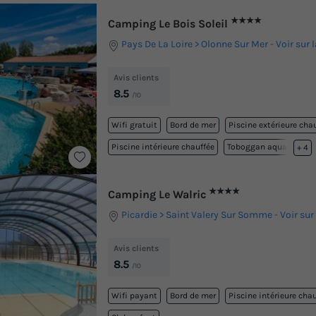
★★★★
Camping Le Bois Soleil
Pays De La Loire
Olonne Sur Mer
-
Voir sur 
Avis clients
8.5
/10
Wifi gratuit
Bord de mer
Piscine extérieure cha
Piscine intérieure chauffée
Toboggan aquatique
+ 4
★★★★
Camping Le Walric
Picardie
Saint Valery Sur Somme
-
Voir sur
Avis clients
8.5
/10
Wifi payant
Bord de mer
Piscine intérieure cha