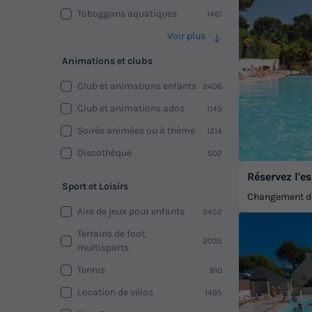
Toboggans aquatiques
1461
Voir plus
Animations et clubs
Club et animations enfants
2406
Club et animations ados
1145
Soirée animées ou à thème
1214
Discothèque
502
Réservez l'es
Sport et Loisirs
Changement de 
Aire de jeux pour enfants
2452
Terrains de foot,
2035
multisports
Tennis
810
Location de vélos
1495