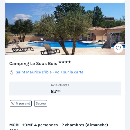
★★★★
Camping Le Sous Bois
Saint Maurice D'ibie
-
Voir sur la carte
Avis clients
8.7
/10
Wifi payant
Sauna
MOBILHOME 4 personnes - 2 chambres (dimanche) -