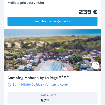
Meilleur prix pour 7 nuits
239 €
Voir les hébergements
★★★★
Camping Mahana by La Pège
Saint Hilaire De Riez
-
Voir sur la carte
Avis clients
8.7
/10