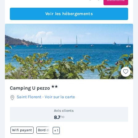
Voir les hébergements
★★
Camping U pezzo
Saint Florent
-
Voir sur la carte
Avis clients
8.7
/10
Wifi payant
Bord de mer
+ 1