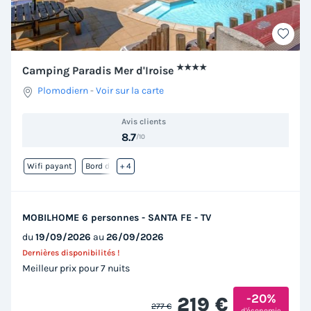
★★★★
Camping Paradis Mer d'Iroise
Plomodiern
-
Voir sur la carte
Avis clients
8.7
/10
Wifi payant
Bord de mer
+ 4
MOBILHOME 6 personnes - SANTA FE - TV
du
19/09/2026
au
26/09/2026
Dernières disponibilités !
Meilleur prix pour 7 nuits
-20%
219 €
277 €
d'économie