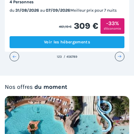
4 Personnes
du
31/08/2026
au
07/09/2026
Meilleur prix pour 7 nuits
-33%
309 €
461,19 €
d'économie
Voir les hébergements
1
2
3
4
5
6
7
8
9
Nos offres
du moment