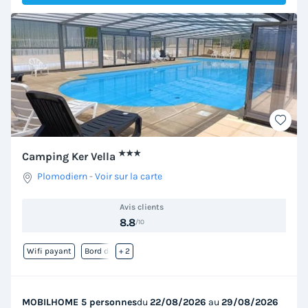
★★★
Camping Ker Vella
Plomodiern
-
Voir sur la carte
Avis clients
8.8
/10
Wifi payant
Bord de mer
+ 2
MOBILHOME 5 personnes
du
22/08/2026
au
29/08/2026