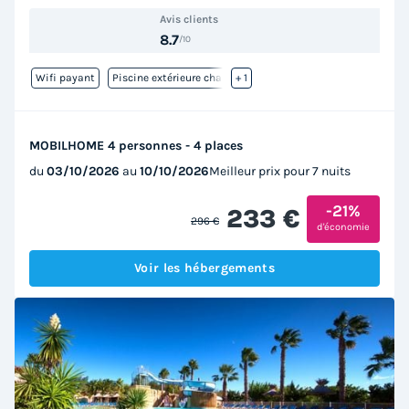
Avis clients
8.7
/10
Wifi payant
Piscine extérieure chauffée
+ 1
MOBILHOME 4 personnes - 4 places
du
03/10/2026
au
10/10/2026
Meilleur prix pour 7 nuits
-21%
233 €
296 €
d'économie
Voir les hébergements