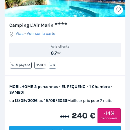
★★★★
Camping L'Air Marin
Vias
-
Voir sur la carte
Avis clients
8.7
/10
Wifi payant
Bord de mer
+ 6
MOBILHOME 2 personnes - EL PEQUENO - 1 Chambre -
SAMEDI
du
12/09/2026
au
19/09/2026
Meilleur prix pour 7 nuits
-14%
240 €
280 €
d'économie