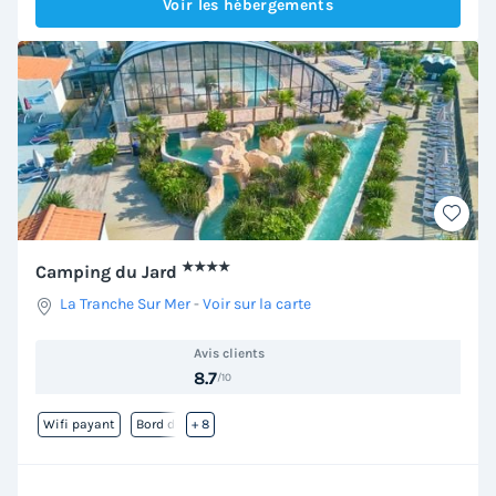
Voir les hébergements
★★★★
Camping du Jard
La Tranche Sur Mer
-
Voir sur la carte
Avis clients
8.7
/10
Wifi payant
Bord de mer
+ 8