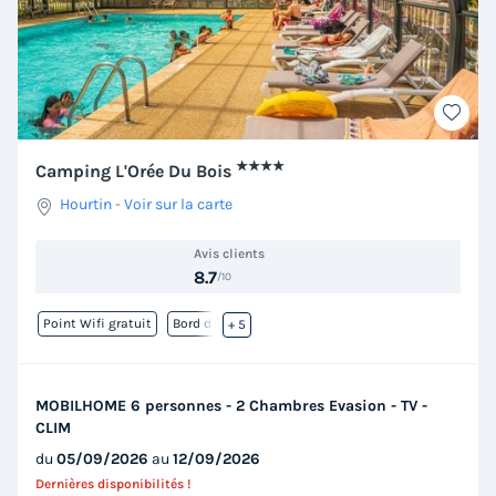
★★★★
Camping L'Orée Du Bois
Hourtin
-
Voir sur la carte
Avis clients
8.7
/10
Point Wifi gratuit
Bord de mer
+ 5
MOBILHOME 6 personnes - 2 Chambres Evasion - TV -
CLIM
du
05/09/2026
au
12/09/2026
Dernières disponibilités !