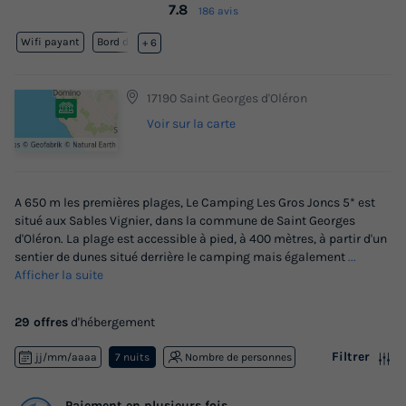
7.8
186 avis
Wifi payant
Bord de mer
+ 6
17190 Saint Georges d'Oléron
Voir sur la carte
A 650 m les premières plages, Le Camping Les Gros Joncs 5* est
situé aux Sables Vignier, dans la commune de Saint Georges
d'Oléron. La plage est accessible à pied, à 400 mètres, à partir d'un
sentier de dunes situé derrière le camping mais également
...
Afficher la suite
29 offres
d'hébergement
Filtrer
jj/mm/aaaa
7 nuits
Nombre de personnes
Paiement en plusieurs fois