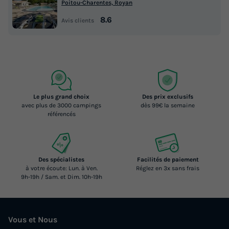
Poitou-Charentes, Royan
8.6
Avis clients
CHALET 4 personnes - OYAT PMR
du
29/08/2026
au
05/09/2026
Modifier les dates
Meilleur prix pour 7 nuits
445 €
Le plus grand choix
Des prix exclusifs
avec plus de 3000 campings
dès 99€ la semaine
Voir les logements
référencés
Des spécialistes
Facilités de paiement
à votre écoute: Lun. à Ven.
Réglez en 3x sans frais
9h-19h / Sam. et Dim. 10h-19h
Vous et Nous