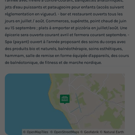
l'année avec rivière à contre-courant, banquettes anatomiques,
Modifier les dates
jets d'eau puissants et pataugeoire pour enfants (accès suivant
Meilleur prix pour 7 nuits
règlementation en vigueur). - bar et restaurant ouverts tous les
jours en juillet / août. Commerces, supérette, point chaud de juin
380 €
-23%
289 €
au 15 septembre ; plats à emporter et pizzéria en juillet/août. Une
d'économie
épicerie sera ouverte courant avril et fermera courant septembre. -
Prix de comparaison
Spa (payant) ouvert à l'année proposant des soins du corps avec
Voir les logements
des produits bio et naturels, balnéothérapie, soins esthétiques,
hammam, salle de remise en forme équipée d'appareils, des cours
de balnéotonique, de fitness et de marche nordique.
MOBILHOME 4 personnes - ALCEA
Surface
Adultes
Enfants
Chambres
Salle de bain