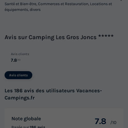
Santé et Bien-être, Commerces et Restauration, Locations et
équipements, divers
MOBILHOME 4 personnes - LISERON
Annulation gratuite
Surface
Adultes
Enfants
Chambres
Salle de bain
Avis sur Camping Les Gros Joncs
★★★★★
23m²
2
2
2
1
Terrasse couverte
Accès wifi
Animaux autorisés *
Avis clients
Cafetière
Congélateur
+ 5
7.8
/10
Avis clients
MOBILHOME 4 personnes - LISERON
du
10/09/2026
au
17/09/2026
Les 186 avis des utilisateurs Vacances-
Modifier les dates
Campings.fr
Meilleur prix pour 7 nuits
425 €
Note globale
7.8
/10
Voir les logements
Basée sur
186 avis