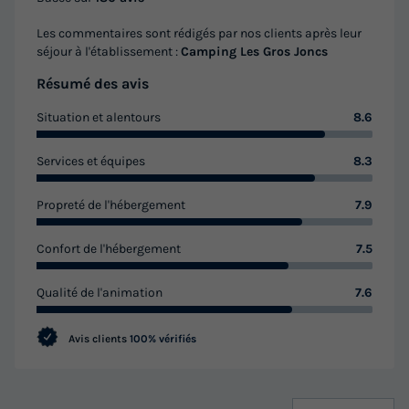
Les commentaires sont rédigés par nos clients après leur
séjour à l'établissement :
Camping Les Gros Joncs
Résumé des avis
Situation et alentours
8.6
Services et équipes
8.3
Propreté de l'hébergement
7.9
CHALET 4 personnes - YUCCA
Annulation gratuite
Confort de l'hébergement
7.5
Surface
Adultes
Chambres
Salle de bain
Qualité de l'animation
7.6
28m²
4
2
1
Terrasse couverte
Accès wifi
Animaux autorisés *
Avis clients
100% vérifiés
Cafetière
Congélateur
+ 4