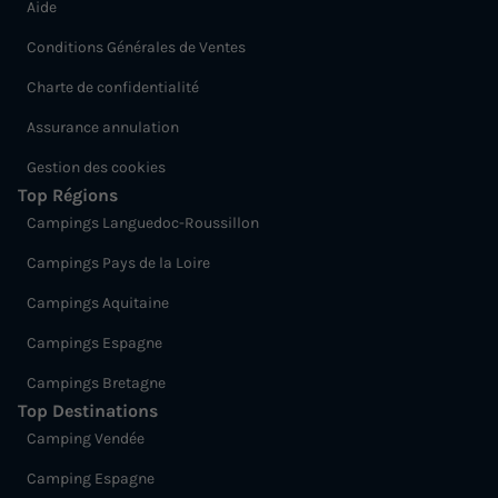
Aide
CHALET 5 personnes - MATTHIOLE
Conditions Générales de Ventes
Surface
Adultes
Enfants
Chambres
Salle de bain
32m²
2
3
2
1
Charte de confidentialité
Terrasse couverte
Accès wifi
Animaux autorisés *
Assurance annulation
Cafetière
Congélateur
+ 5
Gestion des cookies
Top Régions
Campings Languedoc-Roussillon
CHALET 5 personnes - MATTHIOLE
Campings Pays de la Loire
du
05/09/2026
au
12/09/2026
Modifier les dates
Campings Aquitaine
Meilleur prix pour 7 nuits
Campings Espagne
457 €
Campings Bretagne
Top Destinations
Voir les logements
Camping Vendée
Camping Espagne