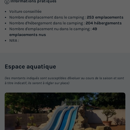
Informations pratiques
Voiture conseillée
Nombre d'emplacement dans le camping :
253 emplacements
Nombre d'hébergement dans le camping :
204 hébergements
Nombre d'emplacement nu dans le camping :
49
MOBILHOME 4 personnes - Cottage
emplacements nus
Santoline
NRA :
Surface
Adultes
Enfants
Chambres
Salle de bain
30m²
2
2
2
1
Terrasse semi-couverte
Accès wifi
Animaux autorisés *
Espace
aquatique
Cafetière
Congélateur
+ 4
(les montants indiqués sont susceptibles d'évoluer au cours de la saison et sont
à titre indicatif, ils seront à régler sur place)
MOBILHOME 4 personnes - Cottage Santoline
du
05/09/2026
au
12/09/2026
Modifier les dates
Meilleur prix pour 7 nuits
380 €