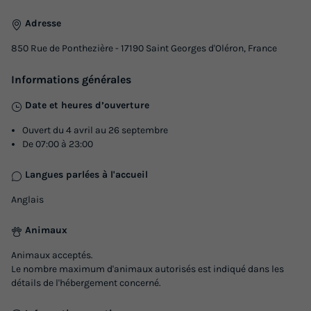
30m²
2
2
2
1
Adresse
Terrasse couverte
Accès wifi
Animaux autorisés *
850 Rue de Ponthezière - 17190 Saint Georges d'Oléron, France
Cafetière
Congélateur
+ 4
Informations générales
Date et heures d’ouverture
MOBILHOME 4 personnes - ALCEA
du
30/08/2026
au
06/09/2026
Ouvert du 4 avril au 26 septembre
Modifier les dates
De 07:00 à 23:00
Meilleur prix pour 7 nuits
Langues parlées à l'accueil
380 €
Anglais
Voir les logements
Animaux
Animaux acceptés.
Le nombre maximum d'animaux autorisés est indiqué dans les
détails de l'hébergement concerné.