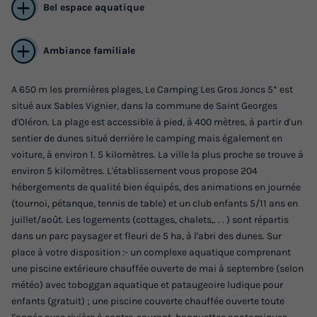
Bel espace aquatique
Ambiance familiale
A 650 m les premières plages, Le Camping Les Gros Joncs 5* est
situé aux Sables Vignier, dans la commune de Saint Georges
MOBILHOME 4 personnes - ALCEA - TV
d'Oléron. La plage est accessible à pied, à 400 mètres, à partir d'un
sentier de dunes situé derrière le camping mais également en
Annulation gratuite
voiture, à environ 1. 5 kilomètres. La ville la plus proche se trouve à
Surface
Adultes
Chambres
Salle de bain
environ 5 kilomètres. L'établissement vous propose 204
30m²
4
2
1
hébergements de qualité bien équipés, des animations en journée
(tournoi, pétanque, tennis de table) et un club enfants 5/11 ans en
Terrasse couverte
Accès wifi
Animaux autorisés *
juillet/août. Les logements (cottages, chalets,. . . ) sont répartis
Cafetière
Congélateur
dans un parc paysager et fleuri de 5 ha, à l'abri des dunes. Sur
+ 4
place à votre disposition :- un complexe aquatique comprenant
une piscine extérieure chauffée ouverte de mai à septembre (selon
météo) avec toboggan aquatique et pataugeoire ludique pour
MOBILHOME 4 personnes - ALCEA - TV
enfants (gratuit) ; une piscine couverte chauffée ouverte toute
du
19/09/2026
au
26/09/2026