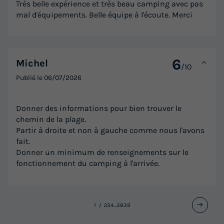
Très belle expérience et très beau camping avec pas
mal d'équipements. Belle équipe à l'écoute. Merci
6
Michel
/10
Publié le
06/07/2026
MOBILHOME 4 personnes - ALBIZIA
Surface
Adultes
Chambres
Salle de bain
Donner des informations pour bien trouver le
27m²
4
2
1
chemin de la plage.
Terrasse couverte
Accès wifi
Animaux autorisés *
Partir à droite et non à gauche comme nous l'avons
fait.
Cafetière
Congélateur
+ 5
Donner un minimum de renseignements sur le
fonctionnement du camping à l'arrivée.
MOBILHOME 4 personnes - ALBIZIA
du
01/09/2026
au
08/09/2026
Modifier les dates
1
2
3
4
...
38
39
Meilleur prix pour 7 nuits