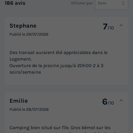
186 avis
Afficher par
Date
CHALET 4 personnes - YUCCA
du
09/09/2026
au
16/09/2026
Modifier les dates
7
Stephane
/10
Meilleur prix pour 7 nuits
Publié le
29/07/2026
428 €
Des transat auraient été appréciables dans le
Voir les logements
Logement.
Ouverture de la piscine jusqu'à 20h00 2 à 3
soirs/semaine
6
Emilie
/10
Publié le
28/07/2026
MOBILHOME 4 personnes - CENTAUREE
Camping bien situé sur l'île. Gros bémol sur les