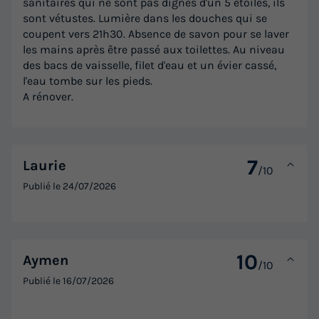
sanitaires qui ne sont pas dignes d'un 5 étoiles, ils
Annulation gratuite
sont vétustes. Lumière dans les douches qui se
Surface
Adultes
Chambres
Salle de bain
coupent vers 21h30. Absence de savon pour se laver
26m²
4
2
1
les mains après être passé aux toilettes. Au niveau
des bacs de vaisselle, filet d'eau et un évier cassé,
Terrasse couverte
Accès wifi
Animaux autorisés *
l'eau tombe sur les pieds.
A rénover.
Cafetière
Congélateur
+ 4
MOBILHOME 4 personnes - CENTAUREE
7
Laurie
du
12/09/2026
au
19/09/2026
/10
Publié le
24/07/2026
Modifier les dates
Meilleur prix pour 7 nuits
428 €
10
Aymen
Voir les logements
/10
Publié le
16/07/2026