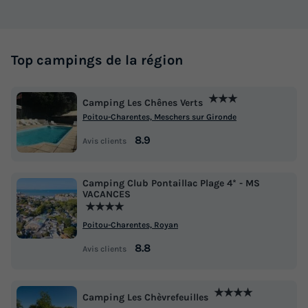
428 €
Voir les logements
Top campings de la région
★★★
Camping Les Chênes Verts
Poitou-Charentes, Meschers sur Gironde
8.9
Avis clients
Camping Club Pontaillac Plage 4* - MS
VACANCES
★★★★
CHALET 4 personnes - OYAT PMR
Poitou-Charentes, Royan
Surface
Adultes
Chambres
Salle de bain
8.8
Avis clients
35m²
4
2
1
Terrasse couverte
Accès wifi
Animaux autorisés *
★★★★
Camping Les Chèvrefeuilles
Cafetière
Réfrigérateur
+ 4