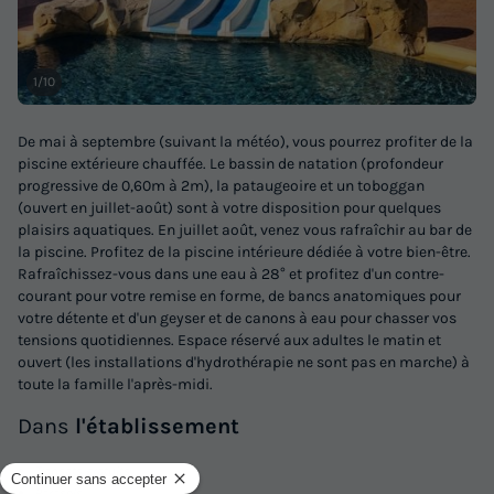
Voir les logements
1/10
De mai à septembre (suivant la météo), vous pourrez profiter de la
piscine extérieure chauffée. Le bassin de natation (profondeur
progressive de 0,60m à 2m), la pataugeoire et un toboggan
(ouvert en juillet-août) sont à votre disposition pour quelques
plaisirs aquatiques. En juillet août, venez vous rafraîchir au bar de
la piscine. Profitez de la piscine intérieure dédiée à votre bien-être.
Rafraîchissez-vous dans une eau à 28° et profitez d'un contre-
courant pour votre remise en forme, de bancs anatomiques pour
MOBILHOME 4 personnes - Cottage
votre détente et d'un geyser et de canons à eau pour chasser vos
Aubépine
tensions quotidiennes. Espace réservé aux adultes le matin et
ouvert (les installations d'hydrothérapie ne sont pas en marche) à
Annulation gratuite
Récent
toute la famille l'après-midi.
Surface
Adultes
Chambres
Salle de bain
Dans
l'établissement
24m²
4
2
1
Transats gratuits
Terrasse couverte
Accès wifi
Voir le plan 2D
Parasols