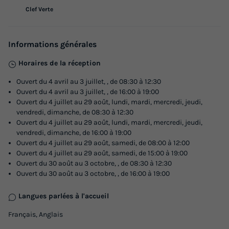
Clef Verte
MOBILHOME 4 personnes - 3 pièces 4
personnes
Adultes
Chambres
Salle de bain
Informations générales
4
2
1
Horaires de la réception
Réfrigérateur
Salon de jardin
Micro-ondes
Ouvert du 4 avril au 3 juillet, , de 08:30 à 12:30
Ouvert du 4 avril au 3 juillet, , de 16:00 à 19:00
Ouvert du 4 juillet au 29 août, lundi, mardi, mercredi, jeudi,
MOBILHOME 4 personnes - 3 pièces 4 personnes
vendredi, dimanche, de 08:30 à 12:30
Ouvert du 4 juillet au 29 août, lundi, mardi, mercredi, jeudi,
du
29/08/2026
au
05/09/2026
vendredi, dimanche, de 16:00 à 19:00
Modifier les dates
Ouvert du 4 juillet au 29 août, samedi, de 08:00 à 12:00
Meilleur prix pour 7 nuits
Ouvert du 4 juillet au 29 août, samedi, de 15:00 à 19:00
Ouvert du 30 août au 3 octobre, , de 08:30 à 12:30
455 €
-17%
Ouvert du 30 août au 3 octobre, , de 16:00 à 19:00
375,69 €
d'économie
Langues parlées à l'accueil
Prix de comparaison
Français, Anglais
Voir les logements