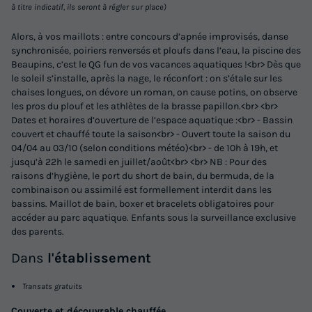
à titre indicatif, ils seront à régler sur place)
Modifier les dates
Meilleur prix pour 7 nuits
Alors, à vos maillots : entre concours d’apnée improvisés, danse
synchronisée, poiriers renversés et ploufs dans l’eau, la piscine des
483 €
-17%
Beaupins, c’est le QG fun de vos vacances aquatiques !<br> Dès que
398,81 €
d'économie
le soleil s’installe, après la nage, le réconfort : on s’étale sur les
chaises longues, on dévore un roman, on cause potins, on observe
Prix de comparaison
les pros du plouf et les athlètes de la brasse papillon.<br> <br>
Voir les logements
Dates et horaires d’ouverture de l’espace aquatique :<br> - Bassin
couvert et chauffé toute la saison<br> - Ouvert toute la saison du
04/04 au 03/10 (selon conditions météo)<br> - de 10h à 19h, et
jusqu’à 22h le samedi en juillet/août<br> <br> NB : Pour des
raisons d’hygiène, le port du short de bain, du bermuda, de la
combinaison ou assimilé est formellement interdit dans les
bassins. Maillot de bain, boxer et bracelets obligatoires pour
accéder au parc aquatique. Enfants sous la surveillance exclusive
des parents.
Dans
l'établissement
MOBILHOME 6 personnes - 3 pièces 4/6
Transats gratuits
personnes
Couverte et découvrable chauffée