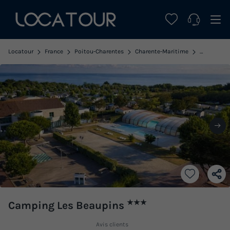
Locatour
France
Poitou-Charentes
Charente-Maritime
Saint Deni
★★★
Camping Les Beaupins
Avis clients