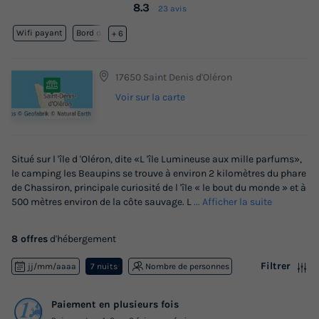
8.3
23 avis
Wifi payant
Bord de mer
+ 6
17650 Saint Denis d'Oléron
Voir sur la carte
Situé sur l 'île d 'Oléron, dite «L 'île Lumineuse aux mille parfums»,
le camping les Beaupins se trouve à environ 2 kilomètres du phare
de Chassiron, principale curiosité de l 'île « le bout du monde » et à
500 mètres environ de la côte sauvage. L
... Afficher la suite
8 offres
d'hébergement
Filtrer
jj/mm/aaaa
7 nuits
Nombre de personnes
Paiement en plusieurs fois