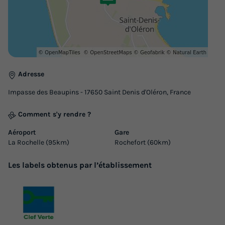
MOBILHOME 6 personnes - Select TV LV Clim Plancha - 3
chambres - 6 personnes
du
19/09/2026
au
26/09/2026
Modifier les dates
Meilleur prix pour 7 nuits
Adresse
364 €
-26%
269 €
d'économie
Impasse des Beaupins - 17650 Saint Denis d'Oléron, France
Prix de comparaison
Comment s'y rendre ?
Voir les logements
Aéroport
Gare
La Rochelle (95km)
Rochefort (60km)
Les labels obtenus par l’établissement