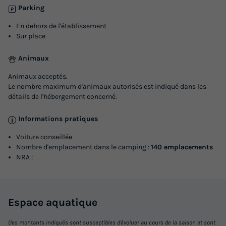
Parking
En dehors de l'établissement
Sur place
Animaux
Animaux acceptés.
Le nombre maximum d'animaux autorisés est indiqué dans les
détails de l'hébergement concerné.
MOBILHOME 4 personnes - Confort
Informations pratiques
Adultes
Chambres
Salle de bain
4
2
1
Voiture conseillée
Nombre d'emplacement dans le camping :
140 emplacements
Cafetière
Réfrigérateur
Salon de jardin
Micro-ondes
NRA :
Télévision
Espace
aquatique
MOBILHOME 4 personnes - Confort
du
29/08/2026
au
05/09/2026
(les montants indiqués sont susceptibles d'évoluer au cours de la saison et sont