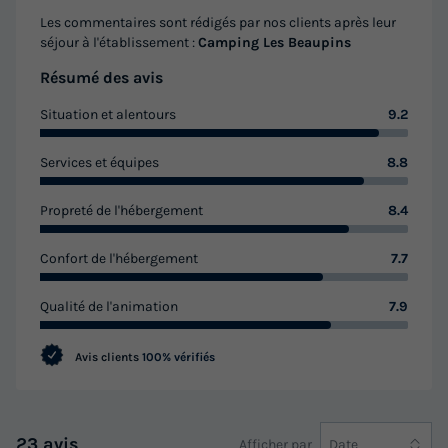
Meilleur prix pour 7 nuits
Les commentaires sont rédigés par nos clients après leur
séjour à l'établissement :
Camping Les Beaupins
490 €
-17%
404,60 €
d'économie
Résumé des avis
Prix de comparaison
Situation et alentours
9.2
Voir les logements
Services et équipes
8.8
Propreté de l'hébergement
8.4
Confort de l'hébergement
7.7
Qualité de l'animation
7.9
Avis clients
100% vérifiés
23 avis
Afficher par
Date