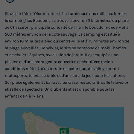
Situé sur l 'île d 'Oléron, dite «L 'île Lumineuse aux mille parfums»,
le camping les Beaupins se trouve à environ 2 kilomètres du phare
de Chassiron, principale curiosité de l 'île « le bout du monde » et à
500 mètres environ de la côte sauvage. Le camping est situé à
environ 10 minutes à pied du centre-ville et à 15 minutes environ de
la plage surveillée. Convivial, le site se compose de mobil-homes
et de chalets équipés, avec salon de jardin. Il est équipé d'une
MOBILHOME 6 personnes - Select TV LV
piscine et d'une pataugeoire couvertes et chauffées (selon
Clim Plancha - 3 chambres - 6 personnes
conditions météo), d'un terrain de pétanque, de volley, terrain
multisports, tennis de table et d'une aire de jeux pour les enfants.
Annulation gratuite
Neuf
Sur place également : bar avec terrasse, restaurant, salle télévision
Surface
Adultes
Chambres
Salle de bain
et salle de spectacle. Un club enfant est disponible pour les
30m²
6
3
1
enfants de 4 à 17 ans.
Terrasse semi-couverte
Animaux autorisés *
Lit bébé
Cafetière
Lave-vaisselle
+ 6