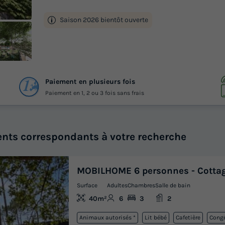
Saison 2026 bientôt ouverte
 11
Paiement en plusieurs fois
otos
Paiement en 1, 2 ou 3 fois sans frais
nts correspondants à votre recherche
MOBILHOME 6 personnes - Cottag
Surface
Adultes
Chambres
Salle de bain
40m²
6
3
2
Animaux autorisés *
Lit bébé
Cafetière
Congé