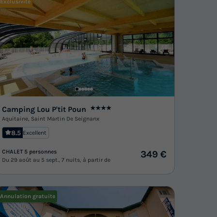
Exclusivité
Camping Lou P'tit Poun
★★★★
Aquitaine
,
Saint Martin De Seignanx
8.5
Excellent
CHALET 5 personnes
349 €
Du 29 août au 5 sept., 7 nuits, à partir de
Annulation gratuite