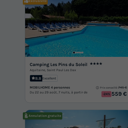
Exclusivité
Camping Les Pins du Soleil
★★★★
Aquitaine
,
Saint Paul Les Dax
8.8
Excellent
MOBILHOME 4 personnes
745 €
Prix conseillé :
Du 22 au 29 août, 7 nuits, à partir de
559 €
-24%
Annulation gratuite