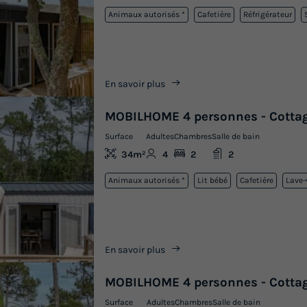
Animaux autorisés *
Cafetière
Réfrigérateur
En savoir plus
MOBILHOME 4 personnes - Cottag
Surface
Adultes
Chambres
Salle de bain
34m²
4
2
2
Animaux autorisés *
Lit bébé
Cafetière
Lave-
En savoir plus
MOBILHOME 4 personnes - Cottag
Surface
Adultes
Chambres
Salle de bain