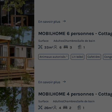
En savoir plus
MOBILHOME 6 personnes - Cottag
Surface
Adultes
Chambres
Salle de bain
33m²
6
3
1
Animaux autorisés *
Lit bébé
Cafetière
Congé
En savoir plus
MOBILHOME 4 personnes - Cottag
Surface
Adultes
Chambres
Salle de bain
26m²
4
2
1