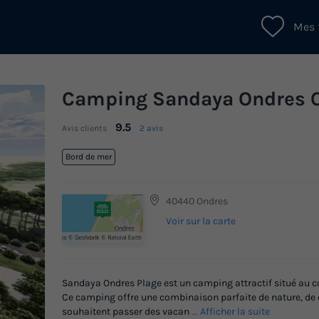
Mes 
Camping Sandaya Ondres 
9.5
Avis clients
2 avis
Bord de mer
40440 Ondres
Voir sur la carte
Sandaya Ondres Plage est un camping attractif situé au cœu
Ce camping offre une combinaison parfaite de nature, de co
souhaitent passer des vacan
... Afficher la suite