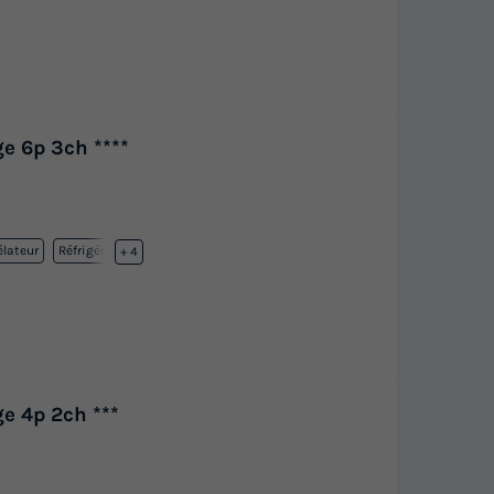
e 6p 3ch ****
lateur
Réfrigérateur
+ 4
e 4p 2ch ***