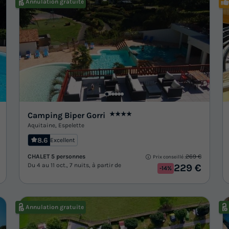
Annulation gratuite
Camping Biper Gorri
★★★★
Aquitaine
,
Espelette
8.6
Excellent
CHALET 5 personnes
269 €
Prix conseillé :
Du 4 au 11 oct., 7 nuits, à partir de
229 €
-14%
Annulation gratuite