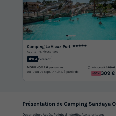
Camping Le Vieux Port
★★★★★
Aquitaine
,
Messanges
8.4
Excellent
MOBILHOME 6 personnes
791 €
Prix conseillé :
Du 19 au 26 sept., 7 nuits, à partir de
309 €
-60%
Présentation de Camping Sandaya 
Description, Accès, Points d’intérêts, Aux alentours