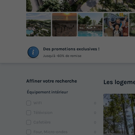
+
Des promotions exclusives !
ph
Jusqu'à -60% de remise
Affiner votre recherche
Les logeme
Équipement intérieur
WIFI
0
Télévision
0
Cafetière
0
Four, Micro-ondes
0