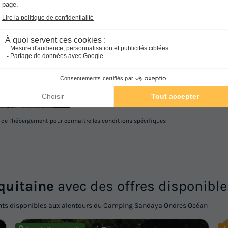
MOBILHOME 6 personnes - Cottag
Surface
Adultes
Chambres
Salle de bain
30m²
6
3
1
Animaux autorisés *
Cafetière
Réfrigérateur
En savoir plus
l de l'hébergement pour connaitre les conditions spécifiques
quitaine
avec des offres disponible
ents disponibles aux alentours du Camping Sandaya Ondres Océan