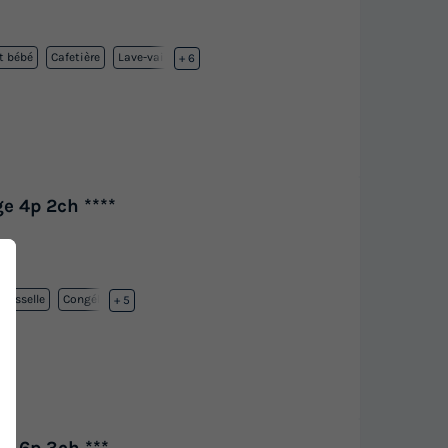
t bébé
Cafetière
Lave-vaisselle
+ 6
e 4p 2ch ****
vaisselle
Congélateur
+ 5