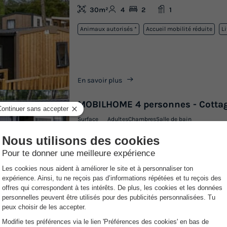
30m²
4
2
1
Animaux autorisés *
Accueil mobilité réduite
Li
En savoir plus
MOBILHOME 4 personnes - Cottag
Surface
Adultes
Chambres
Salle de bain
29m²
4
2
1
Animaux autorisés *
Lit bébé
Cafetière
Lave-
En savoir plus