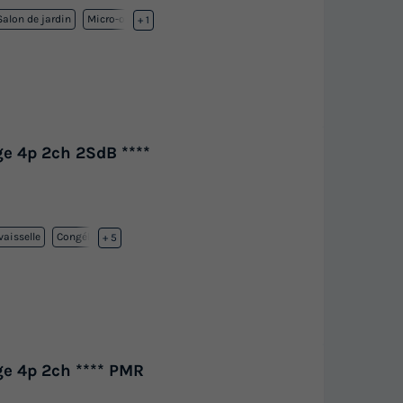
Salon de jardin
Micro-ondes
+ 1
e 4p 2ch 2SdB ****
vaisselle
Congélateur
+ 5
e 4p 2ch **** PMR