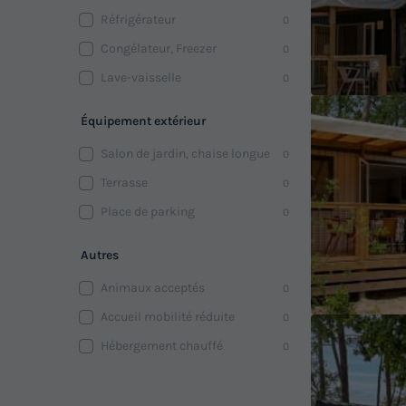
Réfrigérateur
0
Congélateur, Freezer
0
Lave-vaisselle
0
Équipement extérieur
Salon de jardin, chaise longue
0
Terrasse
0
Place de parking
0
Autres
Animaux acceptés
0
Accueil mobilité réduite
0
Hébergement chauffé
0