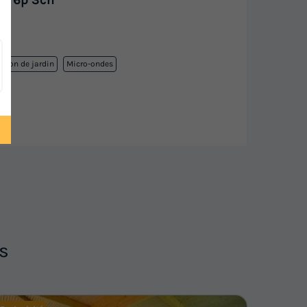
e 6p 3ch ***
Salon de jardin
Micro-ondes
s