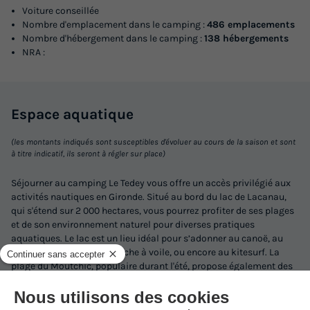
Voiture conseillée
Nombre d'emplacement dans le camping :
486 emplacements
Nombre d'hébergement dans le camping :
138 hébergements
NRA :
Espace
aquatique
(les montants indiqués sont susceptibles d'évoluer au cours de la saison et sont
à titre indicatif, ils seront à régler sur place)
Séjourner au camping Le Tedey vous offre un accès privilégié aux
activités nautiques en Gironde. Situé au bord du lac de Lacanau,
qui s'étend sur 2 000 hectares, vous pourrez profiter de ses plages
et de son environnement naturel pour diverses pratiques
aquatiques. Le lac est un lieu idéal pour s’adonner au canoë, au
stand-up paddle, à la planche à voile, ou encore au kitesurf. La
plage du Moutchic, populaire durant l'été, propose également des
écoles pour apprendre ces sports. À proximité, la côte Atlantique,
entre Lacanau, le Cap Ferret, Biscarrosse et Hossegor, regorge de
spots réputés pour le surf et autres sports de glisse. En séjournant