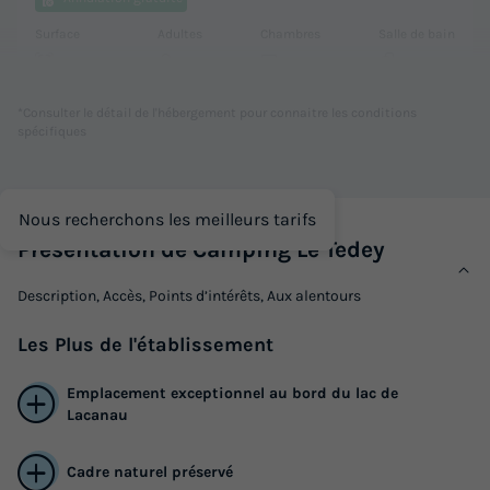
Surface
Adultes
Chambres
Salle de bain
25m²
4
2
1
Animaux autorisés *
Cafetière
Réfrigérateur
*Consulter le détail de l'hébergement pour connaitre les conditions
spécifiques
Salon de jardin
Chauffage
+ 2
Nous recherchons les meilleurs tarifs
MOBILHOME 4 personnes - STANDARD - 2 chambres
Présentation de Camping Le Tedey
du
12/09/2026
au
19/09/2026
Modifier les dates
Description, Accès, Points d’intérêts, Aux alentours
Meilleur prix pour 7 nuits
239 €
Les
Plus
de l'établissement
Voir les logements
Emplacement exceptionnel au bord du lac de
Lacanau
Cadre naturel préservé