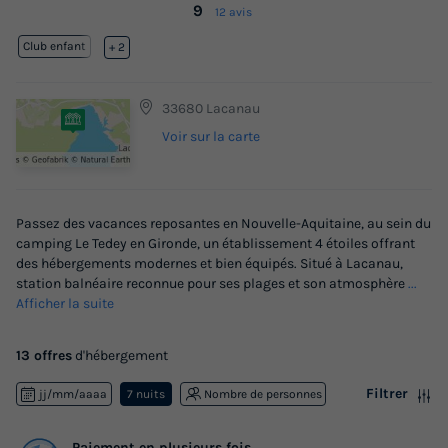
9
12 avis
Club enfant
Lac
+ 2
33680 Lacanau
Voir sur la carte
Passez des vacances reposantes en Nouvelle-Aquitaine, au sein du
camping Le Tedey en Gironde, un établissement 4 étoiles offrant
des hébergements modernes et bien équipés. Situé à Lacanau,
station balnéaire reconnue pour ses plages et son atmosphère
...
Afficher la suite
13 offres
d'hébergement
Filtrer
jj/mm/aaaa
7 nuits
Nombre de personnes
Paiement en plusieurs fois