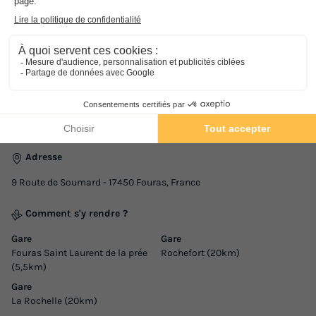
Adresse
9 Route de Soumard - 17450 Fouras, France
Comment s'y rendre ?
Gare
Gare
Fouras Saint Laurent de la prée
Rochefort (20km)
(5,5km)
Gare
La Rochelle (20km)