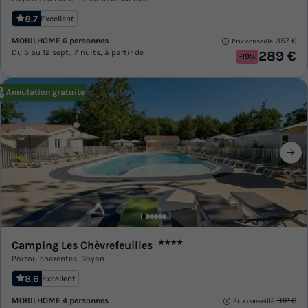
8.7
Excellent
MOBILHOME 6 personnes
357 €
Prix conseillé :
Du 5 au 12 sept., 7 nuits, à partir de
289 €
-19%
Annulation gratuite
Camping Les Chèvrefeuilles
★★★★
Poitou-charentes
,
Royan
8.6
Excellent
MOBILHOME 4 personnes
312 €
Prix conseillé :