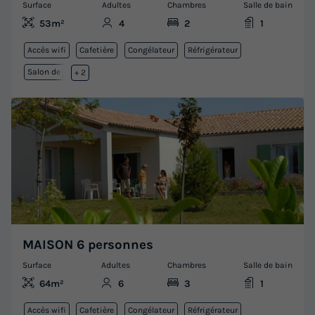
Surface
Adultes
Chambres
Salle de bain
53m²
4
2
1
Accès wifi
Cafetière
Congélateur
Réfrigérateur
Salon de jardin
+ 2
MAISON 6 personnes
Surface
Adultes
Chambres
Salle de bain
64m²
6
3
1
Accès wifi
Cafetière
Congélateur
Réfrigérateur