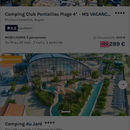
Camping Club Pontaillac Plage 4* - MS VACANCES
★★★★
Poitou-charentes
,
Royan
8.8
Excellent
MOBILHOME 5 personnes
329 €
Prix conseillé :
Du 19 au 26 sept., 7 nuits, à partir de
289 €
-12%
Exclusivité
Camping du Jard
★★★★
Pays De La Loire
,
La Tranche Sur Mer