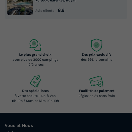
Poitou-Charentes, Royan
8.6
Avis clients
Le plus grand choix
Des prix exclusifs
avec plus de 3000 campings
dès 99€ la semaine
référencés
Des spécialistes
Facilités de paiement
à votre écoute: Lun. à Ven.
Réglez en 3x sans frais
9h-19h / Sam. et Dim. 10h-19h
Vous et Nous