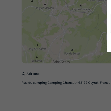
Adresse
Rue du camping Camping Chanset - 63122 Ceyrat, France