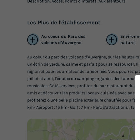
Description, Accès, Points d’intérêts, Aux alentours
Les
Plus
de l'établissement
Au coeur du Parc des
Environn
volcans d'Auvergne
naturel
Au coeur du parc des volcans d'Auvergne, sur les hauteur
un écrin de verdure, calme et parfait pour se ressourcer. Il
région et pour les amateur de randonnée. Vous pourrez prof
juillet et août, l'équipe du camping organise des tournois
musicales. Côté services, profitez du bar restaurant du 
amis et découvrir les produits locaux cuisinés avec passi
profiterez d'une belle piscine extérieure chauffée pour fai
km- Aéroport : 15 km- Golf : 7 km- Parc d'attractions : 15 