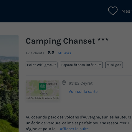
Mes 
Camping Chanset
★★★
8.6
Avis clients
143 avis
Point Wifi gratuit
Espace fitness intérieure
Mini-golf
63122 Ceyrat
Voir sur la carte
Au coeur du parc des volcans d'Auvergne, sur les hauteur
un écrin de verdure, calme et parfait pour se ressourcer. Il
région et pour le
... Afficher la suite