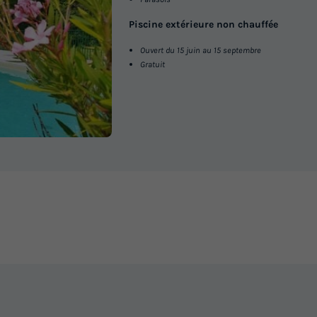
3 chambres
Piscine extérieure non chauffée
Annulation gratuite
Ouvert du 15 juin au 15 septembre
Gratuit
Surface
Adultes
Chambres
Salle de bain
30m²
6
3
1
Accès wifi
Animaux autorisés *
Cafetière
Con
Réfrigérateur
+ 4
En savoir plus
MOBILHOME 6 personnes - Mobi
Montrognon XL
Annulation gratuite
Neuf
Surface
Adultes
Chambres
Salle de bain
40m²
6
3
2
Accès wifi
Animaux autorisés *
Cafetière
Réf