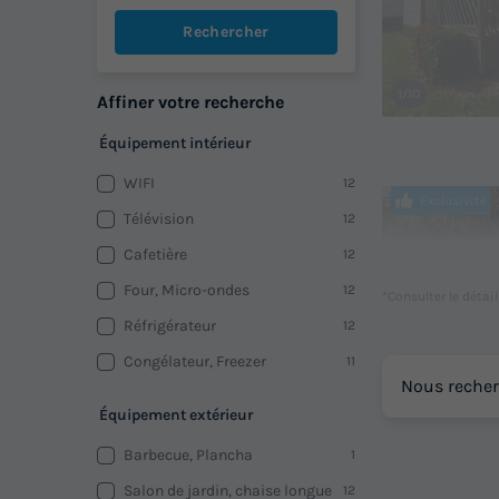
Rechercher
1/10
Affiner votre recherche
Équipement intérieur
WIFI
12
Exclusivité
Télévision
12
Cafetière
12
Four, Micro-ondes
12
*Consulter le détai
Réfrigérateur
12
Congélateur, Freezer
11
Nous recher
Équipement extérieur
1/4
Barbecue, Plancha
1
Salon de jardin, chaise longue
12