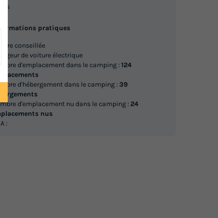
ais
nformations pratiques
 *
770 €
iture conseillée
Voir les logements
argeur de voiture électrique
mbre d'emplacement dans le camping :
124
placements
CHALET 2 personnes - Panoramique
que
mbre d'hébergement dans le camping :
39
du
26/10/2026
au
02/11/2026
bergements
mbre d'emplacement nu dans le camping :
24
Modifier les dates
placements nus
Meilleur prix pour 7 nuits
A :
risés *
801,50 €
Voir les logements
CHALET 5 personnes - Confort +
du
19/09/2026
au
26/09/2026