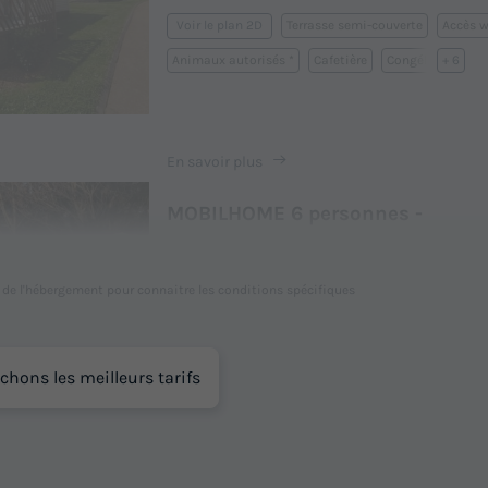
Terrasse semi-couverte
Accès w
Voir le plan 2D
Animaux autorisés *
Cafetière
Congélateur
+ 6
En savoir plus
MOBILHOME 6 personnes -
MONTROGNON - TV
Annulation gratuite
l de l'hébergement pour connaitre les conditions spécifiques
Surface
Adultes
Chambres
Salle de bain
32m²
6
3
1
chons les meilleurs tarifs
Accès wifi
Animaux autorisés *
Voir le plan 2D
Cafetière
Congélateur
Réfrigérateur
+ 5