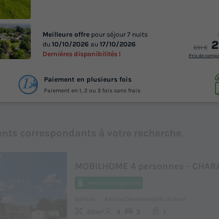
Meilleure offre
pour séjour 7 nuits
2
du
10/10/2026
au
17/10/2026
651 €
Dernières disponibilités !
Prix de comp
 29
Paiement en plusieurs fois
otos
Paiement en 1, 2 ou 3 fois sans frais
Lire la vidéo
nts correspondants à votre recherche
MOBILHOME 4 personnes - CHARA
Annulation gratuite
Surface
Adultes
Chambres
Salle de bain
30m²
4
2
1