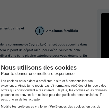
Terrasse semi-couverte
Accès wifi
Animaux auto
Cafetière
Congélateur
+ 5
En savoir plus
BUNGALOW TOILÉ 5 personnes - 
ement calme et
Ambiance familiale
nature
Annulation gratuite
s de la commune de Ceyrat, Le Chanset vous accueille dans
Surface
Adultes
Chambres
Salle de bain
 sera le point de départ idéal pour découvrir cette belle
iter d'une belle piscine extérieure pour vous détendre. En
30m²
5
2
1
 de pétanque, ainsi que des repas à thème et soirées
Terrasse couverte
Accès wifi
Animaux autorisés
camping pour passer un moment convivial en famille ou entre
Info
on!!Description : Du 15/06 au 15/09 (selon météo), vous
Cafetière
Congélateur
+ 4
re quelques longueurs et vous détendre. A proximité :- Gare : 5
Da
En savoir plus
km- Cinéma : 7 km
Ou
CHALET 5 personnes - Confort
De
Annulation gratuite
La
Surface
Adultes
Chambres
Salle de bain