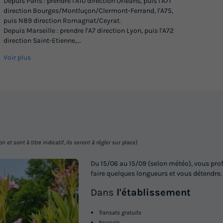
Depuis Paris : prendre l'A10 direction Orléans, puis l'A71
direction Bourges/Montluçon/Clermont-Ferrand, l'A75,
Surface
Adultes
Chambres
Salle de bain
puis N89 direction Romagnat/Ceyrat.
38m²
5
2
1
Depuis Marseille : prendre l'A7 direction Lyon, puis l'A72
direction Saint-Etienne,
...
Terrasse semi-couverte
Accès wifi
Animaux auto
Voir plus
Cafetière
Congélateur
+ 5
En savoir plus
CHALET 5 personnes - PMR
Annulation gratuite
Surface
Adultes
Chambres
Salle de bain
et sont à titre indicatif, ils seront à régler sur place)
38m²
5
2
1
Du 15/06 au 15/09 (selon météo), vous prof
Terrasse couverte
Accès wifi
Animaux autorisés
faire quelques longueurs et vous détendre.
Accueil mobilité réduite
Cafetière
+ 6
Dans
l'établissement
En savoir plus
Transats gratuits
MOBILHOME 6 personnes - Montr
Parasols