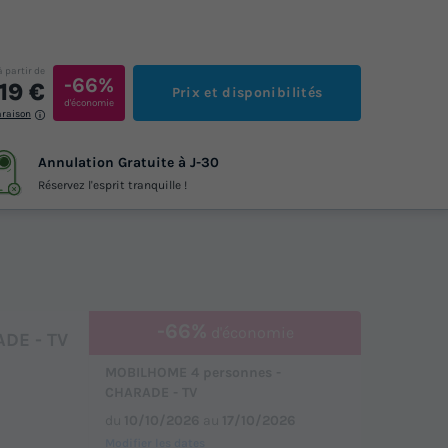
à partir de
-66%
19 €
Prix et disponibilités
d'économie
araison
Annulation Gratuite à J-30
Réservez l'esprit tranquille !
-66%
d'économie
DE - TV
MOBILHOME 4 personnes -
CHARADE - TV
du
10/10/2026
au
17/10/2026
Modifier les dates