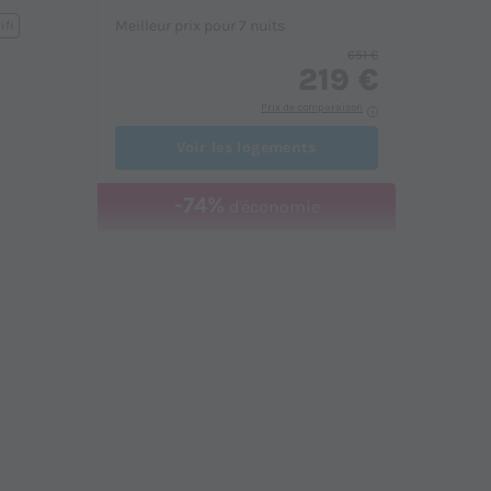
Meilleur prix pour 7 nuits
ifi
651 €
219 €
Prix de comparaison
Voir les logements
-74%
d'économie
MOBILHOME 6 personnes -
MONTROGNON - TV
du
10/10/2026
au
17/10/2026
Modifier les dates
Meilleur prix pour 7 nuits
854 €
219 €
Prix de comparaison
Voir les logements