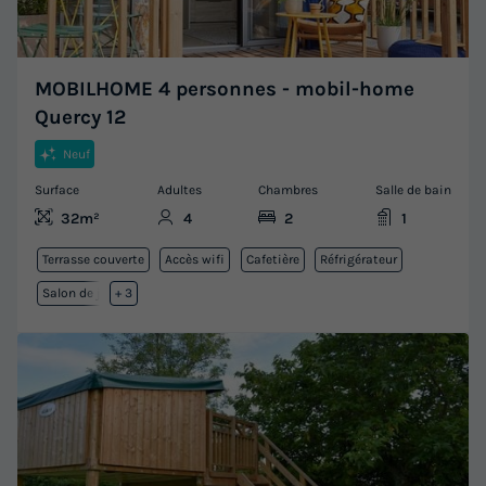
MOBILHOME 4 personnes - mobil-home
Quercy 12
Neuf
Surface
Adultes
Chambres
Salle de bain
32m²
4
2
1
Terrasse couverte
Accès wifi
Cafetière
Réfrigérateur
Salon de jardin
+ 3