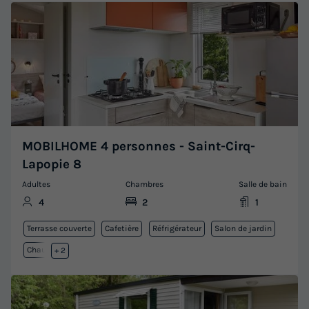
MOBILHOME 4 personnes - Saint-Cirq-
Lapopie 8
Adultes
Chambres
Salle de bain
4
2
1
Terrasse couverte
Cafetière
Réfrigérateur
Salon de jardin
Chauffage
+ 2