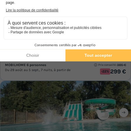
Camping Les Rives de la Dordogne
★★★
Aquitaine
,
Domme
8.2
Excellent
MOBILHOME 6 personnes
385 €
Prix conseillé :
Du 29 août au 5 sept., 7 nuits, à partir de
299 €
-22%