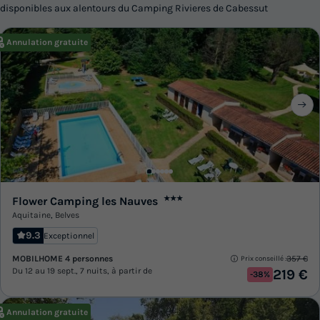
disponibles aux alentours du Camping Rivieres de Cabessut
Annulation gratuite
Flower Camping les Nauves
★★★
Aquitaine
,
Belves
9.3
Exceptionnel
MOBILHOME 4 personnes
357 €
Prix conseillé :
Du 12 au 19 sept., 7 nuits, à partir de
219 €
-38%
Annulation gratuite