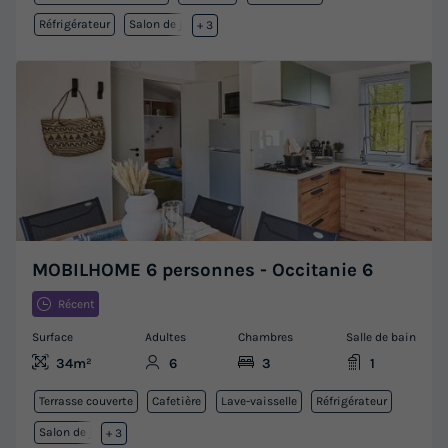
Réfrigérateur
Salon de jardin
+ 3
MOBILHOME 6 personnes - Occitanie 6
Récent
Surface
Adultes
Chambres
Salle de bain
34m²
6
3
1
Terrasse couverte
Cafetière
Lave-vaisselle
Réfrigérateur
Salon de jardin
+ 3