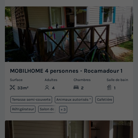
MOBILHOME 4 personnes - Rocamadour 1
Surface
Adultes
Chambres
Salle de bain
33m²
4
2
1
Terrasse semi-couverte
Animaux autorisés *
Cafetière
Réfrigérateur
Salon de jardin
+ 3