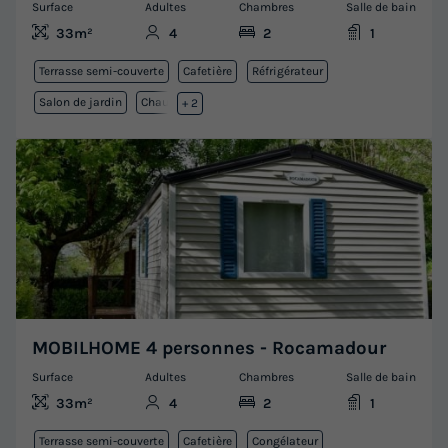
Surface
Adultes
Chambres
Salle de bain
33m²
4
2
1
Terrasse semi-couverte
Cafetière
Réfrigérateur
Salon de jardin
Chauffage
+ 2
MOBILHOME 4 personnes - Rocamadour
Surface
Adultes
Chambres
Salle de bain
33m²
4
2
1
Terrasse semi-couverte
Cafetière
Congélateur