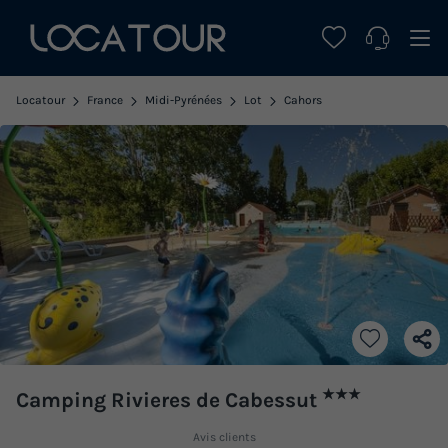
Locatour
France
Midi-Pyrénées
Lot
Cahors
★★★
Camping Rivieres de Cabessut
Avis clients