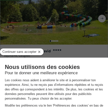
Camping Moulin de David
★★★★
Aquitaine
,
Gaugeac
8.6
Excellent
MOBILHOME 4 personnes
418 €
Prix conseillé :
Du 12 au 19 sept., 7 nuits, à partir de
209 €
-50%
Exclusivité