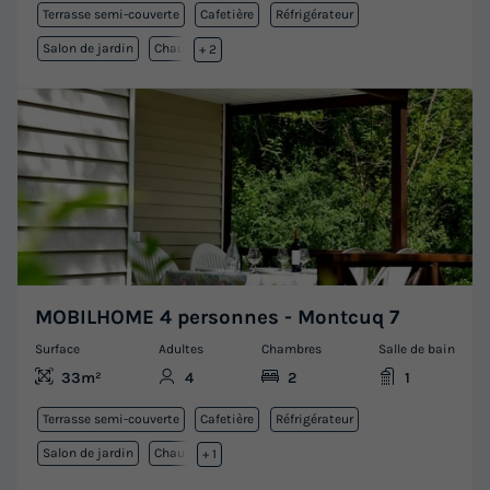
Terrasse semi-couverte
Cafetière
Réfrigérateur
Salon de jardin
Chauffage
+ 2
MOBILHOME 4 personnes - Montcuq 7
Surface
Adultes
Chambres
Salle de bain
33m²
4
2
1
Terrasse semi-couverte
Cafetière
Réfrigérateur
Salon de jardin
Chauffage
+ 1