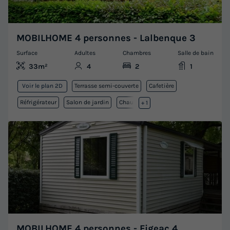
MOBILHOME 4 personnes - Lalbenque 3
Surface
Adultes
Chambres
Salle de bain
33m²
4
2
1
Terrasse semi-couverte
Cafetière
Voir le plan 2D
Réfrigérateur
Salon de jardin
Chauffage
+ 1
MOBILHOME 4 personnes - Figeac 4