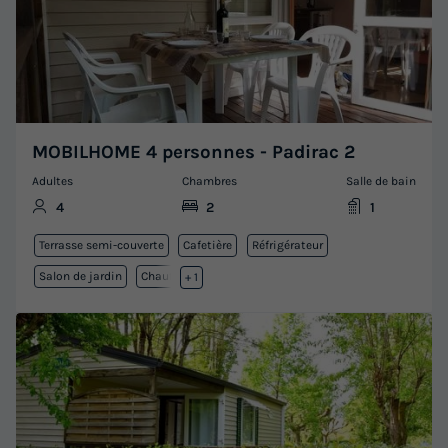
MOBILHOME 4 personnes - Padirac 2
Adultes
Chambres
Salle de bain
4
2
1
Terrasse semi-couverte
Cafetière
Réfrigérateur
Salon de jardin
Chauffage
+ 1