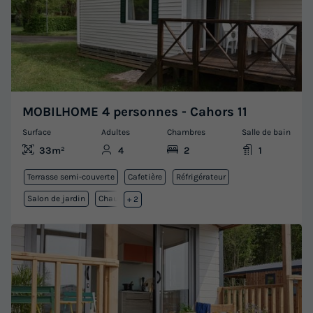
MOBILHOME 4 personnes - Cahors 11
Surface
Adultes
Chambres
Salle de bain
33m²
4
2
1
Terrasse semi-couverte
Cafetière
Réfrigérateur
Salon de jardin
Chauffage
+ 2