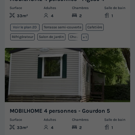
Surface
Adultes
Chambres
Salle de bain
33m²
4
2
1
Terrasse semi-couverte
Cafetière
Voir le plan 2D
Réfrigérateur
Salon de jardin
Chauffage
+ 1
MOBILHOME 4 personnes - Gourdon 5
Surface
Adultes
Chambres
Salle de bain
33m²
4
2
1