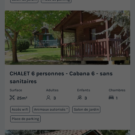
CHALET 6 personnes - Cabana 6 - sans
sanitaires
Surface
Adultes
Enfants
Chambres
25m²
3
3
1
Accès wifi
Animaux autorisés *
Salon de jardin
Place de parking