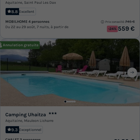
Aquitaine
,
Saint Paul Les Dax
8.8
Excellent
MOBILHOME 4 personnes
745 €
Prix conseillé :
Du 22 au 29 août, 7 nuits, à partir de
559 €
-24%
Annulation gratuite
Camping Uhaitza
★★★
Aquitaine
,
Mauleon Licharre
9.3
Exceptionnel
CHALET 2 personnes