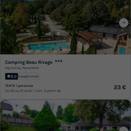
Camping Beau Rivage
★★★
Aquitaine
,
Navarrenx
9.0
Exceptionnel
TENTE 1 personne
23 €
Du 20 au 21 août, 1 nuit, à partir de