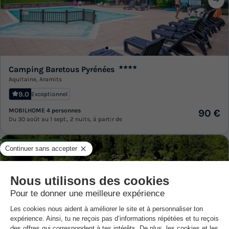
Camping Baretous Pyrénées
★★★★
Aquitaine
,
Aramits
9.0
Exceptionnel
MOBILHOME 4 personnes
90 €
Du 30 août au 1 sept., 2 nuits, à partir de
Annulation gratuite