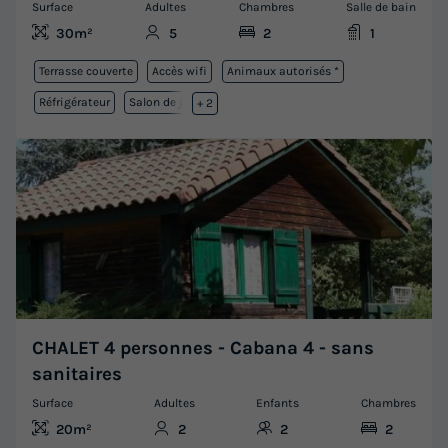
Surface
Adultes
Chambres
Salle de bain
30m²
5
2
1
Terrasse couverte
Accès wifi
Animaux autorisés *
Réfrigérateur
Salon de jardin
+ 2
CHALET 4 personnes - Cabana 4 - sans
sanitaires
Surface
Adultes
Enfants
Chambres
20m²
2
2
2