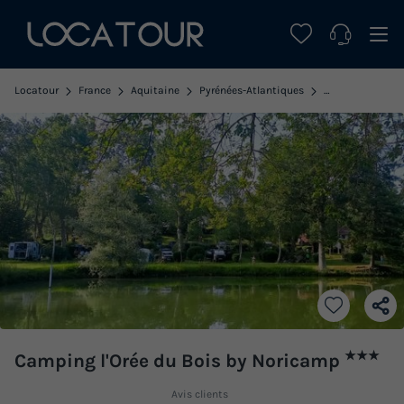
Locatour
France
Aquitaine
Pyrénées-Atlantiques
Arthez de Bearn
★★★
Camping l'Orée du Bois by Noricamp
Avis clients