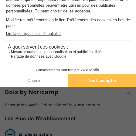
Camping la Comtesse
★★★
Aquitaine
,
Belus
8.8
Excellent
BUNGALOW TOILÉ 4 personnes
69 €
Du 22 au 24 sept., 2 nuits, à partir de
Présentation de Camping l'Orée du
Bois by Noricamp
Description, Accès, Points d’intérêts, Aux alentours
Les
Plus
de l'établissement
En pleine nature