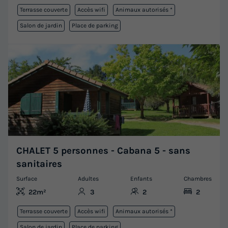
Terrasse couverte
Accès wifi
Animaux autorisés *
Salon de jardin
Place de parking
CHALET 5 personnes - Cabana 5 - sans
sanitaires
Surface
Adultes
Enfants
Chambres
22m²
3
2
2
Terrasse couverte
Accès wifi
Animaux autorisés *
Salon de jardin
Place de parking