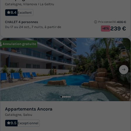
Catalogne
,
Vilanova I La Geltru
8.4
Excellent
CHALET 4 personnes
406 €
Prix conseillé :
Du 17 au 24 oct., 7 nuits, à partir de
239 €
-41%
Annulation gratuite
Appartements Ancora
Catalogne
,
Salou
9.5
Exceptionnel