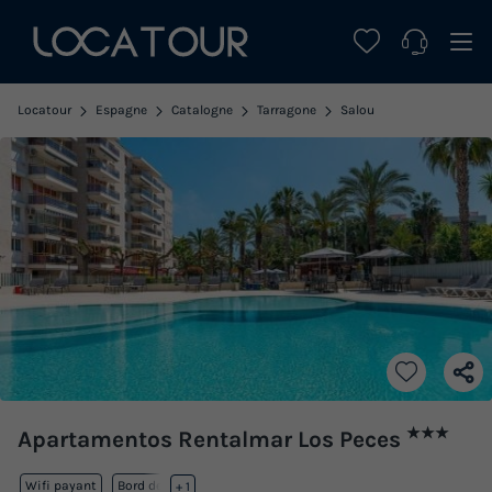
Locatour
Espagne
Catalogne
Tarragone
Salou
★★★
Apartamentos Rentalmar Los Peces
Wifi payant
Bord de mer
+ 1