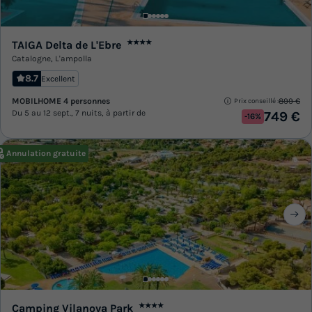
TAIGA Delta de L'Ebre
★★★★
Catalogne
,
L'ampolla
8.7
Excellent
MOBILHOME 4 personnes
899 €
Prix conseillé :
Du 5 au 12 sept., 7 nuits, à partir de
749 €
-16%
Annulation gratuite
Camping Vilanova Park
★★★★