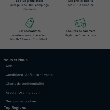
Le plus grand choix
Des prix exclusifs
avec plus de 3000 campings
dès 99€ la semaine
référencés
Des spécialistes
Facilités de paiement
à votre écoute: Lun. à Ven.
Réglez en 3x sans frais
9h-19h / Sam. et Dim. 10h-19h
Vous et Nous
Aide
Conditions Générales de Ventes
Charte de confidentialité
Assurance annulation
Gestion des cookies
Top Régions