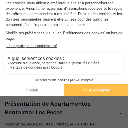
Camping Playa Montroig
★★★★★
Catalogne
,
Mont-roig Del Camp
8.9
Excellent
MOBILHOME 5 personnes
665 €
Prix conseillé :
Du 17 au 24 oct., 7 nuits, à partir de
598 €
-10%
Présentation de Apartamentos
Rentalmar Los Peces
Description, Accès, Points d’intérêts, Aux alentours