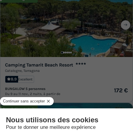
Camping Tamarit Beach Resort
★★★★
Catalogne
,
Tarragona
8.9
Excellent
BUNGALOW 5 personnes
172 €
Du 9 au 11 nov., 2 nuits, à partir de
Annulation gratuite