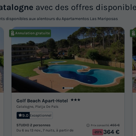
atalogne
avec des offres disponibl
nts disponibles aux alentours du Apartamentos Las Mariposas
Annulation gratuite
Golf Beach Apart-Hotel
★★★
Catalogne
,
Platja De Pals
9.0
Exceptionnel
STUDIO 2 personnes
455 €
Prix conseillé :
Du 6 au 13 nov., 7 nuits, à partir de
364 €
-20%