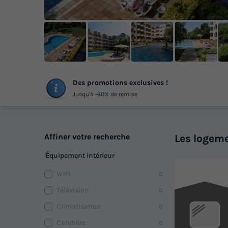
Des promotions exclusives !
ph
Jusqu'à -60% de remise
Affiner votre recherche
Les logeme
Équipement intérieur
WIFI
0
Télévision
0
Climatisation
0
Cafetière
0