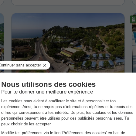
Camping El Far
Catalogne
,
Calella
8.7
Excellent
TENTE TOILE ET BOIS 2 personnes
50 €
Du 1 au 2 sept., 1 nuit, à partir de