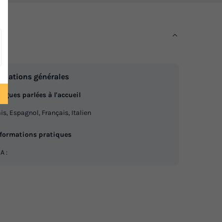
rmations générales
ngues parlées à l'accueil
is, Espagnol, Français, Italien
nformations pratiques
A :