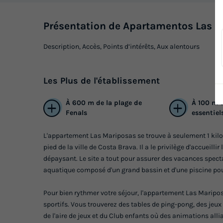
Présentation de Apartamentos Las 
Description, Accès, Points d’intérêts, Aux alentours
Les
Plus
de l'établissement
À 600 m de la plage de
À 100 m 
Fenals
essentiel
L'appartement Las Mariposas se trouve à seulement 1 kilom
pied de la ville de Costa Brava. Il a le privilège d'accueill
dépaysant. Le site a tout pour assurer des vacances specta
aquatique composé d'un grand bassin et d'une piscine pour
Pour bien rythmer votre séjour, l'appartement Las Maripos
sportifs. Vous trouverez des tables de ping-pong, des jeux 
de l'aire de jeux et du Club enfants où des animations alli