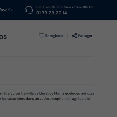
Lun. à Ven. 9h-19h / Sam. et Dim. 10h-19h
favoris
01 73 29 20 14
as
Enregistrer
Partager
ètre du centre-ville de Lloret de Mar, à quelques minutes
llir les vacanciers dans un cadre exceptionnel, agréable et