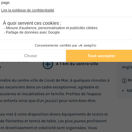
Mariposas
Info
La
des commerces
A 1 km du centre-ville
s
Angla
I
ètre du centre-ville de Lloret de Mar, à quelques minutes à
ir les vacanciers dans un cadre exceptionnel, agréable et
NR
culaires et inoubliables en famille. Profitez de l'espace
 enfants ainsi que d'un jacuzzi pour votre bien-être.
as met à votre disposition divers équipements de loisirs et
de fléchettes et tennis de table. Les plus jeunes profiteront
ant divertissement et créativité sont organisées. Vous