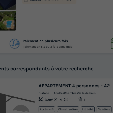
+ 9
Paiement en plusieurs fois
otos
Paiement en 1, 2 ou 3 fois sans frais
nts correspondants à votre recherche
APPARTEMENT 4 personnes - A2
Surface
Adultes
Chambres
Salle de bain
32m²
4
1
1
Accès wifi
Climatisation
Lit bébé
Cafetière