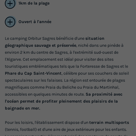
1km de la plage
Ouvert à l'année
MOBILHOME 5 personnes - Mobil Camp
Hawai
Le camping Orbitur Sagres bénéficie d'une
situation
géographique sauvage et préservée
, niché dans une pinède à
Annulation gratuite
environ 2 km du centre de Sagres, à l'extrémité sud-ouest de
Surface
Adultes
Chambres
l'Algarve. Cet emplacement est idéal pour visiter des sites
14m²
5
2
touristiques emblématiques tels que la Forteresse de Sagres et le
Phare du Cap Saint-Vincent
, célèbre pour ses couchers de soleil
Réfrigérateur
Voir le plan 2D
spectaculaires sur les falaises. La région est entourée de plages
magnifiques comme Praia du Beliche ou Praia du Martinhal,
accessibles en quelques minutes de route.
Sa proximité avec
MOBILHOME 5 personnes - Mobil Camp Hawai
l'océan permet de profiter pleinement des plaisirs de la
du
04/12/2026
au
11/12/2026
baignade en mer.
Modifier les dates
Pour les loisirs, l'établissement dispose d'un
terrain multisports
Meilleur prix pour 7 nuits
(tennis, football) et d'une aire de jeux extérieure pour les enfants.
413 €