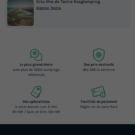
Orla Ilha de Tavira Ecoglamping
Algarve, Tavira
Le plus grand choix
Des prix exclusifs
avec plus de 3000 campings
dès 99€ la semaine
référencés
Des spécialistes
Facilités de paiement
à votre écoute: Lun. à Ven.
Réglez en 3x sans frais
9h-19h / Sam. et Dim. 10h-19h