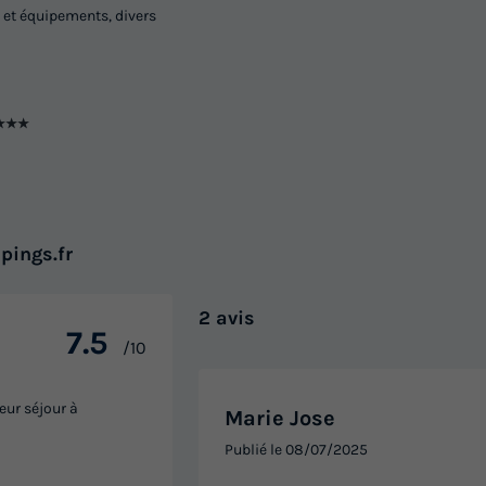
32m²
4
2
1
 et équipements, divers
Animaux autorisés *
Cafetière
Congélateur
Réfrigérateur
Salon de jardin
+ 1
En savoir plus
★★★
MOBILHOME 4 personnes - Delux
Raw
Annulation gratuite
pings.fr
Surface
Adultes
Chambres
Salle de bain
32m²
4
2
1
2 avis
7.5
/10
Terrasse couverte
Animaux autorisés *
Cafetièr
Congélateur
Réfrigérateur
+ 2
eur séjour à
En savoir plus
Marie Jose
Publié le
08/07/2025
MOBILHOME 4 personnes - DELU