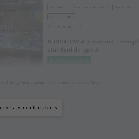
Ventilateur
Animaux autorisés *
Réfrigérateur
Salon de jardin
En savoir plus
BUNGALOW 4 personnes - Bunga
standard de type A
Annulation gratuite
Surface
Adultes
Chambres
Salle de bain
30m²
4
2
1
l de l'hébergement pour connaitre les conditions spécifiques
Animaux autorisés *
Réfrigérateur
Salon de jar
En savoir plus
chons les meilleurs tarifs
BUNGALOW 4 personnes - Standa
B
Annulation gratuite