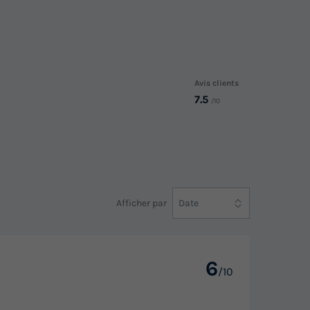
Meilleur prix pour 7 nuits
770 €
Voir les logements
Avis clients
7.5
/10
MOBILHOME 4 personnes - Deluxe
e Fourth
Fourth Raw
du
11/09/2026
au
18/09/2026
Modifier les dates
Meilleur prix pour 7 nuits
Afficher par
Date
770 €
e
Voir les logements
6
/10
MOBILHOME 4 personnes - DELUXE
XE
deuxième rangée