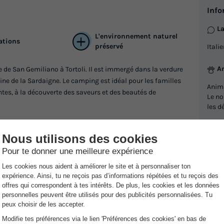
Info
Annulation gratuite
La
Surface
Adultes
Chambres
Salle de bain
L'environnement naturel
ations
24m²
4
2
1
préservé
Itali
Animaux autorisés *
Congélateur
Réfrigérateur
A
e de San Gemiliano à Tortoli. Il est immergé dans la verdure
Salon de jardin
Télévision
line de la Sardaigne. Le camping est idéal pour les familles
Anim
En savoir plus
tes, à la découverte des saveurs et des beautés de
Le n
les d
MOBILHOME 4 personnes - SUPÉ
zone centrale
accès direct à la plage de San Gemiliano sur laquelle vous
I
s trouverez également un terrain de foot et de tennis sur le
Annulation gratuite
Vo
période estivale pour les grands et les petits en journée
Ré
Surface
Adultes
Chambres
Salle de bain
No
24m²
4
2
1
em
variée aux saveurs locales et traditionnelles de la région.
No
Terrasse couverte
Animaux autorisés *
Congélat
em
CI
Réfrigérateur
Salon de jardin
+ 1
NR
En savoir plus