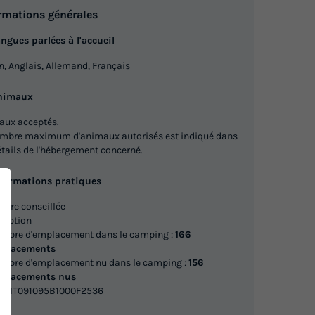
rmations générales
du
18/10/2026
au
25/10/2026
Modifier les dates
ngues parlées à l'accueil
Meilleur prix pour 7 nuits
en, Anglais, Allemand, Français
654,50 €
nimaux
Voir les logements
aux acceptés.
ombre maximum d'animaux autorisés est indiqué dans
étails de l'hébergement concerné.
MOBILHOME 4 personnes -
RIEUR
SUPÉRIEUR zone centrale
nformations pratiques
du
18/09/2026
au
25/09/2026
Modifier les dates
iture conseillée
ception
Meilleur prix pour 7 nuits
mbre d'emplacement dans le camping :
166
placements
mbre d'emplacement nu dans le camping :
156
693 €
eur
placements nus
N : IT091095B1000F2536
Voir les logements
A :