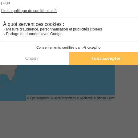
MOBILHOME 4 personnes - Stand
(Pineta Area) A Type
Annulation gratuite
Surface
Adultes
Chambres
Salle de bain
26m²
4
2
1
Animaux autorisés *
Congélateur
Réfrigérateur
Salon de jardin
Télévision
En savoir plus
MOBILHOME 4 personnes - Super
(seaside area - bathroom italian 
Annulation gratuite
Surface
Adultes
Chambres
Salle de bain
24m²
4
2
1