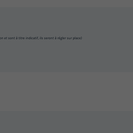
Animaux autorisés *
Congélateur
Réfrigérateur
Salon de jardin
Télévision
En savoir plus
MOBILHOME 4 personnes - Stand
et sont à titre indicatif, ils seront à régler sur place)
Annulation gratuite
Récent
Surface
Adultes
Chambres
Salle de bain
32m²
4
2
1
Terrasse semi-couverte
Animaux autorisés *
Co
Réfrigérateur
Salon de jardin
+ 1
En savoir plus
MOBILHOME 4 personnes - Loggi
Annulation gratuite
Surface
Adultes
Chambres
Salle de bain