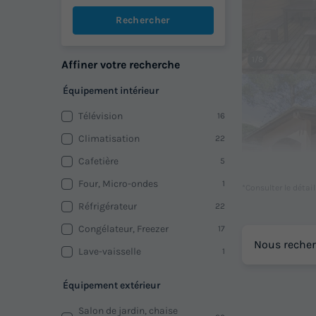
Rechercher
1/8
Affiner votre recherche
Équipement intérieur
Télévision
16
Climatisation
22
Cafetière
5
Four, Micro-ondes
1
*Consulter le détai
Réfrigérateur
22
Congélateur, Freezer
17
1/7
Nous recher
Lave-vaisselle
1
Équipement extérieur
Salon de jardin, chaise