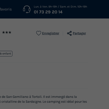
Lun. à Ven. 9h-19h / Sam. et Dim. 10h-19h
favoris
01 73 29 20 14
e
★★★
Enregistrer
Partager
ub enfant
e de San Gemiliano à Tortoli. Il est immergé dans la
 cristalline de la Sardaigne. Le camping est idéal pour les