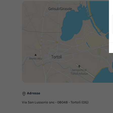
Adresse
Via San Lussorio snc - 08048 - Tortolì (OG)