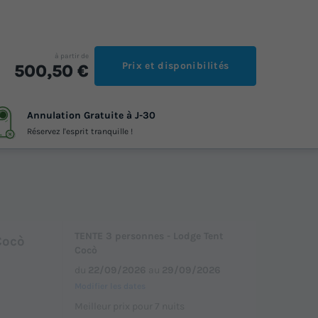
à partir de
Prix et disponibilités
500,50 €
Annulation Gratuite à J-30
Réservez l'esprit tranquille !
TENTE 3 personnes - Lodge Tent
Cocò
Cocò
du
22/09/2026
au
29/09/2026
Modifier les dates
Meilleur prix pour 7 nuits