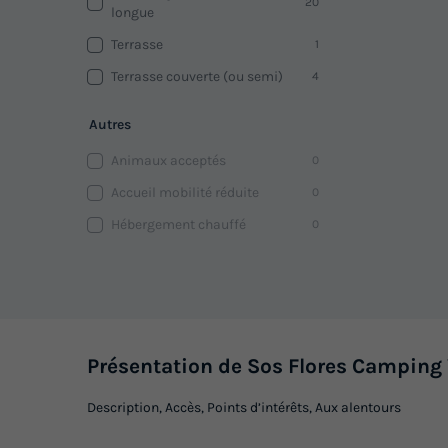
20
longue
Terrasse
1
Terrasse couverte (ou semi)
4
Autres
Animaux acceptés
0
Accueil mobilité réduite
0
Hébergement chauffé
0
Présentation de Sos Flores Camping 
Description, Accès, Points d’intérêts, Aux alentours