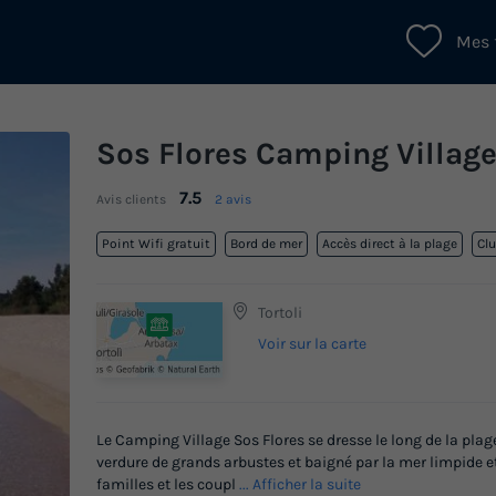
Mes 
Sos Flores Camping Villag
7.5
Avis clients
2 avis
Point Wifi gratuit
Bord de mer
Accès direct à la plage
Cl
Tortoli
Voir sur la carte
Le Camping Village Sos Flores se dresse le long de la plag
verdure de grands arbustes et baigné par la mer limpide et
familles et les coupl
... Afficher la suite