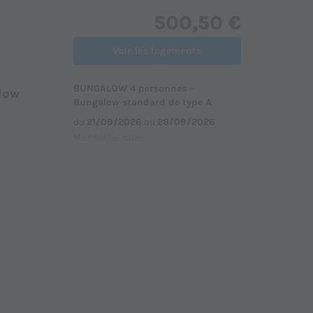
500,50 €
Voir les logements
BUNGALOW 4 personnes -
low
Bungalow standard de type A
du
21/09/2026
au
28/09/2026
Modifier les dates
Meilleur prix pour 7 nuits
577,50 €
din
Voir les logements
BUNGALOW 4 personnes - Standard
rd Type
Type B
du
17/09/2026
au
24/09/2026
Modifier les dates