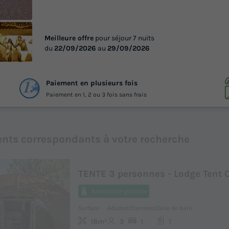
Meilleure offre
pour séjour 7 nuits
du
22/09/2026
au
29/09/2026
 11
Paiement en plusieurs fois
otos
Paiement en 1, 2 ou 3 fois sans frais
nts correspondants à votre recherche
TENTE 3 personnes - Lodge Tent 
Annulation gratuite
Surface
Adultes
Chambres
Salle de bain
18m²
3
1
1