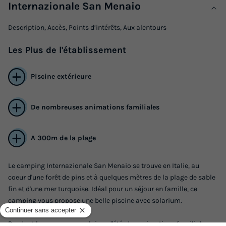
Internazionale San Menaio
Description, Accès, Points d’intérêts, Aux alentours
Les
Plus
de l'établissement
Piscine extérieure
De nombreuses animations familiales
A 300m de la plage
Le camping Internazionale San Menaio se trouve en Italie, au
coeur d'une forêt de pins et à quelques mètres de la plage de sable
fin et d'une mer turquoise. Idéal pour un séjour en famille, ce
camping vous propose une belle piscine avec solarium.
Pendant les vacances scolaires d'été, des animations familiales