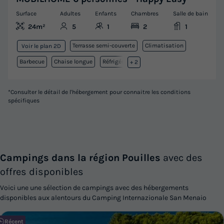
Surface
Adultes
Enfants
Chambres
Salle de bain
24m²
5
1
2
1
Terrasse semi-couverte
Climatisation
Voir le plan 2D
Barbecue
Chaise longue
Réfrigérateur
+ 2
*Consulter le détail de l'hébergement pour connaitre les conditions
spécifiques
Campings dans la région Pouilles
avec des
offres disponibles
Voici une une sélection de campings avec des hébergements
disponibles aux alentours du Camping Internazionale San Menaio
Récent