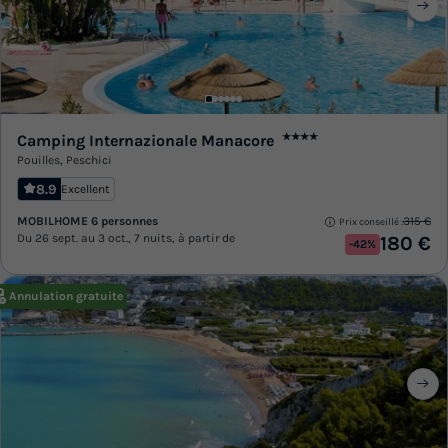
Camping Internazionale Manacore
★★★★
Pouilles
,
Peschici
8.9
Excellent
MOBILHOME 6 personnes
315 €
Prix conseillé :
Du 26 sept. au 3 oct., 7 nuits, à partir de
180 €
-42%
Annulation gratuite