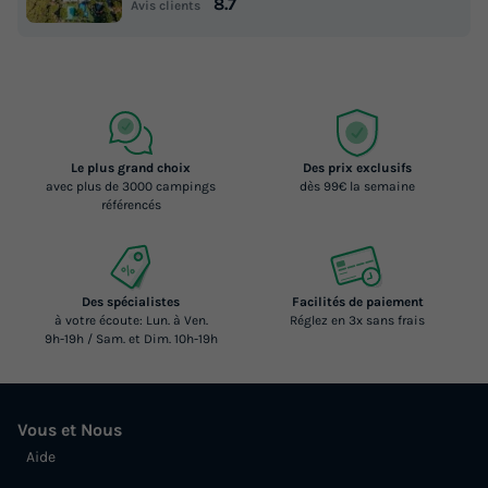
8.7
Avis clients
Le plus grand choix
Des prix exclusifs
avec plus de 3000 campings
dès 99€ la semaine
référencés
Des spécialistes
Facilités de paiement
à votre écoute: Lun. à Ven.
Réglez en 3x sans frais
9h-19h / Sam. et Dim. 10h-19h
Vous et Nous
Aide