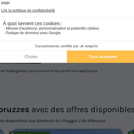
MOBILHOME 4 personnes - 2 cha
Surface
Adultes
Chambres
Salle de bain
38m²
4
2
1
Terrasse semi-couverte
Accès wifi
Climatisatio
En savoir plus
l de l'hébergement pour connaitre les conditions spécifiques
bruzzes
avec des offres disponible
s disponibles aux alentours du Villaggio Lido d'Abruzzo