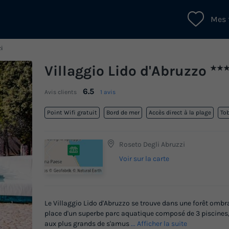
Mes 
zi
Villaggio Lido d'Abruzzo
★★
6.5
Avis clients
1 avis
Point Wifi gratuit
Bord de mer
Accès direct à la plage
To
Roseto Degli Abruzzi
Voir sur la carte
Le Villaggio Lido d'Abruzzo se trouve dans une forêt ombr
place d'un superbe parc aquatique composé de 3 piscines, 
aux plus grands de s'amus
... Afficher la suite