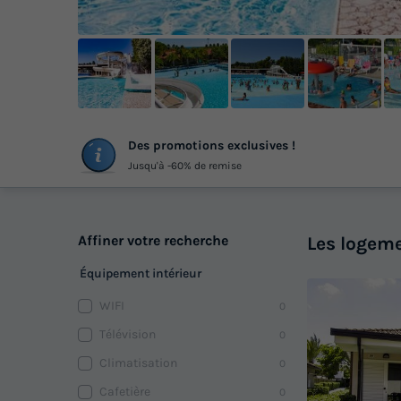
+
Des promotions exclusives !
ph
Jusqu'à -60% de remise
Affiner votre recherche
Les logeme
Équipement intérieur
WIFI
0
Télévision
0
Climatisation
0
Cafetière
0