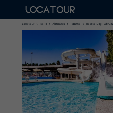
Locatour
Italie
Abruzzes
Teramo
Roseto Degli Abruz