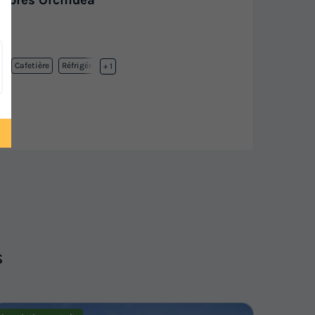
mbres Orchidea
n
Cafetière
Réfrigérateur
+ 1
s