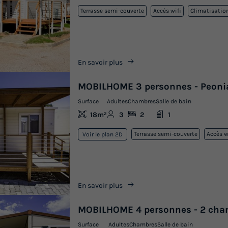
Terrasse semi-couverte
Accès wifi
Climatisatio
En savoir plus
MOBILHOME 3 personnes - Peoni
Surface
Adultes
Chambres
Salle de bain
18m²
3
2
1
Terrasse semi-couverte
Accès w
Voir le plan 2D
En savoir plus
MOBILHOME 4 personnes - 2 cha
Surface
Adultes
Chambres
Salle de bain