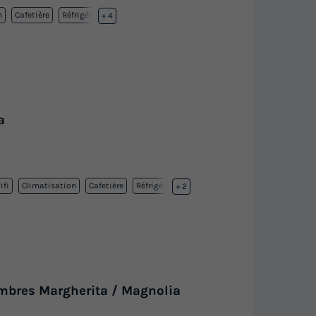
n
Cafetière
Réfrigérateur
+ 4
a
ifi
Climatisation
Cafetière
Réfrigérateur
+ 2
mbres Margherita / Magnolia