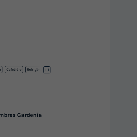
n
Cafetière
Réfrigérateur
+ 1
mbres Gardenia