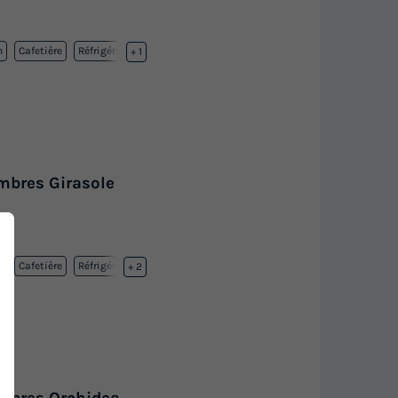
n
Cafetière
Réfrigérateur
+ 1
mbres Girasole
n
Cafetière
Réfrigérateur
+ 2