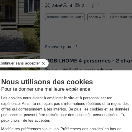
34m²
4
2
1
Terrasse semi-couverte
Accès wifi
Climatisatio
En savoir plus
MOBILHOME 4 personnes - 2 cha
Surface
Adultes
Chambres
Salle de bain
30m²
4
2
1
Terrasse semi-couverte
Accès wifi
Climatisatio
En savoir plus