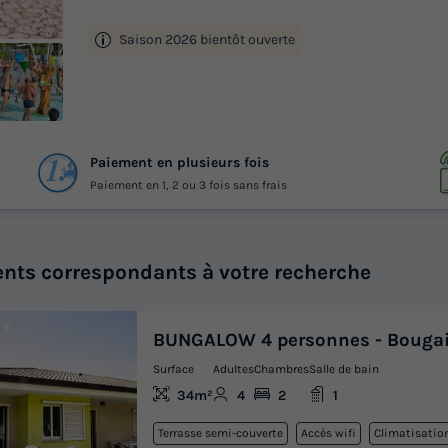
Saison 2026 bientôt ouverte
 21
Paiement en plusieurs fois
otos
Paiement en 1, 2 ou 3 fois sans frais
nts correspondants à votre recherche
BUNGALOW 4 personnes - Bougai
Surface
Adultes
Chambres
Salle de bain
34m²
4
2
1
Terrasse semi-couverte
Accès wifi
Climatisatio