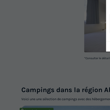
*Consulter le détai
Campings dans la région A
Voici une une sélection de campings avec des hébergement