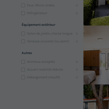
Four, Micro-ondes
0
Réfrigérateur
0
Équipement extérieur
Salon de jardin, chaise longue
0
Terrasse couverte (ou semi)
0
Autres
Animaux acceptés
0
Accueil mobilité réduite
0
Hébergement chauffé
0