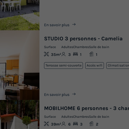
En savoir plus
STUDIO 3 personnes - Camelia
Surface
Adultes
Chambres
Salle de bain
35m²
3
1
1
Terrasse semi-couverte
Accès wifi
Climatisatio
En savoir plus
MOBILHOME 6 personnes - 3 cha
Surface
Adultes
Chambres
Salle de bain
39m²
6
3
2