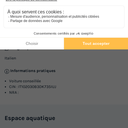
Adresse
La Scogliera di Capo Vaticano, Contrada Punta Tono La Scogliera
di Capo Vaticano, Contrada Punta Tono
Informations générales
Langues parlées à l'accueil
Italien
Informations pratiques
Voiture conseillée
CIN : IT102030B3DK735IUJ
NRA :
Espace
aquatique