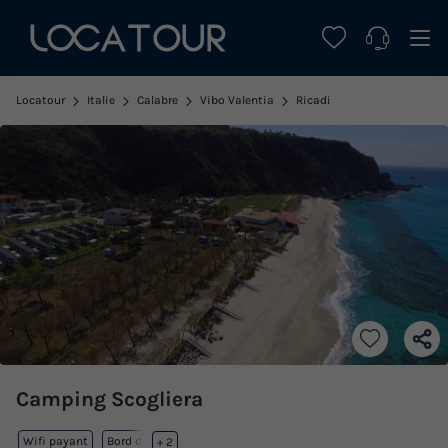
Locatour
Italie
Calabre
Vibo Valentia
Ricadi
Camping Scogliera
Wifi payant
Bord de mer
+ 2