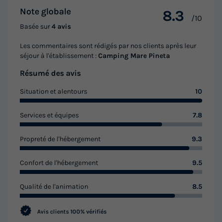
778,25 €
Note globale
8.3
/10
Basée sur
4 avis
Voir les logements
Les commentaires sont rédigés par nos clients après leur
séjour à l'établissement :
Camping Mare Pineta
Résumé des avis
Situation et alentours
10
Services et équipes
7.8
Propreté de l'hébergement
9.3
MOBILHOME 6 personnes - BLU ROMANTIC
Confort de l'hébergement
9.5
Annulation gratuite
Qualité de l'animation
8.5
Surface
Adultes
Enfants
Chambres
Salle de bain
24m²
4
2
2
1
Avis clients
100% vérifiés
Terrasse couverte
Climatisation
Voir le plan 2D