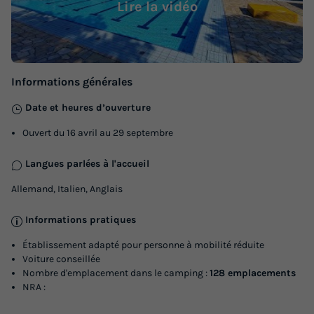
Lire la vidéo
Informations générales
Date et heures d’ouverture
MOBILHOME 4 personnes - BAIA COMFORT
Ouvert du 16 avril au 29 septembre
Annulation gratuite
Langues parlées à l'accueil
Surface
Adultes
Enfants
Chambres
Salle de bain
Allemand, Italien, Anglais
22m²
2
2
2
1
Informations pratiques
Terrasse couverte
Climatisation
Voir le plan 2D
Établissement adapté pour personne à mobilité réduite
Congélateur
Réfrigérateur
Salon de jardin
+ 1
Voiture conseillée
Nombre d'emplacement dans le camping :
128 emplacements
NRA :
MOBILHOME 4 personnes - BAIA COMFORT