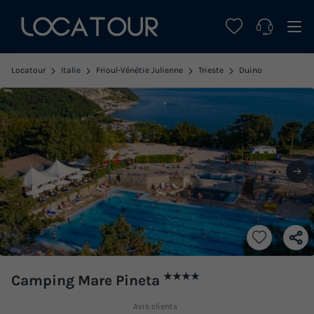
Locatour
Italie
Frioul-Vénétie Julienne
Trieste
Duino
★★★★
Camping Mare Pineta
Avis clients