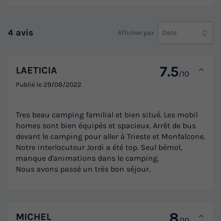
Réfrigérateur
Salon de jardin
Télévision
4 avis
Afficher par
Date
MOBILHOME 6 personnes - BLU ROMANTIC
du
02/10/2026
au
09/10/2026
7.5
LAETICIA
/10
Modifier les dates
Publié le
29/08/2022
Meilleur prix pour 7 nuits
789,80 €
Tres beau camping familial et bien situé. Les mobil
homes sont bien équipés et spacieux. Arrêt de bus
Voir les logements
devant le camping pour aller à Trieste et Monfalcone.
Notre interlocuteur Jordi a été top. Seul bémol,
manque d'animations dans le camping.
Nous avons passé un très bon séjour.
8
MICHEL
/10