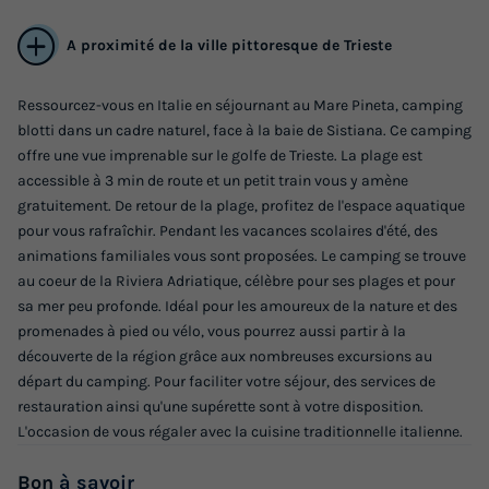
A proximité de la ville pittoresque de Trieste
Ressourcez-vous en Italie en séjournant au Mare Pineta, camping
blotti dans un cadre naturel, face à la baie de Sistiana. Ce camping
offre une vue imprenable sur le golfe de Trieste. La plage est
accessible à 3 min de route et un petit train vous y amène
MOBILHOME 6 personnes - Comfort | 2 Ch. |
gratuitement. De retour de la plage, profitez de l'espace aquatique
4/6 Pers. | Terrasse surélevée | Clim.
pour vous rafraîchir. Pendant les vacances scolaires d'été, des
Annulation gratuite
animations familiales vous sont proposées. Le camping se trouve
au coeur de la Riviera Adriatique, célèbre pour ses plages et pour
Surface
Adultes
Enfants
Chambres
Salle de bain
sa mer peu profonde. Idéal pour les amoureux de la nature et des
28m²
4
2
2
1
promenades à pied ou vélo, vous pourrez aussi partir à la
découverte de la région grâce aux nombreuses excursions au
Terrasse semi-couverte
Animaux autorisés *
Cafetière
départ du camping. Pour faciliter votre séjour, des services de
Congélateur
Réfrigérateur
+ 2
restauration ainsi qu'une supérette sont à votre disposition.
L'occasion de vous régaler avec la cuisine traditionnelle italienne.
MOBILHOME 6 personnes - Comfort | 2 Ch. | 4/6 Pers. |
Bon
à savoir