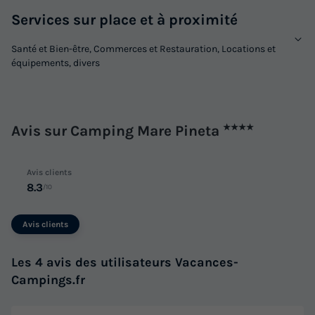
Services sur place et à proximité
Santé et Bien-être, Commerces et Restauration, Locations et
équipements, divers
MOBILHOME 5 personnes - BAIA LUX
Annulation gratuite
Avis sur Camping Mare Pineta
★★★★
Surface
Adultes
Enfants
Chambres
Salle de bain
31m²
4
1
2
1
Avis clients
Terrasse couverte
Climatisation
Voir le plan 2D
8.3
/10
Congélateur
Réfrigérateur
Salon de jardin
+ 1
Avis clients
MOBILHOME 5 personnes - BAIA LUX
Les 4 avis des utilisateurs Vacances-
du
04/10/2026
au
11/10/2026
Campings.fr
Modifier les dates
Meilleur prix pour 7 nuits