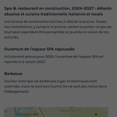
Terrasse surélevée | Clim.
Spa & restaurant en construction, 2024-2027 : détente
du
21/09/2026
au
28/09/2026
absolue et cuisine traditionnelle italienne et locale
Modifier les dates
Les travaux de construction ont lieu à côté de la piscine. Toutes
Meilleur prix pour 7 nuits
nos installations, y compris la piscine, restent ouvertes. Un peu de
441 €
bruit peut cependant être perceptible en journée en raison de ces
activités.
Voir les logements
Ouverture de l'espace SPA repoussée
Initialement prévue pour 2026, l'ouverture de l'espace SPA est
reportée à la saison 2027.
Barbecue
Veuillez noter que les barbecues à gaz et électriques sont
autorisés, mais ne sont pas fournis (ils ne sont pas inclus dans
l'hébergement).
MOBILHOME 6 personnes - Premium | 3 Ch.
| 6 Pers. | Terrasse surélevée | Clim