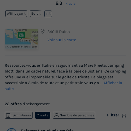
8.3
4 avis
Wifi payant
Bord de mer
+ 3
34019 Duino
Voir sur la carte
Ressourcez-vous en Italie en séjournant au Mare Pineta, camping
blotti dans un cadre naturel, face à la baie de Sistiana. Ce camping
offre une vue imprenable sur le golfe de Trieste. La plage est
accessible à 3 min de route et un petit train vous y a
... Afficher la
suite
22 offres
d'hébergement
Filtrer
jj/mm/aaaa
7 nuits
Nombre de personnes
Paiement en plusieurs fois