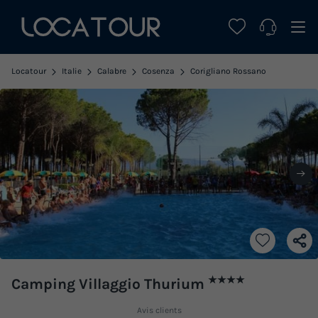
Locatour
Italie
Calabre
Cosenza
Corigliano Rossano
★★★★
Camping Villaggio Thurium
Avis clients