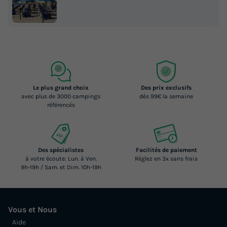
Le plus grand choix
Des prix exclusifs
avec plus de 3000 campings
dès 99€ la semaine
référencés
Des spécialistes
Facilités de paiement
à votre écoute: Lun. à Ven.
Réglez en 3x sans frais
9h-19h / Sam. et Dim. 10h-19h
Vous et Nous
Aide