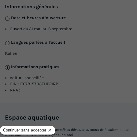
Informations générales
Date et heures d’ouverture
Ouvert du 31 mai au 6 septembre
Langues parlées à l'accueil
Italien
Informations pratiques
Voiture conseillée
CIN : IT078157B3EHP2IRP
NRA :
Espace
aquatique
(les montants indiqués sont susceptibles d'évoluer au cours de la saison et sont
à titre indicatif, ils seront à régler sur place)