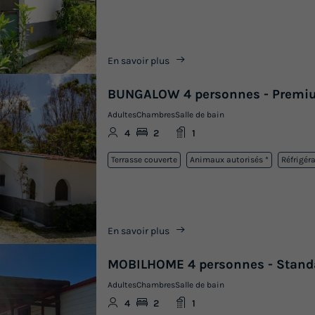
En savoir plus
BUNGALOW 4 personnes - Premi
Adultes
Chambres
Salle de bain
4
2
1
Terrasse couverte
Animaux autorisés *
Réfrigér
En savoir plus
MOBILHOME 4 personnes - Stand
Adultes
Chambres
Salle de bain
4
2
1