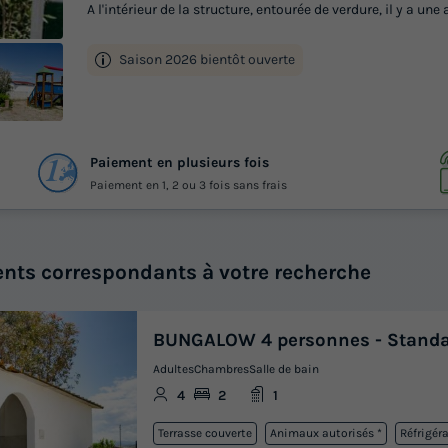
A l'intérieur de la structure, entourée de verdure, il y a une
Saison 2026 bientôt ouverte
 14
Paiement en plusieurs fois
otos
Paiement en 1, 2 ou 3 fois sans frais
nts correspondants à votre recherche
BUNGALOW 4 personnes - Stand
Adultes
Chambres
Salle de bain
4
2
1
Terrasse couverte
Animaux autorisés *
Réfrigér