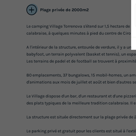
Plage privée de 2000m2
Le camping Village Torrenova s'étend sur 1,5 hectare de ma
calabraise, à quelques minutes à pied du centre de Ciro M
A l'intérieur de la structure, entourée de verdure, il y a une
babyfoot, un terrain polyvalent (basket et tennis), un espa
Les terrains de padel et de football se trouvent à proximit
80 emplacements, 37 bungalows, 15 mobil-homes, un amphi
d'animations aux mois de juillet et août et bien d'autres s
Le Village dispose d'un bar, d'un restaurant et d'une pizze
des plats typiques de la meilleure tradition calabraise. Il
La structure est située directement sur la plage privée de
Le parking privé et gratuit pour les clients est situé à l'ex