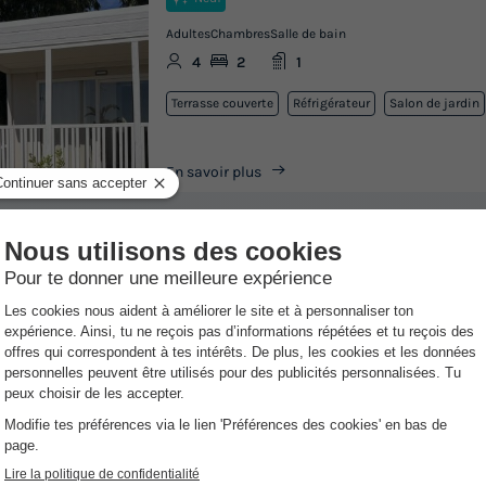
Adultes
Chambres
Salle de bain
4
2
1
Terrasse couverte
Réfrigérateur
Salon de jardin
En savoir plus
l de l'hébergement pour connaitre les conditions spécifiques
rrenova
Info