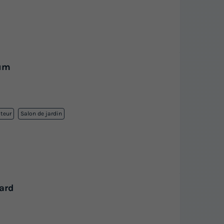
um
ateur
Salon de jardin
ard