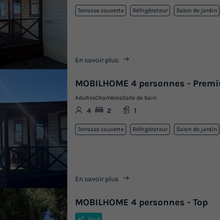
Terrasse couverte
Réfrigérateur
Salon de jardin
En savoir plus
MOBILHOME 4 personnes - Prem
Adultes
Chambres
Salle de bain
4
2
1
Terrasse couverte
Réfrigérateur
Salon de jardin
En savoir plus
MOBILHOME 4 personnes - Top
Neuf