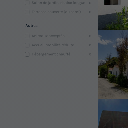
Salon de jardin, chaise longue
0
Terrasse couverte (ou semi)
0
Autres
Animaux acceptés
0
Accueil mobilité réduite
0
Hébergement chauffé
0