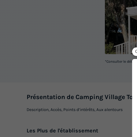
*Consulter le détai
Présentation de Camping Village To
Description, Accès, Points d’intérêts, Aux alentours
Les
Plus
de l'établissement