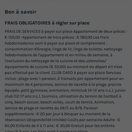
Meilleur prix pour 7 nuits
Bon
à savoir
950 €
FRAIS OBLIGATOIRES à régler sur place
Voir les logements
FRAIS DE SERVICES à payer sur place Appartement de deux pièces :
€ 150,00 -Appartement de trois pièces : € 180,00 Les frais
hebdomadaires sont à payer sur place et comprennent :
consommation d'énergie, linge de lit, linge de toilette, nettoyage
hebdomadaire de l'appartement et en milieu de semaine, à
l'exclusion du nettoyage de la cuisine et des ustensiles/
équipements de cuisine (€ 50,00) au moment du départ s'il n'est
pas effectué par le client. CLUB CARD à payer sur place Services
inclus : plage avec 1 parasol, 2 transats par appartement pour un
maximum de 4 personnes, service de navette à la plage, piscine
équipée, petit gymnase, animation, miniclub (4-12 ans n.c.), junior
club (12-17 ans n.c.), tournois, utilisation du terrain de football à
APPARTEMENT 6 personnes - TRILOCALE
cinq, beach soccer, beach volley, court de tennis. Animation,
STANDARD (with private terrace)
service de plage et navette du 26/5 au 8/9. Parasol
supplémentaire : € 20 par jour à bloquer au moment de la
Surface
Adultes
Chambres
Salle de bain
réservation (disponibilité limitée) Coûts par semaine Adulte : €
55m²
6
2
1
65,00 Enfants de 4 à 11 ans : € 30,00 Gratuit pour les enfants
jusqu'à 3 ans. Les frais sont à payer sur place