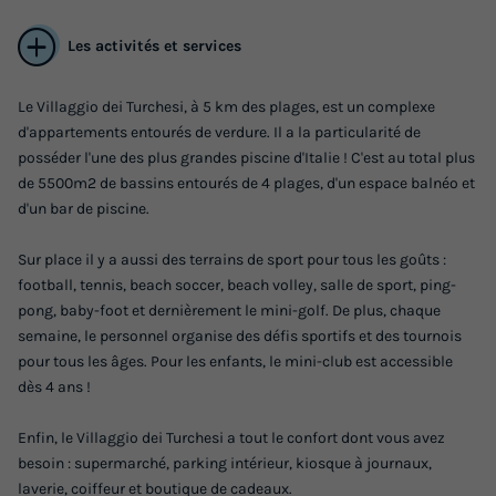
Les activités et services
Le Villaggio dei Turchesi, à 5 km des plages, est un complexe
d'appartements entourés de verdure. Il a la particularité de
APPARTEMENT 4 personnes - BILOCALE
posséder l'une des plus grandes piscine d'Italie ! C'est au total plus
COMFORT (with private terrace)
de 5500m2 de bassins entourés de 4 plages, d'un espace balnéo et
d'un bar de piscine.
Surface
Adultes
Chambres
Salle de bain
45m²
4
1
1
Sur place il y a aussi des terrains de sport pour tous les goûts :
Climatisation
Animaux autorisés *
Lave-vaisselle
football, tennis, beach soccer, beach volley, salle de sport, ping-
pong, baby-foot et dernièrement le mini-golf. De plus, chaque
Réfrigérateur
Salon de jardin
+ 2
semaine, le personnel organise des défis sportifs et des tournois
pour tous les âges. Pour les enfants, le mini-club est accessible
dès 4 ans !
APPARTEMENT 4 personnes - BILOCALE COMFORT (with
private terrace)
Enfin, le Villaggio dei Turchesi a tout le confort dont vous avez
du
30/08/2026
au
06/09/2026
besoin : supermarché, parking intérieur, kiosque à journaux,
Modifier les dates
laverie, coiffeur et boutique de cadeaux.