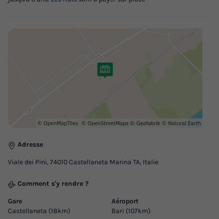
Climatisation
Animaux autorisés *
Lave-vaisselle
Réfrigérateur
Salon de jardin
+ 2
APPARTEMENT 6 personnes - TRILOCALE STANDARD (with
private terrace)
du
30/08/2026
au
06/09/2026
Modifier les dates
Meilleur prix pour 7 nuits
1 050 €
Voir les logements
Adresse
Viale dei Pini, 74010 Castellaneta Marina TA, Italie
Comment s'y rendre ?
Gare
Aéroport
Castellaneta (18km)
Bari (107km)