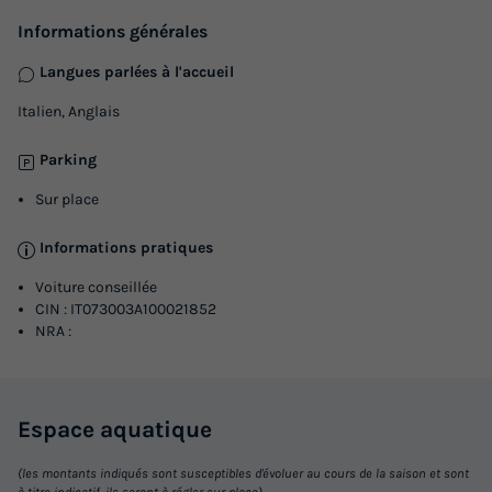
Informations générales
Langues parlées à l'accueil
APPARTEMENT 6 personnes - TRILOCALE
Italien, Anglais
COMFORT (with private terrace)
Surface
Adultes
Chambres
Salle de bain
Parking
55m²
6
2
1
Sur place
Climatisation
Animaux autorisés *
Lave-vaisselle
Informations pratiques
Réfrigérateur
Salon de jardin
+ 2
Voiture conseillée
CIN : IT073003A100021852
NRA :
APPARTEMENT 6 personnes - TRILOCALE COMFORT (with
private terrace)
du
30/08/2026
au
06/09/2026
Modifier les dates
Espace
aquatique
Meilleur prix pour 7 nuits
(les montants indiqués sont susceptibles d'évoluer au cours de la saison et sont
1 200 €