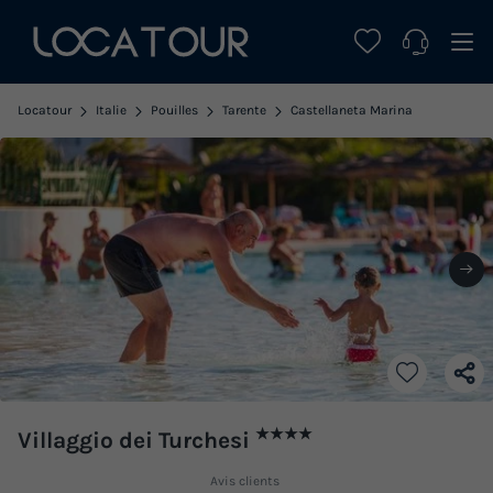
Locatour
Italie
Pouilles
Tarente
Castellaneta Marina
★★★★
Villaggio dei Turchesi
Avis clients