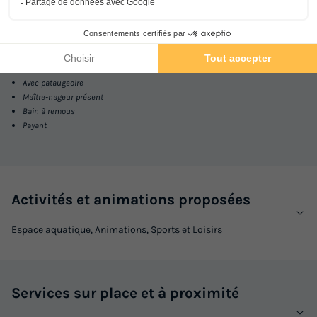
Dans
l'établissement
Piscine extérieure non chauffée
Ouvert toute la saison
Avec pataugeoire
Maître-nageur présent
Bain à remous
Payant
Activités et animations proposées
Espace aquatique, Animations, Sports et Loisirs
Services sur place et à proximité