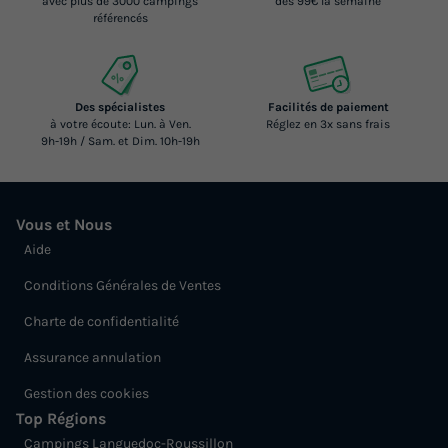
avec plus de 3000 campings
dès 99€ la semaine
référencés
Des spécialistes
Facilités de paiement
à votre écoute: Lun. à Ven.
Réglez en 3x sans frais
9h-19h / Sam. et Dim. 10h-19h
Vous et Nous
Aide
Conditions Générales de Ventes
Charte de confidentialité
Assurance annulation
Gestion des cookies
Top Régions
Campings Languedoc-Roussillon