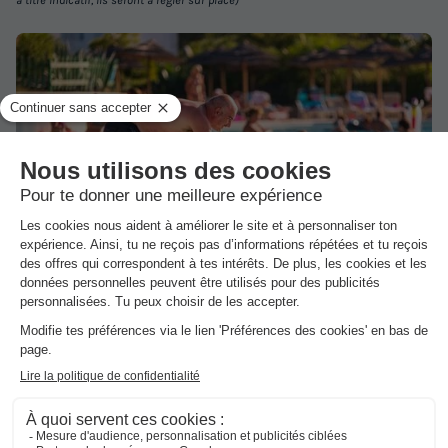
à titre indicatif, ils seront à régler sur place)
Voir les logements
1/4
Le coeur du village est l'immense piscine turquoise entouré de
parasols et de transats. C'est un lieu pour s'amuser au rythme de
la musique en participant à des activités nautiques qui rendront
vos vacances encore plus dynamiques. Plus de 500 heures
d'activités vous tiendront compagnie dans l'eau et au bord de la
piscine. Les activités sont conçues pour chaque tranche d'âge et
varient de la danse, l'aquagym, les jeux d'eau et la relaxation
musculaire.