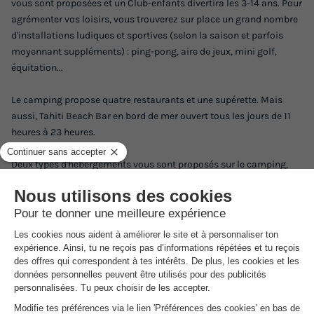
vous sont proposées et un Club-enfants divertira les 3-14 ans. Pour
agrémenter vos loisirs, vous trouverez sur place un grand nombre
d'installations ludiques et sportives (selon la saison et parfois
moyennant suppléments) : ping-pong, aire de jeux, mini golf,
équitation...
Le camping propose quatre restaurants et une supérette. Mais
aussi, Tahiti Beach Bar en bord de mer ouvert tous les jours de 11
heures à 23 heures.
Deux types d'hébergements vous sont proposés sur le camping,
que vous choisissiez un " Golden Suite" ou une "Suite Caravan Plus
Pineta" avec séjour, coin cuisine, salle de douche avec WC et une
terrasse.