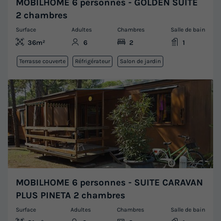
MOBILHOME 6 personnes - GOLDEN SUITE
2 chambres
Surface
Adultes
Chambres
Salle de bain
36m²
6
2
1
Terrasse couverte
Réfrigérateur
Salon de jardin
MOBILHOME 6 personnes - SUITE CARAVAN
PLUS PINETA 2 chambres
Surface
Adultes
Chambres
Salle de bain