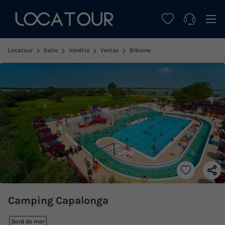
Locatour
Italie
Vénétie
Venise
Bibione
Camping Capalonga
Bord de mer