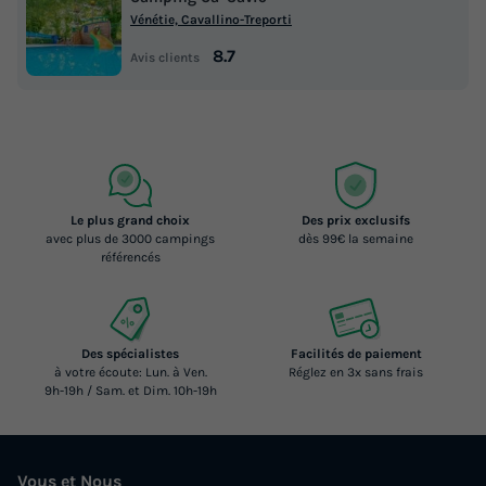
Vénétie, Cavallino-Treporti
8.7
Avis clients
Le plus grand choix
Des prix exclusifs
avec plus de 3000 campings
dès 99€ la semaine
référencés
Des spécialistes
Facilités de paiement
à votre écoute: Lun. à Ven.
Réglez en 3x sans frais
9h-19h / Sam. et Dim. 10h-19h
Vous et Nous