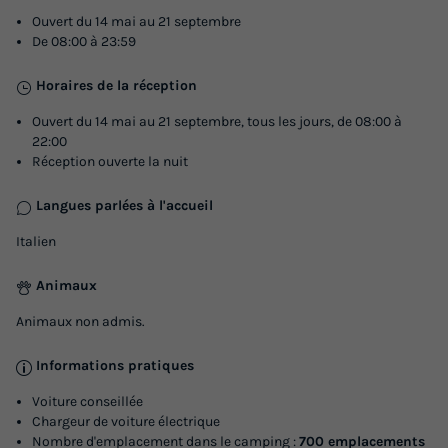
Ouvert du 14 mai au 21 septembre
De 08:00 à 23:59
Horaires de la réception
Ouvert du 14 mai au 21 septembre, tous les jours, de 08:00 à
MOBILHOME 6 personnes - Deluxe
22:00
Réception ouverte la nuit
Surface
Adultes
Chambres
Salle de bain
26m²
6
2
1
Langues parlées à l'accueil
Terrasse semi-couverte
Réfrigérateur
Salon de jardin
Italien
Place de parking
Télévision
Animaux
Animaux non admis.
MOBILHOME 6 personnes - Deluxe
Informations pratiques
du
06/09/2026
au
13/09/2026
Modifier les dates
Voiture conseillée
Meilleur prix pour 7 nuits
Chargeur de voiture électrique
Nombre d'emplacement dans le camping :
700 emplacements