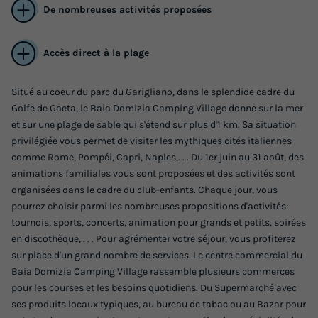
De nombreuses activités proposées
Accès direct à la plage
Situé au coeur du parc du Garigliano, dans le splendide cadre du
Golfe de Gaeta, le Baia Domizia Camping Village donne sur la mer
MOBILHOME 6 personnes - Happy Premium
et sur une plage de sable qui s'étend sur plus d'1 km. Sa situation
privilégiée vous permet de visiter les mythiques cités italiennes
Annulation gratuite
comme Rome, Pompéi, Capri, Naples,. . . Du 1er juin au 31 août, des
Adultes
Chambres
Salle de bain
animations familiales vous sont proposées et des activités sont
6
3
1
organisées dans le cadre du club-enfants. Chaque jour, vous
pourrez choisir parmi les nombreuses propositions d'activités:
Terrasse semi-couverte
Climatisation
Voir le plan 2D
tournois, sports, concerts, animation pour grands et petits, soirées
Barbecue
Chaise longue
Congélateur
+ 2
en discothèque, . . . Pour agrémenter votre séjour, vous profiterez
sur place d'un grand nombre de services. Le centre commercial du
Baia Domizia Camping Village rassemble plusieurs commerces
pour les courses et les besoins quotidiens. Du Supermarché avec
MOBILHOME 6 personnes - Happy Premium
ses produits locaux typiques, au bureau de tabac ou au Bazar pour
du
12/09/2026
au
19/09/2026