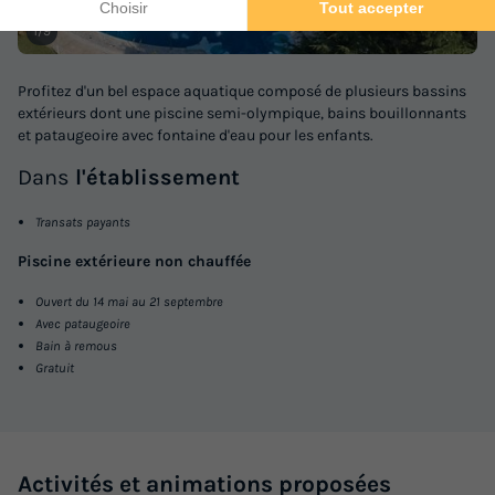
1/9
MOBILHOME 5 personnes - Ischia
du
05/09/2026
au
12/09/2026
Profitez d'un bel espace aquatique composé de plusieurs bassins
Modifier les dates
extérieurs dont une piscine semi-olympique, bains bouillonnants
Meilleur prix pour 7 nuits
et pataugeoire avec fontaine d'eau pour les enfants.
1 008 €
Dans
l'établissement
Voir les logements
Transats payants
Piscine extérieure non chauffée
Ouvert du 14 mai au 21 septembre
Avec pataugeoire
Bain à remous
Gratuit
Activités et animations proposées
MOBILHOME 6 personnes - Comfort