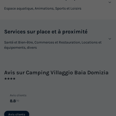
Annulation gratuite
Espace aquatique, Animations, Sports et Loisirs
Surface
Adultes
Enfants
Chambres
Salle de bain
33m²
4
2
3
1
Services sur place et à proximité
Terrasse couverte
Réfrigérateur
Salon de jardin
Place de parking
Télévision
Santé et Bien-être, Commerces et Restauration, Locations et
équipements, divers
MOBILHOME 6 personnes - Comfort
du
12/09/2026
au
19/09/2026
Avis sur Camping Villaggio Baia Domizia
Modifier les dates
★★★★
Meilleur prix pour 7 nuits
1 092 €
Avis clients
8.8
Voir les logements
/10
Avis clients