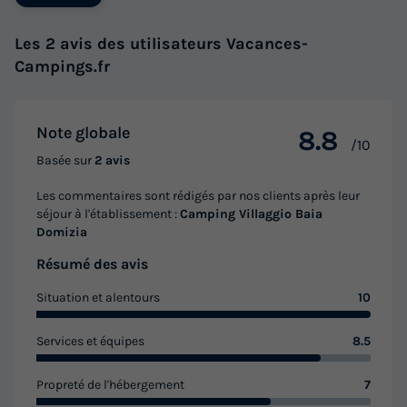
Les 2 avis des utilisateurs Vacances-
Campings.fr
Note globale
8.8
/10
Basée sur
2 avis
BUNGALOW 6 personnes - Bungalow
Les commentaires sont rédigés par nos clients après leur
Annulation gratuite
séjour à l'établissement :
Camping Villaggio Baia
Surface
Adultes
Chambres
Salle de bain
Domizia
34m²
6
2
1
Résumé des avis
Terrasse couverte
Réfrigérateur
Salon de jardin
Situation et alentours
10
Place de parking
Télévision
Services et équipes
8.5
BUNGALOW 6 personnes - Bungalow
Propreté de l'hébergement
7
du
09/09/2026
au
16/09/2026