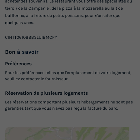
acheter des souvenirs. Le restaurant vous offre des spécialités du
Modifier les dates
terroir de la Campanie : de la pizza à la mozzarella au lait de
Meilleur prix pour 7 nuits
bufflonne, à la friture de petits poissons, pour n'en citer que
quelques unes.
490 €
-28%
350 €
d'économie
CIN IT061088B3LUIBMCPY
Prix de comparaison
Voir les logements
Bon
à savoir
Préférences
Pour les préférences telles que l'emplacement de votre logement,
veuillez contacter le fournisseur.
Réservation de plusieurs logements
Les réservations comportant plusieurs hébergements ne sont pas
garanties tant que vous n'avez pas reçu la facture du parc.
MOBILHOME 5 personnes - Escale
Annulation gratuite