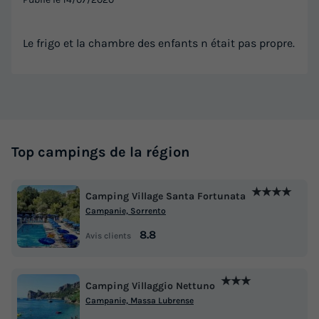
34m²
6
3
2
Terrasse couverte
Réfrigérateur
Salon de jardin
Le frigo et la chambre des enfants n était pas propre.
Place de parking
Télévision
MOBILHOME 6 personnes - Capri
du
09/09/2026
au
16/09/2026
Top campings de la région
Modifier les dates
Meilleur prix pour 7 nuits
★★★★
1 232 €
Camping Village Santa Fortunata
Campanie, Sorrento
Voir les logements
8.8
Avis clients
★★★
Camping Villaggio Nettuno
Campanie, Massa Lubrense