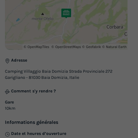
Surface
Adultes
Chambres
Salle de bain
22m²
5
2
1
Terrasse semi-couverte
Réfrigérateur
Salon de jardin
Place de parking
MOBILHOME 5 personnes - Escale
Adresse
du
12/09/2026
au
19/09/2026
Camping Villaggio Baia Domizia Strada Provinciale 272
Modifier les dates
Garigliano - 81030 Baia Domizia, Italie
Meilleur prix pour 7 nuits
Comment s'y rendre ?
798 €
Gare
Voir les logements
10km
Informations générales
Date et heures d’ouverture