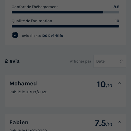
Modifier les dates
Confort de l'hébergement
8.5
Meilleur prix pour 7 nuits
Qualité de l'animation
10
1 162 €
Avis clients
100% vérifiés
Voir les logements
2 avis
Afficher par
Date
10
Mohamed
/10
Publié le
01/08/2025
MOBILHOME 6 personnes - Capri
Annulation gratuite
7.5
Fabien
/10
Surface
Adultes
Chambres
Salle de bain
Publié le
14/07/2020