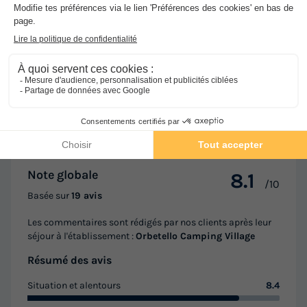
Avis clients
8.1
/10
Avis clients
Les 19 avis des utilisateurs Vacances-
Campings.fr
Note globale
8.1
/10
Basée sur
19 avis
Les commentaires sont rédigés par nos clients après leur
séjour à l'établissement :
Orbetello Camping Village
Résumé des avis
Situation et alentours
8.4