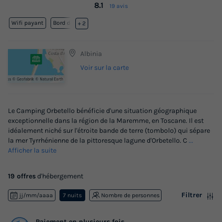
8.1
19 avis
Wifi payant
Bord de mer
+ 2
Albinia
Voir sur la carte
Le Camping Orbetello bénéficie d'une situation géographique
exceptionnelle dans la région de la Maremme, en Toscane. Il est
idéalement niché sur l'étroite bande de terre (tombolo) qui sépare
la mer Tyrrhénienne de la pittoresque lagune d'Orbetello. C
...
Afficher la suite
19 offres
d'hébergement
Filtrer
jj/mm/aaaa
7 nuits
Nombre de personnes
Paiement en plusieurs fois