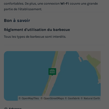
34m²
4
2
2
confortables. De plus, une connexion
Wi-Fi
couvre une grande
partie de l'établissement.
Terrasse couverte
Cafetière
Réfrigérateur
Salon de jardin
Micro-ondes
Bon
à savoir
Règlement d'utilisation du barbecue
Tous les types de barbecue sont interdits.
MOBILHOME 4 personnes - Lodge Deluxe
du
14/09/2026
au
21/09/2026
Modifier les dates
Meilleur prix pour 7 nuits
708,50 €
Voir les logements
Adresse