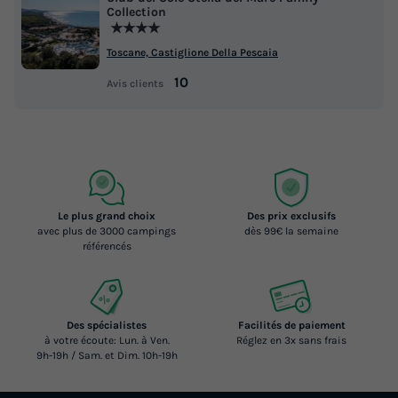
Collection
★★★★
Toscane, Castiglione Della Pescaia
10
Avis clients
Le plus grand choix
Des prix exclusifs
avec plus de 3000 campings
dès 99€ la semaine
référencés
Des spécialistes
Facilités de paiement
à votre écoute: Lun. à Ven.
Réglez en 3x sans frais
9h-19h / Sam. et Dim. 10h-19h