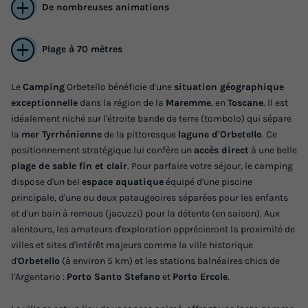
De nombreuses animations
Plage à 70 mètres
Le
Camping
Orbetello bénéficie d'une
situation géographique
exceptionnelle
dans la région de la
Maremme
, en
Toscane
. Il est
MOBILHOME 4 personnes - Lodge Superior
idéalement niché sur l'étroite bande de terre (tombolo) qui sépare
Plus
la
mer Tyrrhénienne
de la pittoresque
lagune d'Orbetello
. Ce
Annulation gratuite
positionnement stratégique lui confère un
accès direct
à une belle
plage de sable fin et clair
. Pour parfaire votre séjour, le camping
Surface
Adultes
Chambres
Salle de bain
dispose d'un bel
espace aquatique
équipé d'une piscine
30m²
4
2
2
principale, d'une ou deux pataugeoires séparées pour les enfants
Terrasse couverte
Cafetière
Réfrigérateur
Salon de jardin
et d'un bain à remous (jacuzzi) pour la détente (en saison). Aux
alentours, les amateurs d'exploration apprécieront la proximité de
Micro-ondes
villes et sites d'intérêt majeurs comme la ville historique
d'
Orbetello
(à environ 5 km) et les stations balnéaires chics de
l'Argentario :
Porto Santo Stefano
et
Porto Ercole
.
MOBILHOME 4 personnes - Lodge Superior Plus
du
13/09/2026
au
20/09/2026