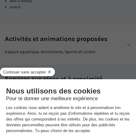
Bain à remous
Gratuit
Activités et animations proposées
Espace aquatique, Animations, Sports et Loisirs
Services sur place et à proximité
Santé et Bien-être, Commerces et Restauration, Locations et
équipements, divers
Avis sur Orbetello Camping Village
★★★