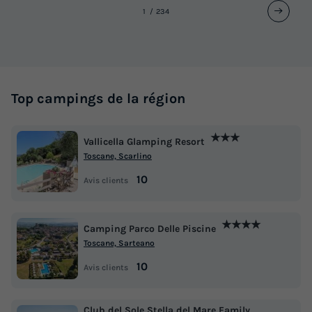
1
2
3
4
Top campings de la région
★★★
Vallicella Glamping Resort
Toscane, Scarlino
10
Avis clients
★★★★
Camping Parco Delle Piscine
Toscane, Sarteano
10
Avis clients
Club del Sole Stella del Mare Family