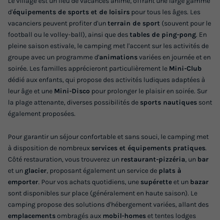
Le village est un lieu de vacances animé, offrant une large gamme
Modifier les dates
d'
équipements de sports et de loisirs
pour tous les âges. Les
Meilleur prix pour 7 nuits
vacanciers peuvent profiter d'un
terrain de sport
(souvent pour le
football ou le volley-ball), ainsi que des
tables de ping-pong
. En
690 €
pleine saison estivale, le camping met l'accent sur les activités de
groupe avec un programme d'
animations
variées en journée et en
Voir les logements
soirée. Les familles apprécieront particulièrement le
Mini-Club
dédié aux enfants, qui propose des activités ludiques adaptées à
leur âge et une
Mini-Disco
pour prolonger le plaisir en soirée. Sur
la plage attenante, diverses possibilités de
sports nautiques
sont
également proposées.
Pour garantir un séjour confortable et sans souci, le camping met
à disposition de nombreux
services et équipements pratiques
.
Côté restauration, vous trouverez un
restaurant-pizzéria
, un
bar
et un
glacier
, proposant également un service de
plats à
MOBILHOME 4 personnes - Lodge Deluxe
emporter
. Pour vos achats quotidiens, une
supérette
et un
bazar
sont disponibles sur place (généralement en haute saison). Le
Annulation gratuite
camping propose des solutions d'hébergement variées, allant des
Surface
Adultes
Chambres
Salle de bain
emplacements
ombragés aux
mobil-homes
et tentes lodges