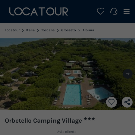
Locatour
Italie
Toscane
Grosseto
Albinia
★★★
Orbetello Camping Village
Avis clients