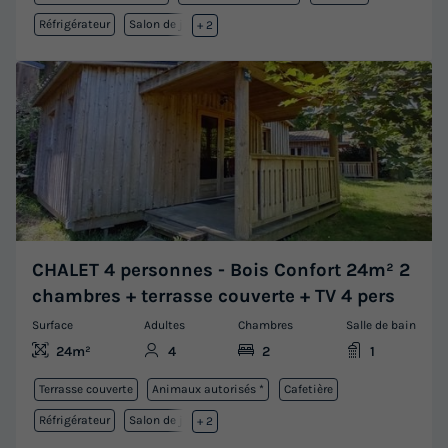
Réfrigérateur
Salon de jardin
+ 2
CHALET 4 personnes - Bois Confort 24m² 2
chambres + terrasse couverte + TV 4 pers
Surface
Adultes
Chambres
Salle de bain
24m²
4
2
1
Terrasse couverte
Animaux autorisés *
Cafetière
Réfrigérateur
Salon de jardin
+ 2