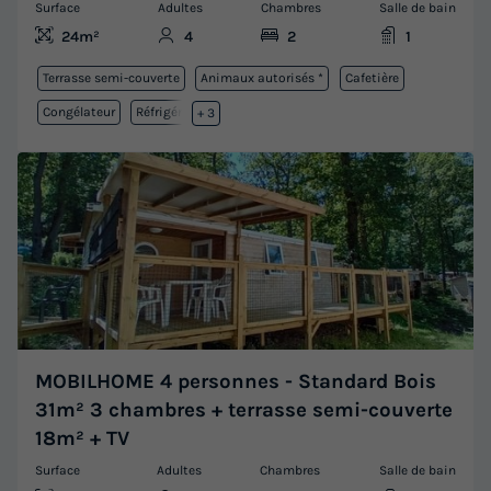
Surface
Adultes
Chambres
Salle de bain
24m²
4
2
1
Terrasse semi-couverte
Animaux autorisés *
Cafetière
Congélateur
Réfrigérateur
+ 3
MOBILHOME 4 personnes - Standard Bois
31m² 3 chambres + terrasse semi-couverte
18m² + TV
Surface
Adultes
Chambres
Salle de bain