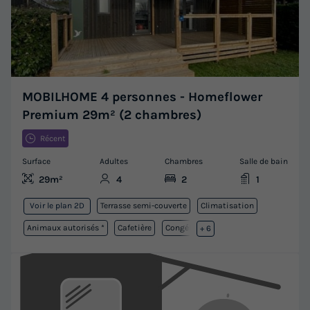
MOBILHOME 4 personnes - Homeflower
Premium 29m² (2 chambres)
Récent
Surface
Adultes
Chambres
Salle de bain
29m²
4
2
1
Terrasse semi-couverte
Climatisation
Voir le plan 2D
Animaux autorisés *
Cafetière
Congélateur
+ 6