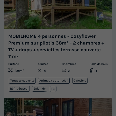
MOBILHOME 4 personnes - Cosyflower
Premium sur pilotis 38m² - 2 chambres +
TV + draps + serviettes terrasse couverte
11m²
Surface
Adultes
Chambres
Salle de bain
38m²
4
2
1
Terrasse couverte
Animaux autorisés *
Cafetière
Réfrigérateur
Salon de jardin
+ 2