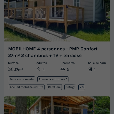
MOBILHOME 4 personnes - PMR Confort
27m² 2 chambres + TV + terrasse
Surface
Adultes
Chambres
Salle de bain
27m²
4
2
1
Terrasse couverte
Animaux autorisés *
Accueil mobilité réduite
Cafetière
Réfrigérateur
+ 3