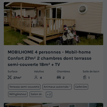
MOBILHOME 4 personnes - Mobil-home
Confort 27m² 2 chambres dont terrasse
semi-couverte 18m² + TV
Surface
Adultes
Chambres
Salle de bain
27m²
4
2
1
Terrasse semi-couverte
Animaux autorisés *
Cafetière
Réfrigérateur
Salon de jardin
+ 2