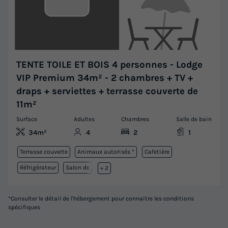
TENTE TOILE ET BOIS 4 personnes - Lodge
VIP Premium 34m² - 2 chambres + TV +
draps + serviettes + terrasse couverte de
11m²
Surface
Adultes
Chambres
Salle de bain
34m²
4
2
1
Terrasse couverte
Animaux autorisés *
Cafetière
Réfrigérateur
Salon de jardin
+ 2
*Consulter le détail de l'hébergement pour connaitre les conditions
spécifiques