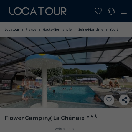
Locatour
France
Haute-Normandie
Seine-Maritime
Yport
★★★
Flower Camping La Chênaie
Avis clients