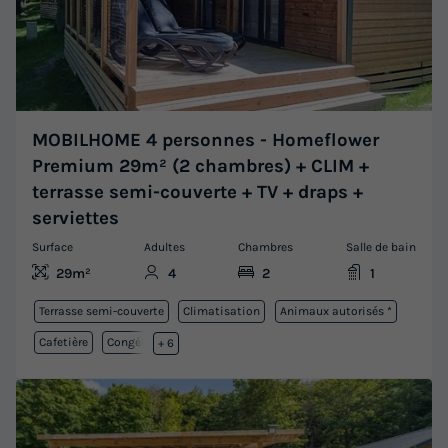
MOBILHOME 4 personnes - Homeflower
Premium 29m² (2 chambres) + CLIM +
terrasse semi-couverte + TV + draps +
serviettes
Surface
Adultes
Chambres
Salle de bain
29m²
4
2
1
Terrasse semi-couverte
Climatisation
Animaux autorisés *
Cafetière
Congélateur
+ 6