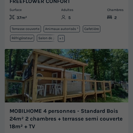
FREEFLOWER CONFORT
Surface
Adultes
Chambres
37m²
5
2
Terrasse couverte
Animaux autorisés *
Cafetière
Réfrigérateur
Salon de jardin
+ 1
MOBILHOME 4 personnes - Standard Bois
24m² 2 chambres + terrasse semi couverte
18m² + TV