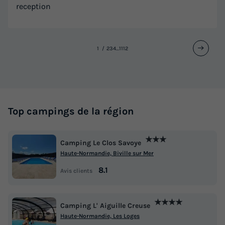
reception
1
2
3
4
...
11
12
Top campings de la région
★★★
Camping Le Clos Savoye
Haute-Normandie, Biville sur Mer
8.1
Avis clients
★★★★
Camping L' Aiguille Creuse
Haute-Normandie, Les Loges