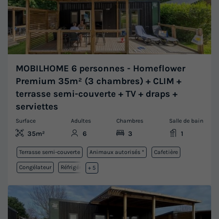
MOBILHOME 6 personnes - Homeflower
Premium 35m² (3 chambres) + CLIM +
terrasse semi-couverte + TV + draps +
serviettes
Surface
Adultes
Chambres
Salle de bain
35m²
6
3
1
Terrasse semi-couverte
Animaux autorisés *
Cafetière
Congélateur
Réfrigérateur
+ 5