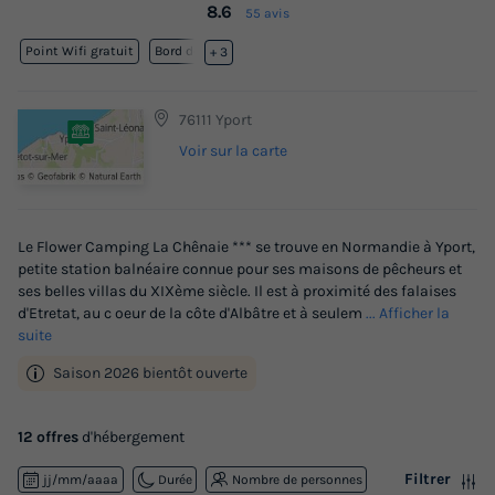
8.6
55 avis
Point Wifi gratuit
Bord de mer
+ 3
76111 Yport
Voir sur la carte
Le Flower Camping La Chênaie *** se trouve en Normandie à Yport,
petite station balnéaire connue pour ses maisons de pêcheurs et
ses belles villas du XIXème siècle. Il est à proximité des falaises
d'Etretat, au c oeur de la côte d'Albâtre et à seulem
... Afficher la
suite
Saison 2026 bientôt ouverte
12 offres
d'hébergement
Filtrer
jj/mm/aaaa
Durée
Nombre de personnes