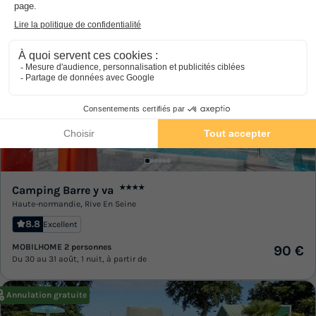
Camping Barre y va
★★★★
Haute-normandie
,
Rive En Seine
8.8
Excellent
MOBILHOME 2 personnes
90 €
Du 30 au 31 août, 1 nuit, à partir de
Annulation gratuite