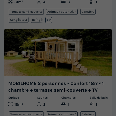
31m²
4
3
1
Terrasse semi-couverte
Animaux autorisés *
Cafetière
Congélateur
Réfrigérateur
+ 2
MOBILHOME 2 personnes - Confort 18m² 1
chambre + terrasse semi-couverte + TV
Surface
Adultes
Chambres
Salle de bain
18m²
2
1
1
Terrasse semi-couverte
Animaux autorisés *
Cafetière