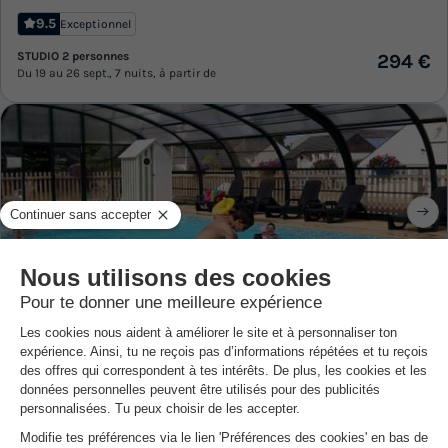
9.5
Exceptionnel
STUDIO 2 personnes
294 €
Du 19 au 26 sept., 7 nuits, à partir de
Camping L' Aiguille Creuse
★★★★
Haute-normandie
,
Les Loges
9.4
Exceptionnel
MOBILHOME 4 personnes
192 €
Du 30 août au 1 sept., 2 nuits, à partir de