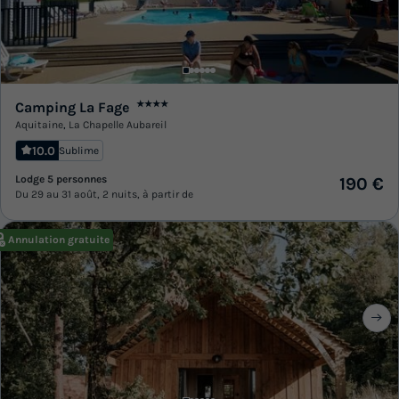
Camping La Fage
★★★★
Aquitaine
,
La Chapelle Aubareil
10.0
Sublime
Lodge 5 personnes
190 €
Du 29 au 31 août, 2 nuits, à partir de
Annulation gratuite