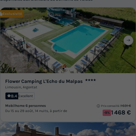
Exclusivité
Flower Camping L'Echo du Malpas
★★★★
Limousin
,
Argentat
8.4
Excellent
Mobilhome 6 personnes
1 631 €
Prix conseillé :
Du 15 au 29 août, 14 nuits, à partir de
1 468 €
-9%