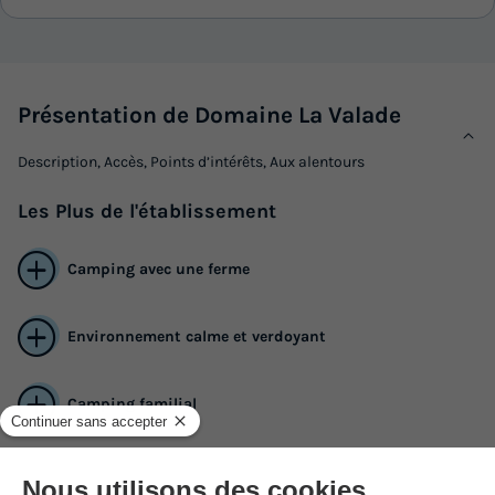
Présentation de Domaine La Valade
Description, Accès, Points d’intérêts, Aux alentours
Les
Plus
de l'établissement
Camping avec une ferme
Environnement calme et verdoyant
Camping familial
Le Camping Domaine La Valade d'une superficie de 11 ha est situé
La Valade à Vigeois (19410) en Corrèze dans la région Limousin.