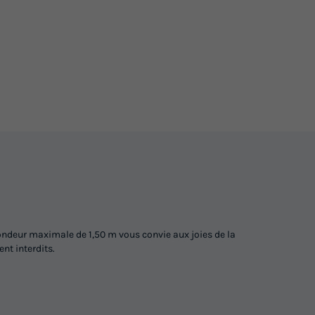
Voir les logements
Mobilhome 6 personnes - GRAND
D LARGE
LARGE OUEST, avec sanitaires
du
03/09/2026
au
10/09/2026
Modifier les dates
Meilleur prix pour 7 nuits
e
249 €
Voir les logements
Mobilhome 4 personnes - OPHEA - 2
- 2
ondeur maximale de 1,50 m vous convie aux joies de la
chambres
nt interdits.
du
28/08/2026
au
04/09/2026
Modifier les dates
Meilleur prix pour 7 nuits
e