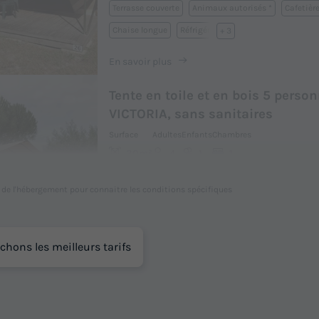
Terrasse couverte
Animaux autorisés *
Cafetièr
Chaise longue
Réfrigérateur
+ 3
En savoir plus
Tente en toile et en bois 5 person
VICTORIA, sans sanitaires
Surface
Adultes
Enfants
Chambres
30m²
4
1
1
Terrasse couverte
Animaux autorisés *
Cafetièr
l de l'hébergement pour connaitre les conditions spécifiques
Congélateur
Réfrigérateur
+ 3
En savoir plus
chons les meilleurs tarifs
Mobilhome 4 personnes - NIAGA
chambres
Surface
Adultes
Chambres
Salle de bain