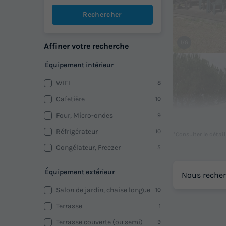
Rechercher
1/6
Affiner votre recherche
Équipement intérieur
WIFI
8
Cafetière
10
Four, Micro-ondes
9
Réfrigérateur
10
*Consulter le détai
Congélateur, Freezer
5
1/13
Équipement extérieur
Nous recher
Salon de jardin, chaise longue
10
Terrasse
1
Terrasse couverte (ou semi)
9