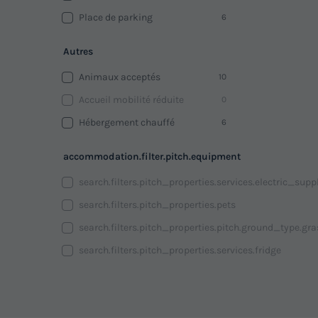
Place de parking
6
Autres
Animaux acceptés
10
Accueil mobilité réduite
0
Hébergement chauffé
6
accommodation.filter.pitch.equipment
search.filters.pitch_properties.services.electric_supp
search.filters.pitch_properties.pets
search.filters.pitch_properties.pitch.ground_type.gra
search.filters.pitch_properties.services.fridge