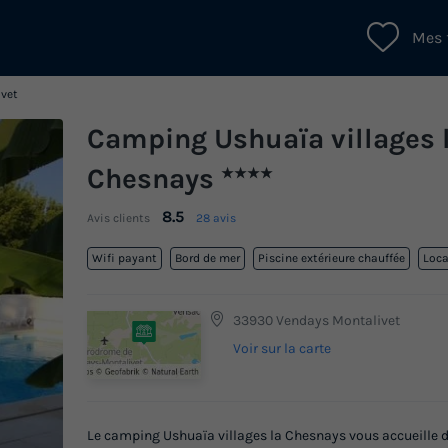
Mes 
vet
Camping Ushuaïa villages 
Chesnays
★★★★
8.5
Avis clients
28 avis
Wifi payant
Bord de mer
Piscine extérieure chauffée
Loca
33930 Vendays Montalivet
Voir sur la carte
Le camping Ushuaïa villages la Chesnays vous accueille d