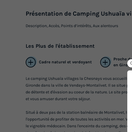
Présentation de Camping Ushuaïa vi
Description, Accès, Points d’intérêts, Aux alentours
Les
Plus
de l'établissement
Proche d
Cadre naturel et verdoyant
en Giron
Le camping Ushuaïa villages la Chesnays vous accueille d
Gironde dans la ville de Vendays-Montalivet. Il se situe p
de détente et d'évasion au coeur de la nature. Le site pro
et vous amuser durant votre séjour.
Situé à deux pas de la station balnéaire de Montalivet, l
l'opportunité de profiter de toutes les activités en mer. Vo
le vignoble médocain. Dans l'enceinte du camping, des éq