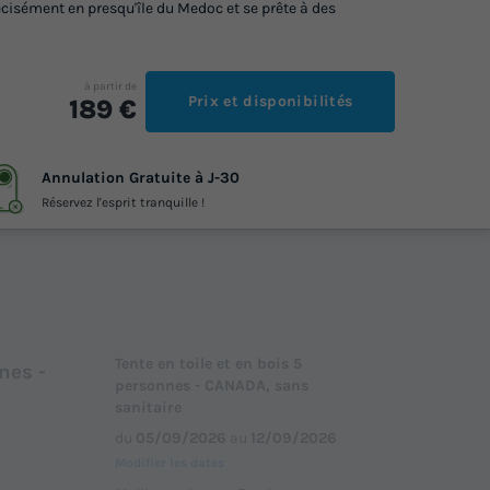
récisément en presqu'île du Medoc et se prête à des
à partir de
Prix et disponibilités
189 €
Annulation Gratuite à J-30
Réservez l'esprit tranquille !
Tente en toile et en bois 5
nes -
personnes - CANADA, sans
sanitaire
du
05/09/2026
au
12/09/2026
Modifier les dates