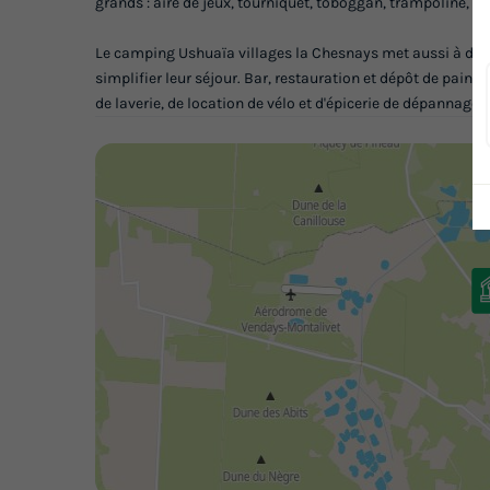
grands : aire de jeux, tourniquet, toboggan, trampoline, etc
Le camping Ushuaïa villages la Chesnays met aussi à dispo
simplifier leur séjour. Bar, restauration et dépôt de pain s
de laverie, de location de vélo et d'épicerie de dépannage