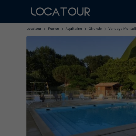
Locatour
France
Aquitaine
Gironde
Vendays Montali