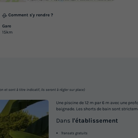
Congélateur
Réfrigérateur
+ 2
En savoir plus
Comment s'y rendre ?
Mobilhome 6 personnes - GRAN
Gare
15km
OUEST, avec sanitaires
Surface
Adultes
Chambres
Salle de bain
35m²
6
3
1
Terrasse couverte
Animaux autorisés *
Cafetièr
Réfrigérateur
Salon de jardin
+ 3
En savoir plus
et sont à titre indicatif, ils seront à régler sur place)
Mobilhome 4 personnes - OPHEA 
Une piscine de 12 m par 6 m avec une prof
chambres
baignade. Les shorts de bain sont stricteme
Adultes
Chambres
Salle de bain
Dans
l'établissement
4
2
1
Transats gratuits
Terrasse couverte
Animaux autorisés *
Cafetièr