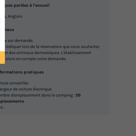
Mobilhome 6 personnes - SYMPA,
ngues parlées à l'accueil
 avec
avec sanitaires
ais, Anglais
du
01/09/2026
au
08/09/2026
Modifier les dates
nimaux
Meilleur prix pour 7 nuits
aux sur demande.
lez indiquer lors de la réservation que vous souhaitez
239 €
ner des animaux domestiques. L'établissement
ra alors en compte votre demande.
Voir les logements
nformations pratiques
Mobilhome 6 personnes - CABANE
E DU
iture conseillée
DU PECHEUR - 3 chambres
argeur de voiture électrique
du
31/08/2026
au
07/09/2026
mbre d'emplacement dans le camping :
59
Modifier les dates
placements
A :
Meilleur prix pour 7 nuits
239 €
etière