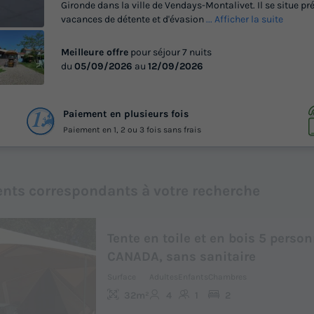
Gironde dans la ville de Vendays-Montalivet. Il se situe p
vacances de détente et d'évasion
... Afficher la suite
Meilleure offre
pour séjour 7 nuits
du
05/09/2026
au
12/09/2026
 44
Paiement en plusieurs fois
otos
Paiement en 1, 2 ou 3 fois sans frais
nts correspondants à votre recherche
Tente en toile et en bois 5 person
CANADA, sans sanitaire
Surface
Adultes
Enfants
Chambres
32m²
4
1
2