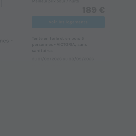
Meilleur prix pour 7 nuits
e
189 €
Voir les logements
Tente en toile et en bois 5
nes -
personnes - VICTORIA, sans
sanitaires
du
01/09/2026
au
08/09/2026
Modifier les dates
Meilleur prix pour 7 nuits
e
199 €
Voir les logements
Mobilhome 4 personnes - NIAGARA
RA 2
2 chambres
du
01/09/2026
au
08/09/2026
Modifier les dates