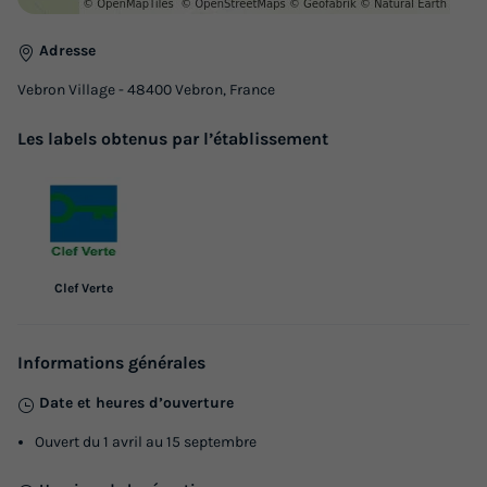
495 €
Adresse
Voir les logements
Vebron Village - 48400 Vebron, France
Les labels obtenus par l’établissement
Clef Verte
CHALET 5 personnes - Ciris
Informations générales
Surface
Adultes
Chambres
Salle de bain
37m²
5
2
1
Date et heures d’ouverture
Terrasse couverte
Cafetière
Réfrigérateur
Voir le plan 2D
Ouvert du 1 avril au 15 septembre
Salon de jardin
Micro-ondes