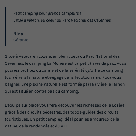
TENTE 4 personnes - Confort
Petit camping pour grands campeurs !
Adultes
Chambres
Situé à Vébron, au coeur du Parc National des Cévennes.
4
2
Nina
Réfrigérateur
Salon de jardin
Gérante
Situé à Vebron en Lozère, en plein coeur du Parc National des
TENTE 4 personnes - Confort
Cévennes, le camping La Molière est un petit havre de paix. Vous
du
02/09/2026
au
09/09/2026
pourrez profitez du calme et de la sérénité qu'offre ce camping
Modifier les dates
tourné vers la nature et engagé dans l'écotourisme. Pour vous
baigner, une piscine naturelle est formée par la rivière le Tarnon
Meilleur prix pour 7 nuits
qui est situé en contre bas du camping.
260 €
L'équipe sur place vous fera découvrir les richesses de la Lozère
Voir les logements
grâce à des circuits pédestres, des topos-guides des circuits
touristiques. Un petit camping idéal pour les amoureux de la
nature, de la randonnée et du VTT.