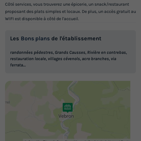
Côté services, vous trouverez une épicerie, un snack/restaurant
proposant des plats simples et locaux. De plus, un accès gratuit au
WIFI est disponible à côté de l'accueil.
Les
Bons plans
de l'établissement
CHALET 5 personnes - Ballario
randonnées pédestres, Grands Causses, Rivière en contrebas,
Surface
Adultes
Enfants
Chambres
Salle de bain
restauration locale, villages cévenols, acro branches, via
ferrata...
39m²
2
3
2
1
Terrasse couverte
Animaux autorisés *
Cafetière
Congélateur
Réfrigérateur
+ 2
CHALET 5 personnes - Ballario
du
04/09/2026
au
11/09/2026
Modifier les dates
Meilleur prix pour 7 nuits