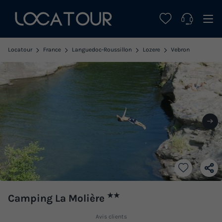
Locatour
France
Languedoc-Roussillon
Lozere
Vebron
★★
Camping La Molière
Avis clients