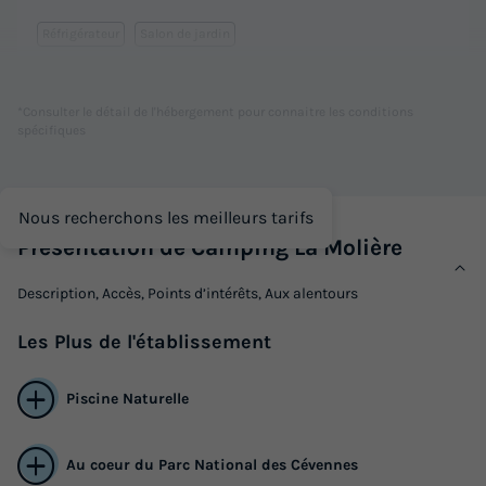
Réfrigérateur
Salon de jardin
*Consulter le détail de l'hébergement pour connaitre les conditions
TENTE 3 personnes - Tente
du
01/09/2026
au
08/09/2026
spécifiques
Modifier les dates
Meilleur prix pour 7 nuits
220 €
Nous recherchons les meilleurs tarifs
Présentation de Camping La Molière
Voir les logements
Description, Accès, Points d’intérêts, Aux alentours
Les
Plus
de l'établissement
Piscine Naturelle
Au coeur du Parc National des Cévennes