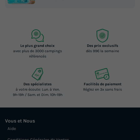
Le plus grand choix
Des prix exclusifs
avec plus de 3000 campings
dès 99€ la semaine
référencés
Des spécialistes
Facilités de paiement
à votre écoute: Lun. à Ven.
Réglez en 3x sans frais
9h-19h / Sam. et Dim. 10h-19h
Vous et Nous
Aide
Conditions Générales de Ventes