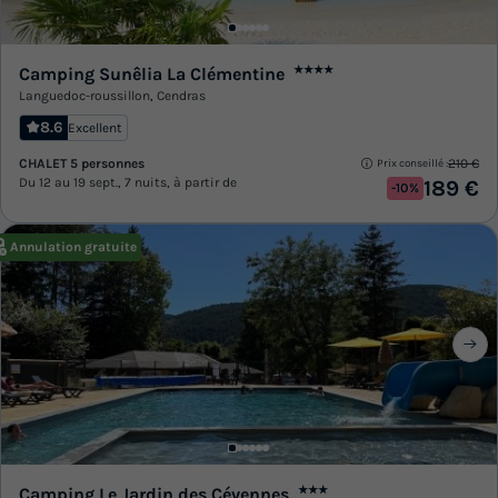
Camping Sunêlia La Clémentine
★★★★
Languedoc-roussillon
,
Cendras
8.6
Excellent
CHALET 5 personnes
210 €
Prix conseillé :
Du 12 au 19 sept., 7 nuits, à partir de
189 €
-10%
Annulation gratuite
Camping Le Jardin des Cévennes
★★★