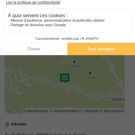
randonnée et des vélos à louer se trouvent aux abords du camping.
Envie de vous dépenser ? Un terrain multisport et un terrain de
tennis sont présents non loin de la structure. Autre avantage de ce
lieu : en dehors du domaine, vous pourrez pratiquer du canoë-
kayak et de la pêche. Basé dans la ville de Valleraugue, le Camping
Le Mouretou espère rendre votre séjour mémorable.
Adresse
Av. de l'Aigoual - 30570 Valleraugue, France