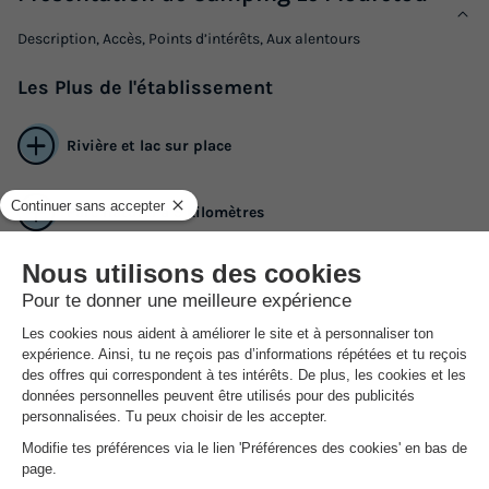
Description, Accès, Points d’intérêts, Aux alentours
Les
Plus
de l'établissement
Rivière et lac sur place
Parc naturel à 5 kilomètres
Diverses activités et loisirs pour toute la famille
Vous êtes à la recherche du camping idéal pour passer des congés
en famille ou entre amis ? Pourquoi ne pas effectuer une
réservation au Camping Le Mouretou situé dans la commune de
Valleraugue dans le Gard ? Laissez-vous séduire par le Languedoc-
Roussillon et ses merveilles ! En optant pour ce camping, vous
accédez à beaucoup d'avantages liés à son emplacement. Parfaits
pour des balades entre amis ou en famille, des chemins de