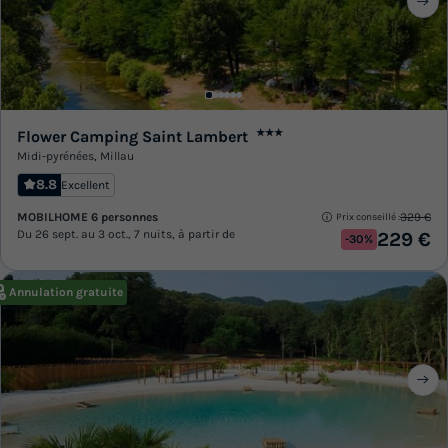
Flower Camping Saint Lambert
★★★
Midi-pyrénées
,
Millau
8.8
Excellent
MOBILHOME 6 personnes
329 €
Prix conseillé :
Du 26 sept. au 3 oct., 7 nuits, à partir de
229 €
-30%
Annulation gratuite