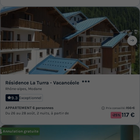
Résidence La Turra - Vacancéole
★★★
Rhône-alpes
,
Modane
9.3
Exceptionnel
APPARTEMENT 6 personnes
156 €
Prix conseillé :
Du 26 au 28 août, 2 nuits, à partir de
117 €
-25%
Annulation gratuite