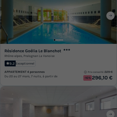
Résidence Goélia Le Blanchot
★★★
Rhône-alpes
,
Pralognan La Vanoise
9.2
Exceptionnel
APPARTEMENT 4 personnes
329 €
Prix conseillé :
Du 20 au 27 mars, 7 nuits, à partir de
296,10 €
-10%