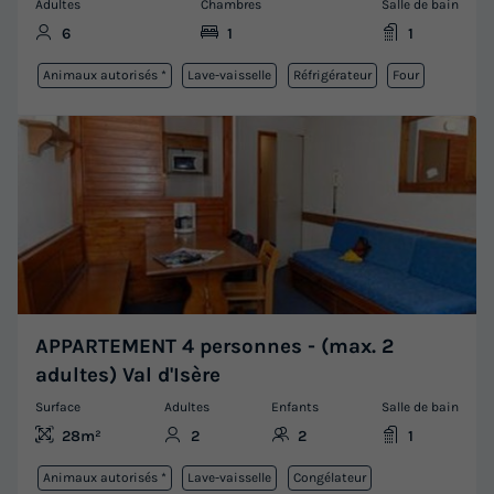
Adultes
Chambres
Salle de bain
6
1
1
Animaux autorisés *
Lave-vaisselle
Réfrigérateur
Four
APPARTEMENT 4 personnes - (max. 2
adultes) Val d'Isère
Surface
Adultes
Enfants
Salle de bain
28m²
2
2
1
Animaux autorisés *
Lave-vaisselle
Congélateur