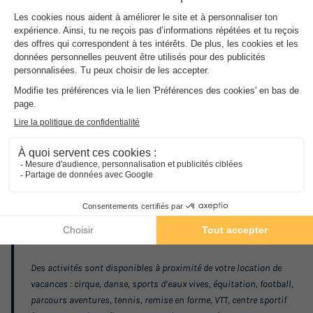
Les
Plus
de l'établissement
Proche des commerces
Station Famille Plus
Des activités sont disponibles à proximité
Les Résidences Les Jardins de Val et Les Verdets, grands chalets à
l’architecture élégante, sont situées à 200 et 500 m des
commerces de Val d’Isère. Vous profitez ainsi au mieux du
charme de la station de Savoie, village savoyard sculpté dans la
pierre et le bois qui mêle habilement tradition et modernité.
Des activités sont disponibles à proximité de votre location de
vacances : cirque, danse, sports d’eaux vives, équitation, football,
parcours aventures, tennis, remise en forme, VTT, centre sportif