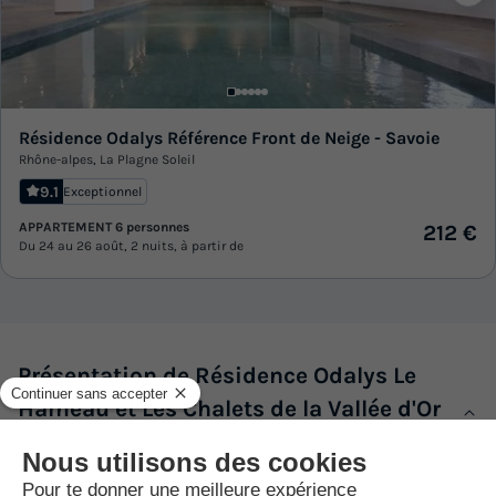
Résidence Odalys Référence Front de Neige - Savoie
Rhône-alpes
,
La Plagne Soleil
9.1
Exceptionnel
APPARTEMENT 6 personnes
212 €
Du 24 au 26 août, 2 nuits, à partir de
Présentation de Résidence Odalys Le
Hameau et Les Chalets de la Vallée d'Or
Description, Accès, Points d’intérêts, Aux alentours