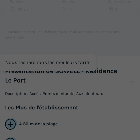
Surface
Adultes
Salle de bain
25m²
4
1
Accès wifi
Animaux autorisés *
Lit bébé
Cafetière
Lave-vaisselle
+ 3
*Consulter le détail de l'hébergement pour connaitre les conditions
spécifiques
STUDIO 4 personnes
du
11/01/2027
au
18/01/2027
Nous recherchons les meilleurs tarifs
Modifier les dates
Présentation de SOWELL - Résidence
Meilleur prix pour 7 nuits
Le Port
545 €
Description, Accès, Points d’intérêts, Aux alentours
Voir les logements
Les
Plus
de l'établissement
A 50 m de la plage