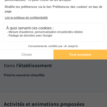
Nombre d'hébergement dans le camping :
12 hébergements
NRA :
Espace
aquatique
(les montants indiqués sont susceptibles d'évoluer au cours de la saison et sont
à titre indicatif, ils seront à régler sur place)
APPARTEMENT 4 personnes - Appartement
Le site ne dispose pas de piscine, mais vous pourrez profiter de la
2 pièces 4 pers (Séjour + Petit-déjeuner)
piscine de l'hôtel Le Beach, situé à côté de la résidence.
Annulation gratuite
Dans
l'établissement
Surface
Adultes
Chambres
Salle de bain
32m²
4
1
1
Piscine couverte chauffée
Terrasse couverte
Accès wifi
Animaux autorisés *
Lit bébé
Cafetière
+ 4
Activités et animations proposées