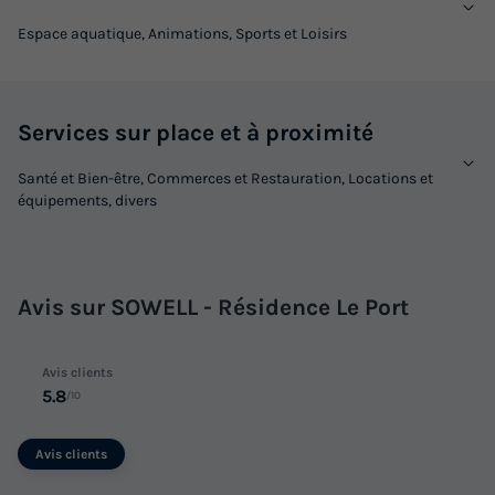
APPARTEMENT 4 personnes - Appartement 2 pièces 4 pers
(Séjour + Petit-déjeuner)
Espace aquatique, Animations, Sports et Loisirs
du
04/11/2026
au
11/11/2026
Modifier les dates
Meilleur prix pour 7 nuits
Services sur place et à proximité
1 038 €
Santé et Bien-être, Commerces et Restauration, Locations et
équipements, divers
Voir les logements
Avis sur SOWELL - Résidence Le Port
Avis clients
5.8
/10
Avis clients
APPARTEMENT 6 personnes