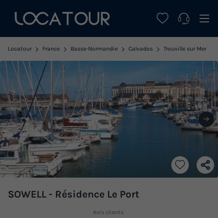
Locatour
France
Basse-Normandie
Calvados
Trouville sur Mer
SOWELL - Résidence Le Port
Avis clients