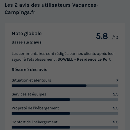
Annulation gratuite
Les 2 avis des utilisateurs Vacances-
Campings.fr
Surface
Adultes
Chambres
Salle de bain
44m²
6
1
2
Accès wifi
Animaux autorisés *
Lit bébé
Cafetière
Note globale
5.8
/10
Lave-vaisselle
+ 3
Basée sur
2 avis
Les commentaires sont rédigés par nos clients après leur
séjour à l'établissement :
SOWELL - Résidence Le Port
APPARTEMENT 6 personnes
du
05/11/2026
au
12/11/2026
Résumé des avis
Modifier les dates
Meilleur prix pour 7 nuits
Situation et alentours
7
1 336 €
Services et équipes
5.5
Voir les logements
Propreté de l'hébergement
5.5
Confort de l'hébergement
5.5