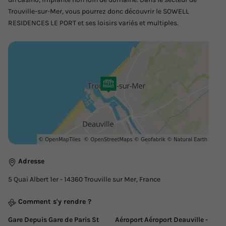
Trouville-sur-Mer, vous pourrez donc découvrir le SOWELL
Voir les logements
RESIDENCES LE PORT et ses loisirs variés et multiples.
APPARTEMENT 4 personnes - Appartement
2 pièces 4 pers
Adresse
Annulation gratuite
5 Quai Albert 1er - 14360 Trouville sur Mer, France
Surface
Adultes
Chambres
Salle de bain
32m²
4
1
1
Comment s'y rendre ?
Terrasse couverte
Accès wifi
Animaux autorisés *
Lit bébé
Gare Depuis Gare de Paris St
Aéroport Aéroport Deauville -