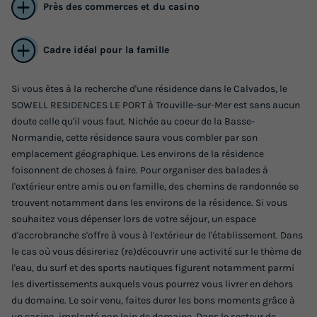
Près des commerces et du casino
Cadre idéal pour la famille
STUDIO 4 personnes
Si vous êtes à la recherche d'une résidence dans le Calvados, le
Annulation gratuite
SOWELL RESIDENCES LE PORT à Trouville-sur-Mer est sans aucun
Surface
Adultes
Salle de bain
doute celle qu'il vous faut. Nichée au coeur de la Basse-
25m²
4
1
Normandie, cette résidence saura vous combler par son
emplacement géographique. Les environs de la résidence
Accès wifi
Animaux autorisés *
Lit bébé
Cafetière
foisonnent de choses à faire. Pour organiser des balades à
l'extérieur entre amis ou en famille, des chemins de randonnée se
Lave-vaisselle
+ 3
trouvent notamment dans les environs de la résidence. Si vous
souhaitez vous dépenser lors de votre séjour, un espace
d'accrobranche s'offre à vous à l'extérieur de l'établissement. Dans
STUDIO 4 personnes
du
04/11/2026
au
11/11/2026
le cas où vous désireriez (re)découvrir une activité sur le thème de
Modifier les dates
l'eau, du surf et des sports nautiques figurent notamment parmi
Meilleur prix pour 7 nuits
les divertissements auxquels vous pourrez vous livrer en dehors
741 €
du domaine. Le soir venu, faites durer les bons moments grâce à
un casino, implanté non loin de domaine. Dans le secteur de