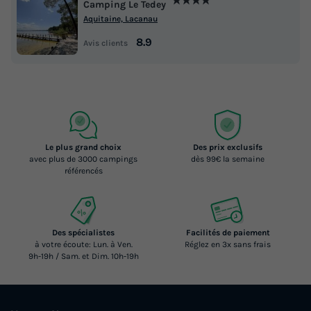
★★★★
Camping Le Tedey
Aquitaine, Lacanau
8.9
Avis clients
Le plus grand choix
Des prix exclusifs
avec plus de 3000 campings
dès 99€ la semaine
référencés
Des spécialistes
Facilités de paiement
à votre écoute: Lun. à Ven.
Réglez en 3x sans frais
9h-19h / Sam. et Dim. 10h-19h