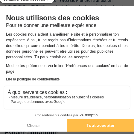
R.N 10 sortie ST VINCENT de TYROSSE. Prendre la direction
HOSSEGOR, à SOORTS prendre la 1ère à droite après le fronton. Au
rond-point, continuer tout droit (Hossegor à gauche, Seignosse à
droite). Arriver au Lac Marin. Tourner à droite ( Lac à votre gauche ).
Au bout du Lac, prendre le 2ème croisement à gauche direction
Plage
...
Voir plus
Informations générales
Parking
Sur place
Informations pratiques
Voiture conseillée
NRA :
Espace
aquatique