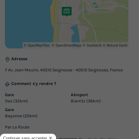
Modifier les dates
Meilleur prix pour 7 nuits
672 €
-5%
638,40 €
d'économie
Prix de comparaison
Voir les logements
Adresse
7 Av. Jean Moulin, 40510 Seignosse - 40510 Seignosse, France
Comment s'y rendre ?
Gare
Aéroport
Dax (35km)
Biarritz (36km)
Gare
Bayonne (25km)
Par La Route