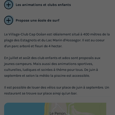
Les animations et clubs enfants
Propose une école de surf
Le Village-Club Cap Océan est idéalement situé à 400 mètres de la
plage des Estagnots et du Lac Marin d'Hossegor. Il est au coeur
MOBILHOME 6 personnes - 3 chambres
d'un parc arboré et fleuri de 4 hectar.
Annulation gratuite
Récent
En juillet et août des club enfants et ados sont proposés aux
Adultes
Chambres
Salle de bain
jeunes campeurs. Mais aussi des animations sportives,
6
3
1
culturelles, ludiques et soirées à thème pour tous. De juin à
septembre et selon la météo la piscine est accessible.
Terrasse semi-couverte
Accès wifi
Cafetière
Lave-vaisselle
Réfrigérateur
Il est possible de louer des vélos sur place de juin à septembre. Un
+ 3
restaurant se trouve sur place ainqi qu'un bar.
MOBILHOME 6 personnes - 3 chambres
du
24/10/2026
au
31/10/2026