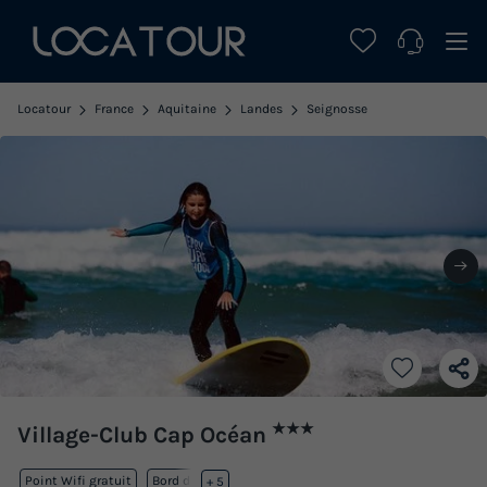
Locatour
France
Aquitaine
Landes
Seignosse
★★★
Village-Club Cap Océan
Point Wifi gratuit
Bord de mer
+ 5