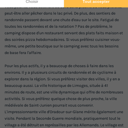
Vous pourrez vous détendre au bord de la piscine ou vous préférez
peut-être aller pêcher dans le lac privé. De plus, des sentiers de
randonnée passent devant une chute d'eau sur le site. Fatigué de
toutes les randonnées et de la natation ? Pas de problème, le
camping dispose d'un restaurant servant des plats faits maison et
des soirées pizza hebdomadaires. Si vous préférez cuisiner vous-
même, une petite boutique sur le camping avec tous les besoins
de base fera l'affaire.
Pour les plus actifs, il y a beaucoup de choses à faire dans les
environs. Il y a plusieurs circuits de randonnée et de cyclisme à
explorer dans la région. Si vous préférez visiter des villes, il y en a
beaucoup aussi. La ville historique de Limoges, située à 41
minutes de route, est une ville dynamique qui offre de nombreuses
activités. Si vous préférez quelque chose de plus proche, la ville
médiévale de Saint-Junien pourrait vous convenir.
L'impressionnante ville d'Oradour-sur-Glane mérite également une
visite. Pendant la Seconde Guerre mondiale, pratiquement tout le
village a été détruit en représailles par les Allemands. Le village est