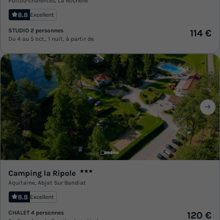
Poitou-charentes
,
La Rochelle
8.8
Excellent
STUDIO 2 personnes
114 €
Du 4 au 5 oct., 1 nuit, à partir de
Camping la Ripole
★★★
Aquitaine
,
Abjat Sur Bandiat
8.8
Excellent
CHALET 4 personnes
120 €