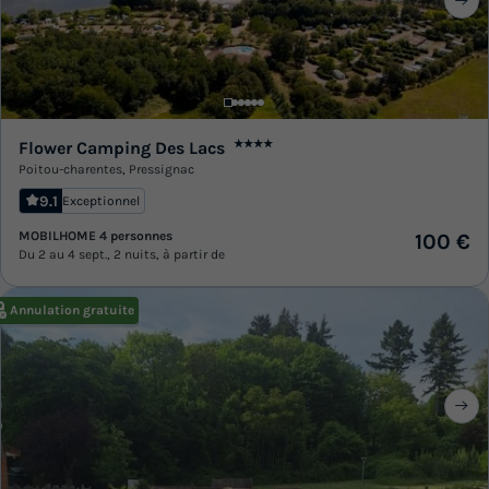
Flower Camping Des Lacs
★★★★
Poitou-charentes
,
Pressignac
9.1
Exceptionnel
MOBILHOME 4 personnes
100 €
Du 2 au 4 sept., 2 nuits, à partir de
Annulation gratuite