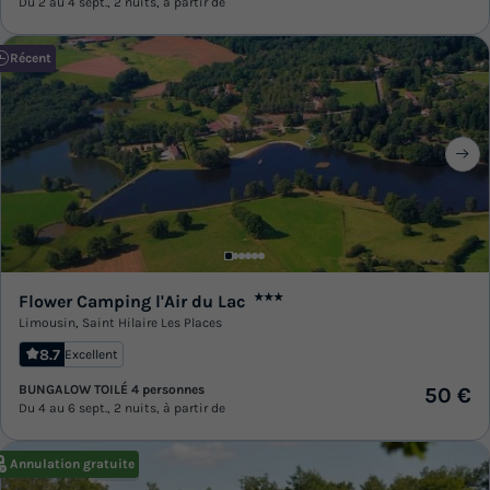
Du 2 au 4 sept., 2 nuits, à partir de
Récent
Flower Camping l'Air du Lac
★★★
Limousin
,
Saint Hilaire Les Places
8.7
Excellent
BUNGALOW TOILÉ 4 personnes
50 €
Du 4 au 6 sept., 2 nuits, à partir de
Annulation gratuite