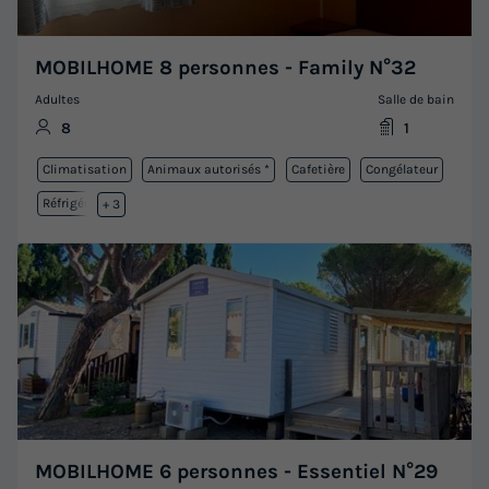
MOBILHOME 8 personnes - Family N°32
Adultes
Salle de bain
8
1
Climatisation
Animaux autorisés *
Cafetière
Congélateur
Réfrigérateur
+ 3
MOBILHOME 6 personnes - Essentiel N°29