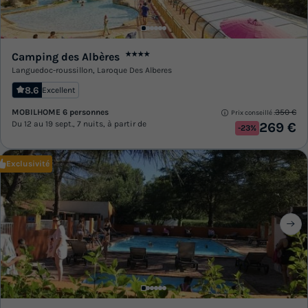
Camping des Albères
★★★★
Languedoc-roussillon
,
Laroque Des Alberes
8.6
Excellent
MOBILHOME 6 personnes
350 €
Prix conseillé :
Du 12 au 19 sept., 7 nuits, à partir de
269 €
-23%
Exclusivité