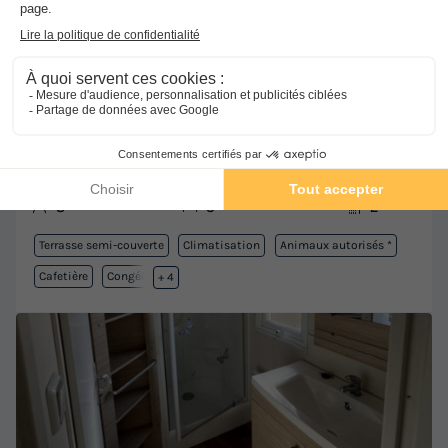
MOBILHOME 8 personnes - Maxi Family
N°05
Adultes
Chambres
Salle de bain
8
3
2
Terrasse semi-couverte
Climatisation
Animaux autorisés *
Cafetière
Congélateur
+ 4