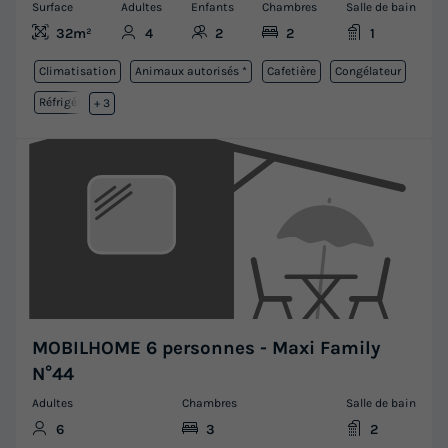
Surface
Adultes
Enfants
Chambres
Salle de bain
32m²
4
2
2
1
Climatisation
Animaux autorisés *
Cafetière
Congélateur
Réfrigérateur
+ 3
MOBILHOME 6 personnes - Maxi Family
N°44
Adultes
Chambres
Salle de bain
6
3
2