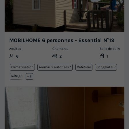
MOBILHOME 6 personnes - Essentiel N°19
Adultes
Chambres
Salle de bain
6
2
1
Climatisation
Animaux autorisés *
Cafetière
Congélateur
Réfrigérateur
+ 2