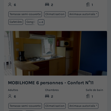
6
2
1
Terrasse semi-couverte
Climatisation
Animaux autorisés *
Cafetière
Congélateur
+ 4
MOBILHOME 6 personnes - Confort N°11
Adultes
Chambres
Salle de bain
6
2
1
Terrasse semi-couverte
Climatisation
Animaux autorisés *