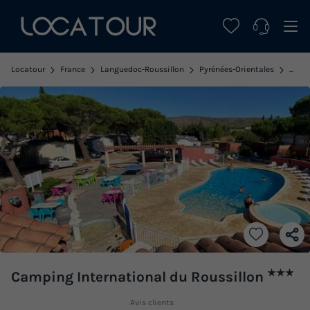
Locatour
France
Languedoc-Roussillon
Pyrénées-Orientales
Salse
★★★
Camping International du Roussillon
Avis clients