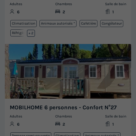
Adultes
Chambres
Salle de bain
6
2
1
Climatisation
Animaux autorisés *
Cafetière
Congélateur
Réfrigérateur
+ 2
MOBILHOME 6 personnes - Confort N°27
Adultes
Chambres
Salle de bain
6
2
1
Terrasse semi-couverte
Climatisation
Animaux autorisés *