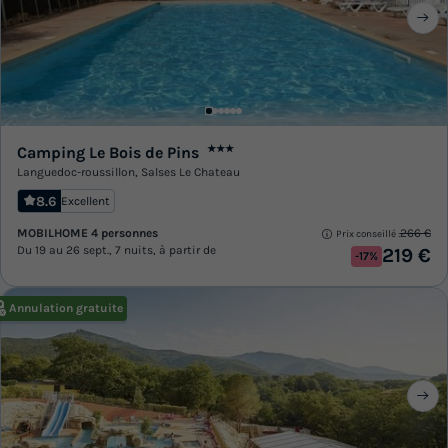
Camping Le Bois de Pins
★★★
Languedoc-roussillon
,
Salses Le Chateau
8.6
Excellent
MOBILHOME 4 personnes
266 €
Prix conseillé :
Du 19 au 26 sept., 7 nuits, à partir de
219 €
-17%
Annulation gratuite