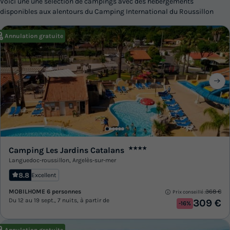
Voici une une sélection de campings avec des hébergements
disponibles aux alentours du Camping International du Roussillon
Annulation gratuite
Camping Les Jardins Catalans
★★★★
Languedoc-roussillon
,
Argelès-sur-mer
8.8
Excellent
MOBILHOME 6 personnes
368 €
Prix conseillé :
Du 12 au 19 sept., 7 nuits, à partir de
309 €
-16%