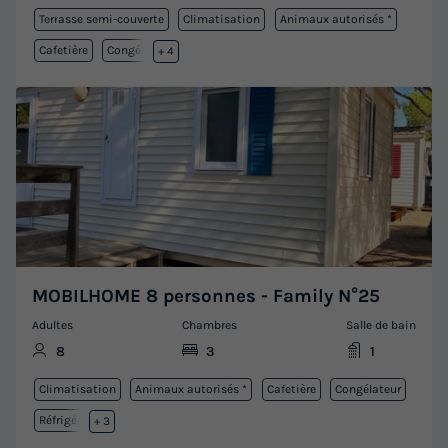
Terrasse semi-couverte
Climatisation
Animaux autorisés *
Cafetière
Congélateur
+ 4
MOBILHOME 8 personnes - Family N°25
Adultes
Chambres
Salle de bain
8
3
1
Climatisation
Animaux autorisés *
Cafetière
Congélateur
Réfrigérateur
+ 3