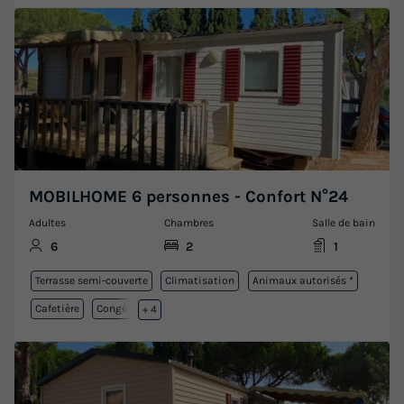
MOBILHOME 6 personnes - Confort N°24
Adultes
Chambres
Salle de bain
6
2
1
Terrasse semi-couverte
Climatisation
Animaux autorisés *
Cafetière
Congélateur
+ 4