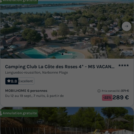
Annulation gratuite
Camping Club La Côte des Roses 4* - MS VACANCES
★★★★
Languedoc-roussillon
,
Narbonne Plage
8.8
Excellent
MOBILHOME 6 personnes
371 €
Prix conseillé :
Du 12 au 19 sept., 7 nuits, à partir de
289 €
-22%
Annulation gratuite