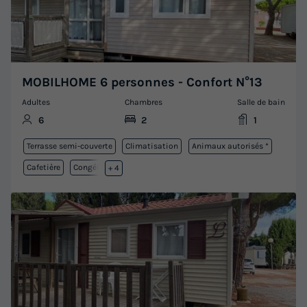
MOBILHOME 6 personnes - Confort N°13
Adultes
Chambres
Salle de bain
6
2
1
Terrasse semi-couverte
Climatisation
Animaux autorisés *
Cafetière
Congélateur
+ 4