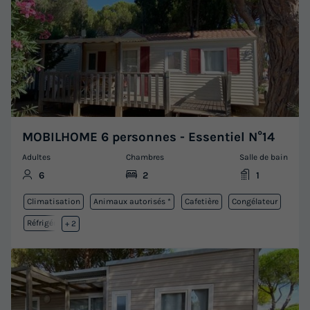
MOBILHOME 6 personnes - Essentiel N°14
Adultes
Chambres
Salle de bain
6
2
1
Climatisation
Animaux autorisés *
Cafetière
Congélateur
Réfrigérateur
+ 2