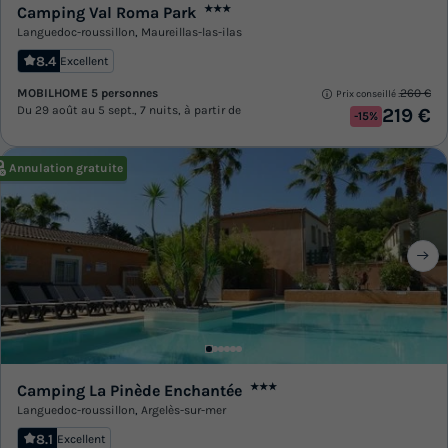
Camping Val Roma Park
★★★
Languedoc-roussillon
,
Maureillas-las-ilas
8.4
Excellent
MOBILHOME 5 personnes
260 €
Prix conseillé :
Du 29 août au 5 sept., 7 nuits, à partir de
219 €
-15%
Annulation gratuite
Camping La Pinède Enchantée
★★★
Languedoc-roussillon
,
Argelès-sur-mer
8.1
Excellent