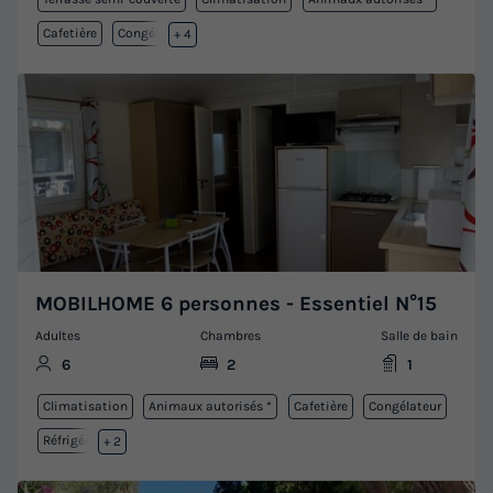
Cafetière
Congélateur
+ 4
MOBILHOME 6 personnes - Essentiel N°15
Adultes
Chambres
Salle de bain
6
2
1
Climatisation
Animaux autorisés *
Cafetière
Congélateur
Réfrigérateur
+ 2