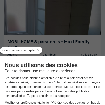
MOBILHOME 8 personnes - Maxi Family
N°45
Adultes
Chambres
Salle de bain
8
3
2
Terrasse semi-couverte
Climatisation
Animaux autorisés *
Cafetière
Congélateur
+ 4