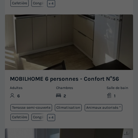
Cafetière
Congélateur
+ 4
MOBILHOME 6 personnes - Confort N°56
Adultes
Chambres
Salle de bain
6
2
1
Terrasse semi-couverte
Climatisation
Animaux autorisés *
Cafetière
Congélateur
+ 4