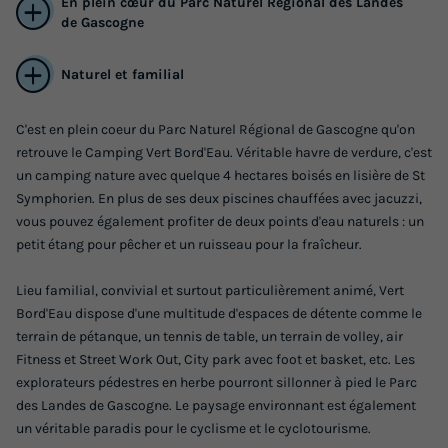
En plein cœur du Parc Naturel Régional des Landes
de Gascogne
Naturel et familial
TENTE TOILE ET BOIS 4 personnes -
plancher bois, 2 chambres, cuisine
C'est en plein coeur du Parc Naturel Régional de Gascogne qu'on
équipée, terrasse
retrouve le Camping Vert Bord'Eau. Véritable havre de verdure, c'est
un camping nature avec quelque 4 hectares boisés en lisière de St
Adultes
Chambres
Symphorien. En plus de ses deux piscines chauffées avec jacuzzi,
4
2
vous pouvez également profiter de deux points d'eau naturels : un
petit étang pour pêcher et un ruisseau pour la fraîcheur.
Animaux autorisés *
Cafetière
Réfrigérateur
Micro-ondes
Lieu familial, convivial et surtout particulièrement animé, Vert
Bord'Eau dispose d'une multitude d'espaces de détente comme le
TENTE TOILE ET BOIS 4 personnes - plancher bois, 2
terrain de pétanque, un tennis de table, un terrain de volley, air
chambres, cuisine équipée, terrasse
Fitness et Street Work Out, City park avec foot et basket, etc. Les
du
30/08/2026
au
06/09/2026
explorateurs pédestres en herbe pourront sillonner à pied le Parc
Modifier les dates
des Landes de Gascogne. Le paysage environnant est également
Meilleur prix pour 7 nuits
un véritable paradis pour le cyclisme et le cyclotourisme.