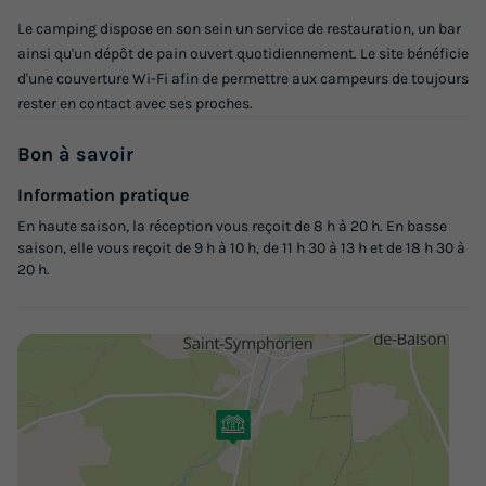
418 €
Le camping dispose en son sein un service de restauration, un bar
ainsi qu'un dépôt de pain ouvert quotidiennement. Le site bénéficie
Voir les logements
d'une couverture Wi-Fi afin de permettre aux campeurs de toujours
rester en contact avec ses proches.
Bon
à savoir
Information pratique
En haute saison, la réception vous reçoit de 8 h à 20 h. En basse
saison, elle vous reçoit de 9 h à 10 h, de 11 h 30 à 13 h et de 18 h 30 à
20 h.
MOBILHOME 5 personnes - Sans sanitaires
Récent
Surface
Adultes
Enfants
Chambres
16m²
3
2
2
Terrasse couverte
Accès wifi
Animaux autorisés *