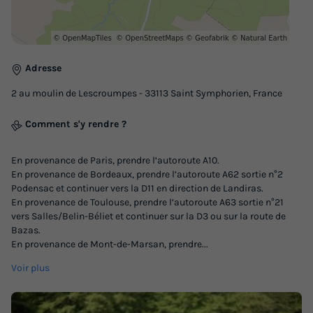
Accueil mobilité réduite
Cafetière
+ 5
MOBILHOME 5 personnes - Sans sanitaires
Adresse
du
30/08/2026
au
06/09/2026
Modifier les dates
2 au moulin de Lescroumpes - 33113 Saint Symphorien, France
Meilleur prix pour 7 nuits
Comment s'y rendre ?
438,90 €
En provenance de Paris, prendre l’autoroute A10.
Voir les logements
En provenance de Bordeaux, prendre l’autoroute A62 sortie n°2
Podensac et continuer vers la D11 en direction de Landiras.
En provenance de Toulouse, prendre l’autoroute A63 sortie n°21
vers Salles/Belin-Béliet et continuer sur la D3 ou sur la route de
Bazas.
En provenance de Mont-de-Marsan, prendre
...
Voir plus