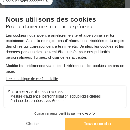
Sanitaire
Annulation gratuite
Surface
Adultes
Chambres
24m²
5
2
Animaux autorisés *
Cafetière
Congélateur
Réfrigérateur
1/4
Salon de jardin
+ 1
Toute la famille profitera de la piscine chauffée de 200m2 et du
bassin dédié aux enfants.
TENTE TOILE ET BOIS 5 personnes - Tente Lodge Cosy 3
Dans
l'établissement
Pièces 5 Personnes Sans Sanitaire
du
19/10/2026
au
26/10/2026
Transats gratuits
Modifier les dates
Piscine extérieure chauffée
Meilleur prix pour 7 nuits
Ouvert toute la saison
319 €
Avec pataugeoire
Gratuit
Voir les logements