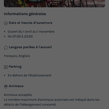
Informations générales
Date et heures d’ouverture
Ouvert du 1 avril au 1 novembre
De 07:00 à 23:00
Langues parlées à l'accueil
LODGE 5 personnes - LODGE COSY (SANS
SANITAIRES)
Français, Anglais
Annulation gratuite
Parking
Surface
Adultes
Enfants
Chambres
En dehors de l'établissement
24m²
4
1
2
Animaux
Terrasse couverte
Accès wifi
Animaux autorisés *
Animaux acceptés.
Cafetière
Réfrigérateur
+ 3
Le nombre maximum d'animaux autorisés est indiqué dans les
détails de l'hébergement concerné.