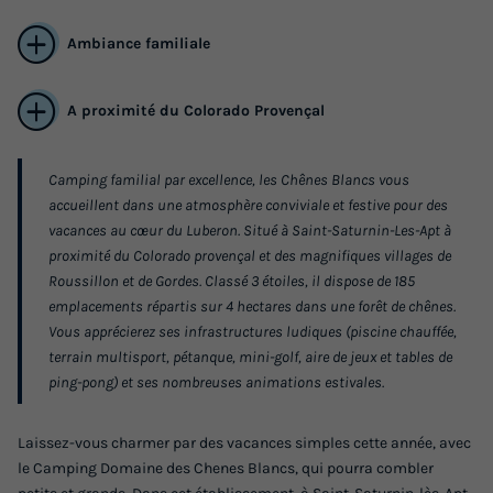
Ambiance familiale
A proximité du Colorado Provençal
Camping familial par excellence, les Chênes Blancs vous
accueillent dans une atmosphère conviviale et festive pour des
BUNGALOW TOILÉ 5 personnes - SANS
vacances au cœur du Luberon. Situé à Saint-Saturnin-Les-Apt à
SANITAIRES
proximité du Colorado provençal et des magnifiques villages de
Roussillon et de Gordes. Classé 3 étoiles, il dispose de 185
Annulation gratuite
emplacements répartis sur 4 hectares dans une forêt de chênes.
Surface
Adultes
Chambres
Vous apprécierez ses infrastructures ludiques (piscine chauffée,
20m²
5
2
terrain multisport, pétanque, mini-golf, aire de jeux et tables de
ping-pong) et ses nombreuses animations estivales.
Terrasse couverte
Accès wifi
Animaux autorisés *
Cafetière
Réfrigérateur
+ 3
Laissez-vous charmer par des vacances simples cette année, avec
le Camping Domaine des Chenes Blancs, qui pourra combler