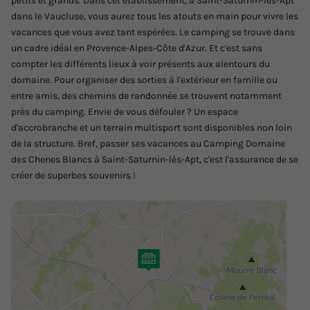
petits et grands. Dans cet établissement, à Saint-Saturnin-lès-Apt
BUNGALOW TOILÉ 5 personnes - SANS SANITAIRES
dans le Vaucluse, vous aurez tous les atouts en main pour vivre les
du
10/10/2026
au
17/10/2026
vacances que vous avez tant espérées. Le camping se trouve dans
Modifier les dates
un cadre idéal en Provence-Alpes-Côte d'Azur. Et c'est sans
compter les différents lieux à voir présents aux alentours du
Meilleur prix pour 7 nuits
domaine. Pour organiser des sorties à l'extérieur en famille ou
238 €
entre amis, des chemins de randonnée se trouvent notamment
près du camping. Envie de vous défouler ? Un espace
Voir les logements
d'accrobranche et un terrain multisport sont disponibles non loin
de la structure. Bref, passer ses vacances au Camping Domaine
des Chenes Blancs à Saint-Saturnin-lès-Apt, c'est l'assurance de se
créer de superbes souvenirs !
BUNGALOW TOILÉ 5 personnes - 3 Pièces 5
Personnes Sans Sanitaires