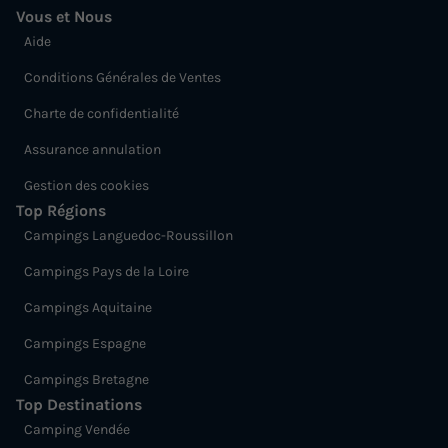
Vous et Nous
429 €
Aide
Voir les logements
Conditions Générales de Ventes
Charte de confidentialité
Assurance annulation
Gestion des cookies
Top Régions
Campings Languedoc-Roussillon
Campings Pays de la Loire
Campings Aquitaine
TENTE TOILE ET BOIS 5 personnes - Tente
Lodge Premium 3 Pièces 5 Personnes
Campings Espagne
Annulation gratuite
Campings Bretagne
Top Destinations
Surface
Adultes
Chambres
Salle de bain
Camping Vendée
24m²
5
2
1