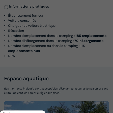
LODGE 5 personnes - LODGE COSY (SANS SANITAIRES)
Informations pratiques
du
03/10/2026
au
10/10/2026
Établissement fumeur
Modifier les dates
Voiture conseillée
Meilleur prix pour 7 nuits
Chargeur de voiture électrique
Réception
290 €
Nombre d'emplacement dans le camping :
185 emplacements
Nombre d'hébergement dans le camping :
70 hébergements
Voir les logements
Nombre d'emplacement nu dans le camping :
115
emplacements nus
NRA :
Espace
aquatique
(les montants indiqués sont susceptibles d'évoluer au cours de la saison et sont
à titre indicatif, ils seront à régler sur place)
TENTE TOILE ET BOIS 5 personnes - Tente
Lodge Cosy 3 Pièces 5 Personnes Sans