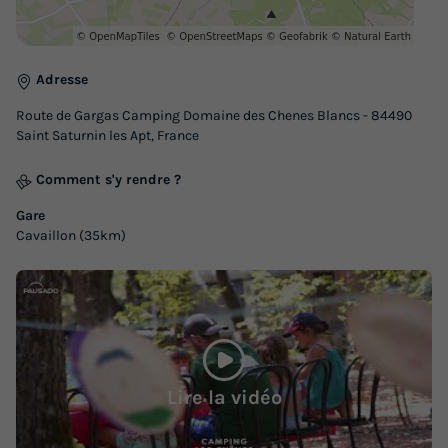
Annulation gratuite
Surface
Adultes
Chambres
Adresse
19m²
5
2
Route de Gargas Camping Domaine des Chenes Blancs - 84490
Animaux autorisés *
Cafetière
Congélateur
Réfrigérateur
Saint Saturnin les Apt, France
Salon de jardin
+ 1
Comment s'y rendre ?
Gare
BUNGALOW TOILÉ 5 personnes - 3 Pièces 5 Personnes
Cavaillon (35km)
Sans Sanitaires
du
16/10/2026
au
23/10/2026
Modifier les dates
Meilleur prix pour 7 nuits
269 €
Lire la vidéo
Voir les logements