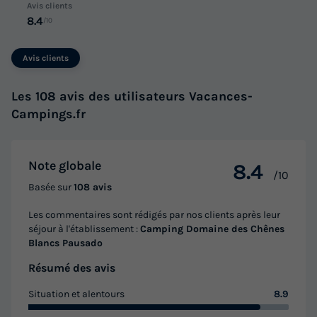
Avis clients
MOBILHOME 2 personnes - PREMIUM
8.4
/10
du
11/10/2026
au
18/10/2026
Modifier les dates
Avis clients
Meilleur prix pour 7 nuits
382 €
Les 108 avis des utilisateurs Vacances-
Campings.fr
Voir les logements
Note globale
8.4
/10
Basée sur
108 avis
Les commentaires sont rédigés par nos clients après leur
séjour à l'établissement :
Camping Domaine des Chênes
Blancs Pausado
Résumé des avis
MOBILHOME 4 personnes - COSY
Situation et alentours
8.9