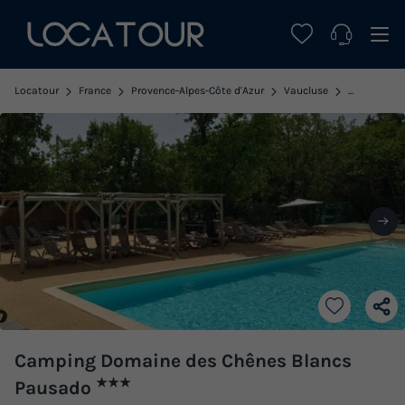
Locatour
France
Provence-Alpes-Côte d'Azur
Vaucluse
Saint Satur
Camping Domaine des Chênes Blancs
★★★
Pausado