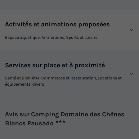
Activités et animations proposées
Espace aquatique, Animations, Sports et Loisirs
Services sur place et à proximité
MOBILHOME 2 personnes - PREMIUM
Santé et Bien-être, Commerces et Restauration, Locations et
Annulation gratuite
équipements, divers
Surface
Adultes
Chambres
Salle de bain
18m²
2
1
1
Terrasse couverte
Accès wifi
Climatisation
Avis sur Camping Domaine des Chênes
Animaux autorisés *
Cafetière
+ 7
Blancs Pausado
★★★