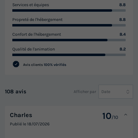
Annulation gratuite
Services et équipes
8.8
Surface
Adultes
Chambres
Salle de bain
24m²
4
2
1
Propreté de l'hébergement
8.8
Terrasse semi-couverte
Accès wifi
Climatisation
Confort de l'hébergement
8.4
Animaux autorisés *
Cafetière
+ 4
Qualité de l'animation
8.2
MOBILHOME 4 personnes - COSY
Avis clients
100% vérifiés
du
13/10/2026
au
20/10/2026
Modifier les dates
Meilleur prix pour 7 nuits
108 avis
Afficher par
Date
396 €
Voir les logements
10
Charles
/10
Publié le
18/07/2026