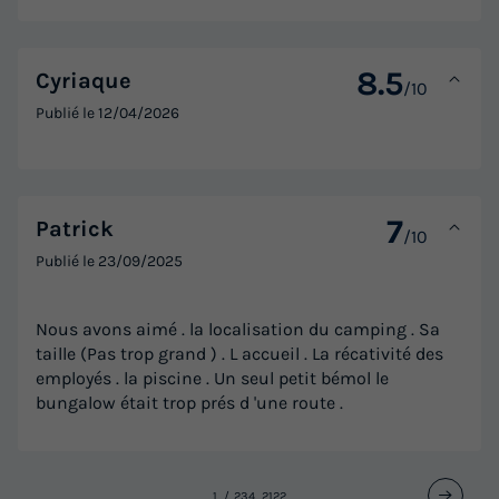
Meilleur prix pour 7 nuits
396 €
8.5
Cyriaque
/10
Voir les logements
Publié le
12/04/2026
7
Patrick
/10
Publié le
23/09/2025
Nous avons aimé . la localisation du camping . Sa
taille (Pas trop grand ) . L accueil . La récativité des
employés . la piscine . Un seul petit bémol le
MOBILHOME 5 personnes - COSY
bungalow était trop prés d 'une route .
Annulation gratuite
Surface
Adultes
Enfants
Chambres
Salle de bain
23m²
4
1
2
1
1
2
3
4
...
21
22