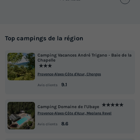
Terrasse semi-couverte
Accès wifi
Climatisation
Animaux autorisés *
Cafetière
+ 4
Top campings de la région
MOBILHOME 5 personnes - COSY
du
13/10/2026
au
20/10/2026
Camping Vacances André Trigano - Baie de la
Modifier les dates
Chapelle
Meilleur prix pour 7 nuits
★★★
Provence-Alpes-Côte d'Azur, Chorges
410 €
9.1
Avis clients
Voir les logements
★★★★★
Camping Domaine de l'Ubaye
Provence-Alpes-Côte d'Azur, Meolans Revel
8.6
Avis clients