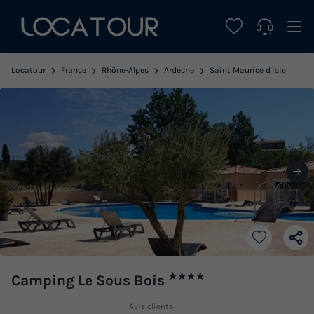
Locatour
France
Rhône-Alpes
Ardèche
Saint Maurice d'Ibie
★★★★
Camping Le Sous Bois
Avis clients