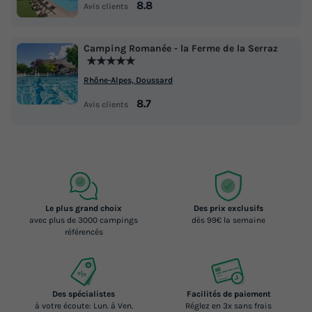
8.8
Avis clients
MOBILHOME 6 personnes - Trigano 2
Chambres Climatisé 4/6 pers
Camping Romanée - la Ferme de la Serraz
★★★★★
Annulation gratuite
Récent
Rhône-Alpes, Doussard
Surface
Adultes
Chambres
Salle de bain
8.7
29m²
6
2
1
Avis clients
Terrasse semi-couverte
Climatisation
Animaux autorisés *
Cafetière
Congélateur
+ 5
MOBILHOME 6 personnes - Trigano 2 Chambres Climatisé
Le plus grand choix
Des prix exclusifs
4/6 pers
avec plus de 3000 campings
dès 99€ la semaine
référencés
du
13/09/2026
au
20/09/2026
Modifier les dates
Meilleur prix pour 7 nuits
Des spécialistes
Facilités de paiement
273 €
à votre écoute: Lun. à Ven.
Réglez en 3x sans frais