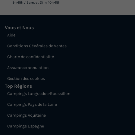
9h-19h / Sam. et Dim. 10h-19h
Voir les logements
Vous et Nous
Aide
Conditions Générales de Ventes
Charte de confidentialité
Assurance annulation
Gestion des cookies
MOBILHOME 6 personnes - 2 Chambre
Top Régions
EVO29 + Climatisation dimanche
Campings Languedoc-Roussillon
Annulation gratuite
Campings Pays de la Loire
Adultes
Chambres
Salle de bain
Campings Aquitaine
6
2
1
Campings Espagne
Climatisation
Animaux autorisés *
Cafetière