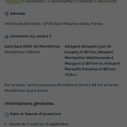
29m²
4
2
2
1
Terrasse couverte
Animaux autorisés *
Réfrigérateur
Adresse
Salon de jardin
Chauffage
+ 1
1450 route de Vallon - 07170 Saint Maurice d'Ibie, France
Comment s'y rendre ?
MOBILHOME 6 personnes - OHARA 4/6 personnes
Gare Gare SNCF de Montélimar
Aéroport Aéroport Lyon St
Terrasse couverte
Montélimar (36km)
Exupéry à 197 km, Aéroport
du
10/09/2026
au
17/09/2026
Montpellier Méditerranée à
Modifier les dates
Mauguio à 187 km ou Aéroport
Marseille Provence à 182 km.
Meilleur prix pour 7 nuits
180km
233 €
Par la route : sortie autoroute Montélimar Nord à 48 km et sortie
Montélimar Sud à 43 km
Voir les logements
Informations générales
Date et heures d’ouverture
Ouvert du 11 avril au 13 septembre