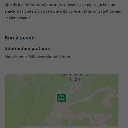
Meilleur prix pour 7 nuits
Afin de facilité votre séjour vous trouverez sur place un bar, un
snack, des plats à emporter, une épicerie ainsi qu'un dépôt de pain
259 €
et viennoiserie.
Voir les logements
Bon
à savoir
Information pratique
Mobil-home PMR avec climatisation
MOBILHOME 6 personnes - OHARA 4/6
personnes Terrasse couverte
Annulation gratuite
Surface
Adultes
Enfants
Chambres
Salle de bain