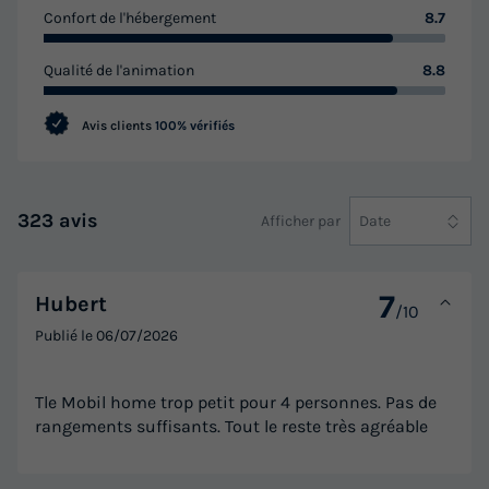
Réfrigérateur
Salon de jardin
+ 4
Confort de l'hébergement
8.7
Qualité de l'animation
8.8
GÎTE 4 personnes - Gîte Duplex ST Clim + TV
du
09/09/2026
au
16/09/2026
Avis clients
100% vérifiés
Modifier les dates
Meilleur prix pour 7 nuits
252 €
323 avis
Afficher par
Date
Voir les logements
7
Hubert
/10
Publié le
06/07/2026
Tle Mobil home trop petit pour 4 personnes. Pas de
rangements suffisants. Tout le reste très agréable