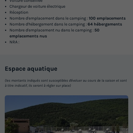
Voiture conseillée
237 €
Chargeur de voiture électrique
Réception
Voir les logements
Nombre d'emplacement dans le camping :
100 emplacements
Nombre d'hébergement dans le camping :
64 hébergements
Nombre d'emplacement nu dans le camping :
50
emplacements nus
NRA :
Espace
aquatique
(les montants indiqués sont susceptibles d'évoluer au cours de la saison et sont
à titre indicatif, ils seront à régler sur place)
MOBILHOME 4 personnes - KV Ibie TI
Annulation gratuite
Surface
Adultes
Chambres
Salle de bain
29m²
4
2
1
Terrasse couverte
Réfrigérateur
Salon de jardin
Chauffage