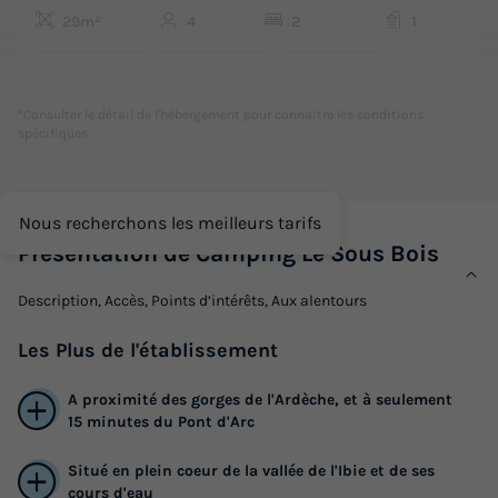
29m²
4
2
1
Terrasse couverte
Climatisation
Voir le plan 2D
Animaux autorisés *
Cafetière
Réfrigérateur
+ 4
*Consulter le détail de l'hébergement pour connaitre les conditions
spécifiques
MOBILHOME 4 personnes - 2 chambres (dimanche) -
CLIM
Nous recherchons les meilleurs tarifs
du
06/09/2026
au
13/09/2026
Présentation de Camping Le Sous Bois
Modifier les dates
Meilleur prix pour 7 nuits
Description, Accès, Points d’intérêts, Aux alentours
249 €
Les
Plus
de l'établissement
Voir les logements
A proximité des gorges de l'Ardèche, et à seulement
15 minutes du Pont d'Arc
Exclusivité
Situé en plein coeur de la vallée de l'Ibie et de ses
cours d'eau