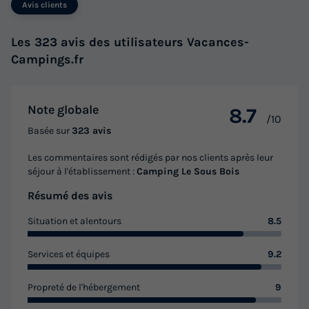
Avis clients
Voir les logements
Les 323 avis des utilisateurs Vacances-
Campings.fr
Note globale
8.7
/10
Basée sur
323 avis
Les commentaires sont rédigés par nos clients après leur
séjour à l'établissement :
Camping Le Sous Bois
GÎTE 4 personnes - Gîte Duplex ST Clim +
Résumé des avis
TV
Situation et alentours
8.5
Annulation gratuite
Surface
Adultes
Enfants
Salle de bain
Services et équipes
9.2
35m²
2
2
1
Propreté de l'hébergement
9
Terrasse couverte
Climatisation
Animaux autorisés *