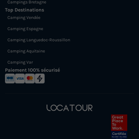
Campings Bretagne
Réfrigérateur
Salon de jardin
+ 1
Top Destinations
Camping Vendée
MOBILHOME 6 personnes - 2 Chambre EVO29 +
Camping Espagne
Climatisation dimanche
du
13/09/2026
au
20/09/2026
Camping Languedoc-Roussillon
Modifier les dates
Camping Aquitaine
Meilleur prix pour 7 nuits
Camping Var
273 €
Paiement 100% sécurisé
Voir les logements