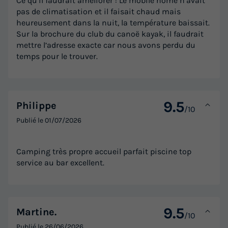
Ce qu’il faudrait améliorer : Le mobile home n’avait
Voir les logements
pas de climatisation et il faisait chaud mais
heureusement dans la nuit, la température baissait.
Sur la brochure du club du canoë kayak, il faudrait
mettre l’adresse exacte car nous avons perdu du
temps pour le trouver.
9.5
Philippe
/10
Publié le
01/07/2026
MOBILHOME 6 personnes - EVO 29 clim et
Télévision 4/6 personnes
Camping très propre accueil parfait piscine top
Annulation gratuite
Récent
service au bar excellent.
Surface
Adultes
Enfants
Chambres
Salle de bain
30m²
4
2
2
1
Terrasse couverte
Climatisation
Cafetière
Congélateur
9.5
Martine.
/10
Réfrigérateur
+ 5
Publié le
26/06/2026