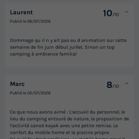
MOBILHOME 4 personnes - COTTAGE DUO
10
Laurent
/10
Clim + TV
Publié le
06/07/2026
Annulation gratuite
Neuf
Surface
Adultes
Chambres
Salle de bain
Dommage qu il n y ait pas eu d animation sur cette
semaine de fin juin début juillet. Sinon un top
20m²
4
1
1
camping à ambiance familial
Climatisation
Animaux autorisés *
Cafetière
Réfrigérateur
Salon de jardin
+ 4
8
Marc
/10
MOBILHOME 4 personnes - COTTAGE DUO Clim + TV
Publié le
05/07/2026
du
13/09/2026
au
20/09/2026
Modifier les dates
Ce que nous avons aimé : L’accueil du personnel, le
Meilleur prix pour 7 nuits
lieu du camping entouré de nature, la proposition de
l’activité canoë kayak avec une petite remise. Le
252 €
confort du mobile home et la piscine propre.