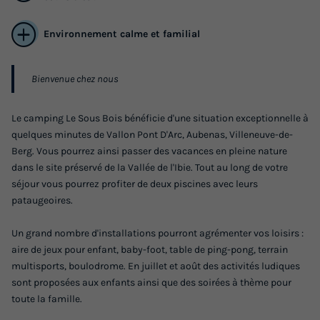
Environnement calme et familial
Bienvenue chez nous
MOBILHOME 6 personnes - 3 chambres
(dimanche) - CLIM
Le camping Le Sous Bois bénéficie d'une situation exceptionnelle à
quelques minutes de Vallon Pont D'Arc, Aubenas, Villeneuve-de-
Surface
Adultes
Enfants
Chambres
Salle de bain
Berg. Vous pourrez ainsi passer des vacances en pleine nature
30m²
4
2
3
1
dans le site préservé de la Vallée de l'Ibie. Tout au long de votre
Terrasse couverte
Climatisation
Voir le plan 2D
séjour vous pourrez profiter de deux piscines avec leurs
pataugeoires.
Animaux autorisés *
Cafetière
Réfrigérateur
+ 4
Un grand nombre d'installations pourront agrémenter vos loisirs :
aire de jeux pour enfant, baby-foot, table de ping-pong, terrain
MOBILHOME 6 personnes - 3 chambres (dimanche) -
multisports, boulodrome. En juillet et août des activités ludiques
CLIM
sont proposées aux enfants ainsi que des soirées à thème pour
du
06/09/2026
au
13/09/2026
toute la famille.
Modifier les dates