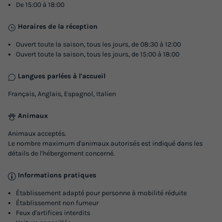
De 15:00 à 18:00
Horaires de la réception
Ouvert toute la saison, tous les jours, de 08:30 à 12:00
Ouvert toute la saison, tous les jours, de 15:00 à 18:00
MOBILHOME 4 personnes - O'HARA SB
784TI
Langues parlées à l'accueil
Surface
Adultes
Enfants
Chambres
Salle de bain
Français, Anglais, Espagnol, Italien
29m²
2
2
2
1
Animaux
Terrasse couverte
Animaux autorisés *
Cafetière
Animaux acceptés.
Réfrigérateur
Salon de jardin
+ 2
Le nombre maximum d'animaux autorisés est indiqué dans les
détails de l'hébergement concerné.
MOBILHOME 4 personnes - O'HARA SB 784TI
Informations pratiques
du
06/09/2026
au
13/09/2026
Établissement adapté pour personne à mobilité réduite
Modifier les dates
Établissement non fumeur
Meilleur prix pour 7 nuits
Feux d'artifices interdits