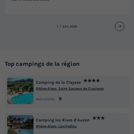
MOBILHOME 6 personnes - EVO 29 clim et Télévision 4/6
personnes
1
2
3
4
...
65
66
du
12/09/2026
au
19/09/2026
Modifier les dates
Meilleur prix pour 7 nuits
273 €
Top campings de la région
Voir les logements
★★★★
Camping de la Claysse
Rhône-Alpes, Saint Sauveur de Cruzieres
9
Avis clients
★★★
Camping les Rives d'Auzon
Rhône-Alpes, Lavilledieu