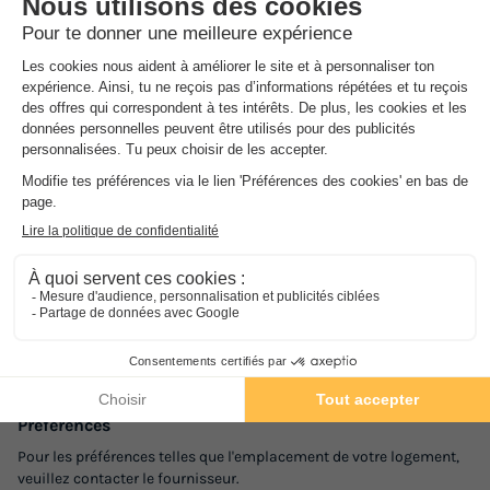
cadre pittoresque, cette charmante station est facilement
accessible par Toulouse et Lourdes. Sur place profité d'un accès a
la piscine couverte et chauffée de la résidence
Station labellisée Famille plus Montagne par Ski-France, Saint-
Lary est la destination idéale pour les familles. Proche des départs
de randonnées, elle est le point de départ idéal pour de
magnifiques balades dans un vaste espace naturel frontalier avec
l'Espagne.
Vous pouvez préparer vos repas dans la cuisine tout équipée de
votre appartement dans la Résidence Cami Real. Si vous préférez
sortir manger, les bars, restaurants et supermarchés ne sont qu'à
quelques minutes à pied.
Bon
à savoir
Préférences
Pour les préférences telles que l'emplacement de votre logement,
veuillez contacter le fournisseur.