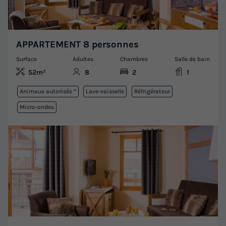
APPARTEMENT 8 personnes
Surface
Adultes
Chambres
Salle de bain
52m²
8
2
1
Animaux autorisés *
Lave-vaisselle
Réfrigérateur
Micro-ondes