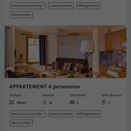
Animaux autorisés *
Lave-vaisselle
Réfrigérateur
Micro-ondes
APPARTEMENT 4 personnes
Surface
Adultes
Chambres
Salle de bain
30m²
4
1
1
Animaux autorisés *
Lave-vaisselle
Réfrigérateur
Micro-ondes