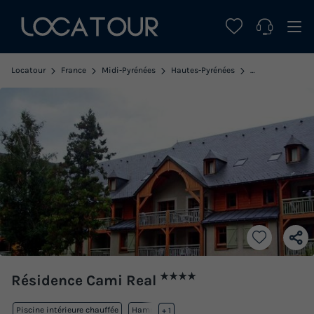
Locatour
France
Midi-Pyrénées
Hautes-Pyrénées
Saint Lary Soul
★★★★
Résidence Cami Real
Piscine intérieure chauffée
Hammam
+ 1