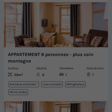
APPARTEMENT 6 personnes - plus coin
montagne
Surface
Adultes
Chambres
Salle de bain
39m²
6
1
1
Animaux autorisés *
Lave-vaisselle
Réfrigérateur
Micro-ondes