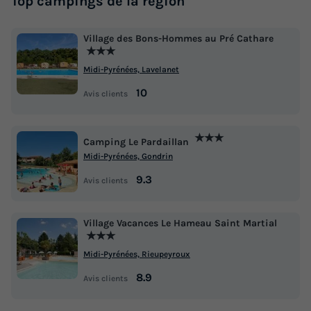
Top campings de la région
Village des Bons-Hommes au Pré Cathare
★★★
Midi-Pyrénées, Lavelanet
10
Avis clients
★★★
Camping Le Pardaillan
Midi-Pyrénées, Gondrin
9.3
Avis clients
Village Vacances Le Hameau Saint Martial
★★★
Midi-Pyrénées, Rieupeyroux
8.9
Avis clients