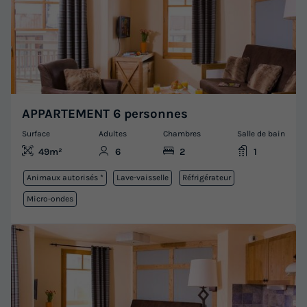
APPARTEMENT 6 personnes
Surface
Adultes
Chambres
Salle de bain
49m²
6
2
1
Animaux autorisés *
Lave-vaisselle
Réfrigérateur
Micro-ondes