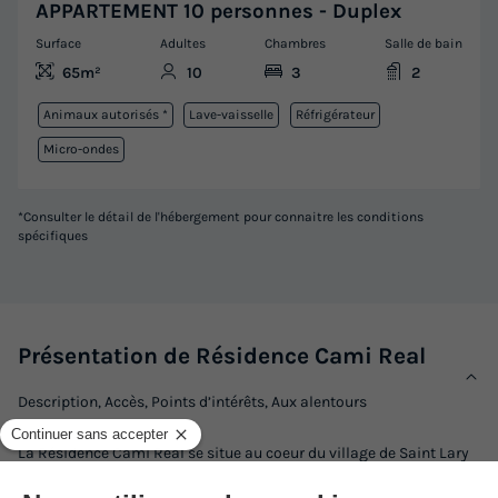
APPARTEMENT 10 personnes - Duplex
Surface
Adultes
Chambres
Salle de bain
65m²
10
3
2
Animaux autorisés *
Lave-vaisselle
Réfrigérateur
Micro-ondes
*Consulter le détail de l'hébergement pour connaitre les conditions
spécifiques
Présentation de Résidence Cami Real
Description, Accès, Points d’intérêts, Aux alentours
La Résidence Cami Real se situe au coeur du village de Saint Lary
Soulan, dans les Pyrénées. Nichée au coeur des Pyrénées dans un