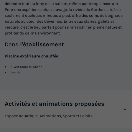
détendre tout au long de la saison, même par temps incertain.
Pour une expérience plus sauvage, la rivière du Gardon, située à
seulement quelques minutes à pied, offre des coins de baignade
naturels au cœur des Cévennes. Entre eaux claires, galets et
verdure, c’est le lieu parfait pour se rafraîchir en pleine nature et
profiter du calme environnant.
Dans
l'établissement
Piscine extérieure chauffée
Ouvert toute la saison
GÎTE 6 personnes - Gîte 2 chambres avec
Gratuit
jacuzzi
Annulation gratuite
Adultes
Chambres
Salle de bain
Activités et animations proposées
6
2
1
Espace aquatique, Animations, Sports et Loisirs
Animaux autorisés *
Lave-vaisselle
Voir le plan 2D
Réfrigérateur
Salon de jardin
Micro-ondes
+ 1