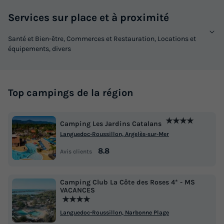
Services sur place et à proximité
GÎTE 6 personnes - Gîte 2 chambres avec jacuzzi
Santé et Bien-être, Commerces et Restauration, Locations et
du
27/09/2026
au
04/10/2026
équipements, divers
Modifier les dates
Meilleur prix pour 7 nuits
714 €
Top campings de la région
Voir les logements
★★★★
Camping Les Jardins Catalans
Languedoc-Roussillon, Argelès-sur-Mer
8.8
Avis clients
Camping Club La Côte des Roses 4* - MS
VACANCES
★★★★
Languedoc-Roussillon, Narbonne Plage