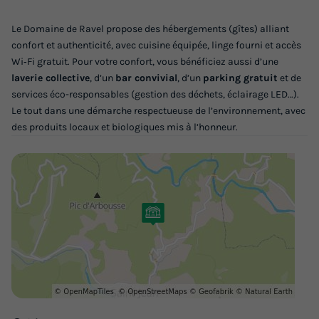
Voir les logements
Le Domaine de Ravel propose des hébergements (gîtes) alliant
confort et authenticité, avec cuisine équipée, linge fourni et accès
Wi‑Fi gratuit. Pour votre confort, vous bénéficiez aussi d’une
laverie collective
, d’un
bar convivial
, d’un
parking gratuit
et de
services éco-responsables (gestion des déchets, éclairage LED…).
Le tout dans une démarche respectueuse de l’environnement, avec
des produits locaux et biologiques mis à l’honneur.
GÎTE 6 personnes - Gîte 2 chambres avec
clim
Annulation gratuite
Surface
Adultes
Chambres
Salle de bain
42m²
6
2
1
Climatisation
Animaux autorisés *
Voir le plan 2D