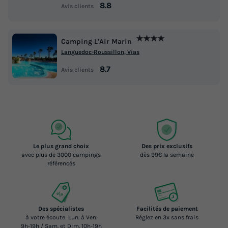
8.8
Avis clients
★★★★
Camping L'Air Marin
Languedoc-Roussillon, Vias
8.7
Avis clients
Le plus grand choix
Des prix exclusifs
avec plus de 3000 campings
dès 99€ la semaine
référencés
Des spécialistes
Facilités de paiement
à votre écoute: Lun. à Ven.
Réglez en 3x sans frais
9h-19h / Sam. et Dim. 10h-19h