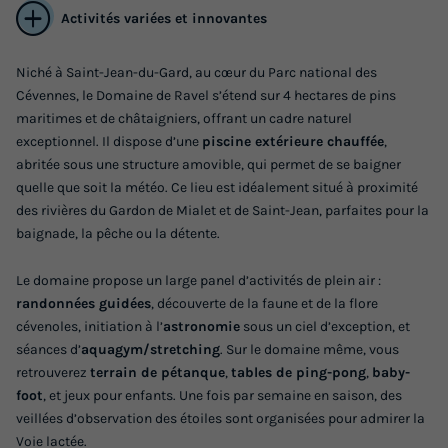
Activités variées et innovantes
GÎTE 6 personnes - deux chambres
Niché à Saint-Jean-du-Gard, au cœur du Parc national des
Cévennes, le Domaine de Ravel s’étend sur 4 hectares de pins
Annulation gratuite
maritimes et de châtaigniers, offrant un cadre naturel
Surface
Adultes
Chambres
Salle de bain
exceptionnel. Il dispose d’une
piscine extérieure chauffée
,
abritée sous une structure amovible, qui permet de se baigner
42m²
6
2
1
quelle que soit la météo. Ce lieu est idéalement situé à proximité
Barbecue
Cafetière
Lave-vaisselle
Réfrigérateur
des rivières du Gardon de Mialet et de Saint-Jean, parfaites pour la
baignade, la pêche ou la détente.
Salon de jardin
+ 2
Le domaine propose un large panel d’activités de plein air :
randonnées guidées
, découverte de la faune et de la flore
GÎTE 6 personnes - deux chambres
cévenoles, initiation à l’
astronomie
sous un ciel d’exception, et
du
09/10/2026
au
16/10/2026
séances d’
aquagym/stretching
. Sur le domaine même, vous
Modifier les dates
retrouverez
terrain de pétanque
,
tables de ping-pong
,
baby-
Meilleur prix pour 7 nuits
foot
, et jeux pour enfants. Une fois par semaine en saison, des
504 €
veillées d’observation des étoiles sont organisées pour admirer la
Voie lactée.