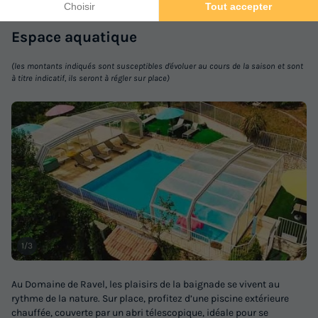
GÎTE 6 personnes - Gîte 2 chambre
Espace
aquatique
Astronomie
Annulation gratuite
(les montants indiqués sont susceptibles d'évoluer au cours de la saison et sont
à titre indicatif, ils seront à régler sur place)
Surface
Adultes
Chambres
Salle de bain
42m²
6
2
1
Réfrigérateur
Salon de jardin
Voir le plan 2D
Micro-ondes
Télévision
GÎTE 6 personnes - Gîte 2 chambre Astronomie
du
25/10/2026
au
01/11/2026
Modifier les dates
1/3
Meilleur prix pour 7 nuits
576 €
Au Domaine de Ravel, les plaisirs de la baignade se vivent au
rythme de la nature. Sur place, profitez d’une piscine extérieure
chauffée, couverte par un abri télescopique, idéale pour se
Voir les logements