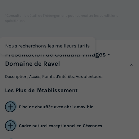
Barbecue
Réfrigérateur
Salon de jardin
Micro-ondes
Four
*Consulter le détail de l'hébergement pour connaitre les conditions
spécifiques
STUDIO 2 personnes - Gîte studio
Nous recherchons les meilleurs tarifs
du
27/09/2026
au
04/10/2026
Présentation de Ushuaïa Villages -
Modifier les dates
Meilleur prix pour 7 nuits
Domaine de Ravel
420 €
Description, Accès, Points d’intérêts, Aux alentours
Voir les logements
Les
Plus
de l'établissement
Piscine chauffée avec abri amovible
Cadre naturel exceptionnel en Cévennes