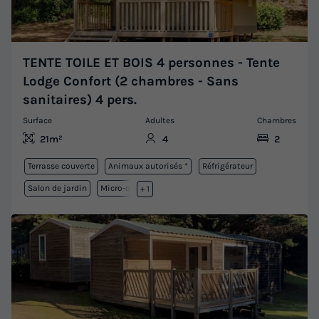
TENTE TOILE ET BOIS 4 personnes - Tente
Lodge Confort (2 chambres - Sans
sanitaires) 4 pers.
Surface
Adultes
Chambres
21m²
4
2
Terrasse couverte
Animaux autorisés *
Réfrigérateur
Salon de jardin
Micro-ondes
+ 1