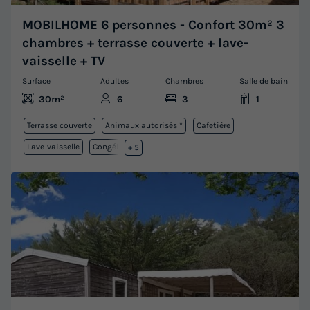
MOBILHOME 6 personnes - Confort 30m² 3
chambres + terrasse couverte + lave-
vaisselle + TV
Surface
Adultes
Chambres
Salle de bain
30m²
6
3
1
Terrasse couverte
Animaux autorisés *
Cafetière
Lave-vaisselle
Congélateur
+ 5