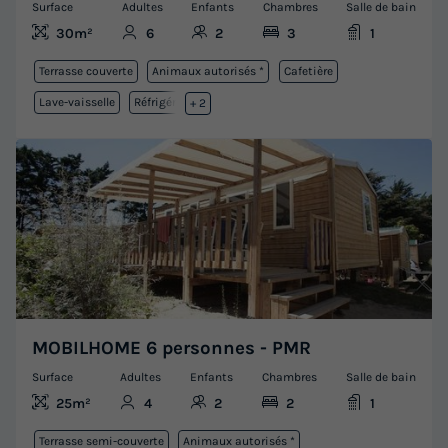
Surface
Adultes
Enfants
Chambres
Salle de bain
30m²
6
2
3
1
Terrasse couverte
Animaux autorisés *
Cafetière
Lave-vaisselle
Réfrigérateur
+ 2
MOBILHOME 6 personnes - PMR
Surface
Adultes
Enfants
Chambres
Salle de bain
25m²
4
2
2
1
Terrasse semi-couverte
Animaux autorisés *