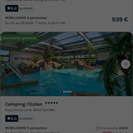
8.6
Excellent
MOBILHOME 6 personnes
939 €
Du 22 au 29 août, 7 nuits, à partir de
Annulation gratuite
Camping l'Océan
★★★★★
Pays De La Loire
,
Brem Sur Mer
8.6
Excellent
MOBILHOME 5 personnes
350 €
Prix conseillé :