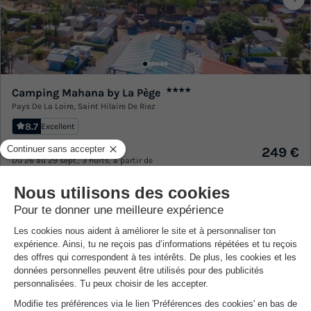
Camping Mahana by La Pège
★★★★
Pays De La Loire
,
Saint Hilaire De Riez
8.7
Excellent
MOBILHOME 4 personnes
249 €
Du 26 au 29 sept., 3 nuits, à partir de
Exclusivité