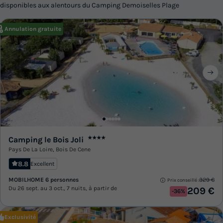
disponibles aux alentours du Camping Demoiselles Plage
Annulation gratuite
Camping le Bois Joli
★★★★
Pays De La Loire
,
Bois De Cene
8.8
Excellent
MOBILHOME 6 personnes
329 €
Prix conseillé :
Du 26 sept. au 3 oct., 7 nuits, à partir de
209 €
-36%
Exclusivité