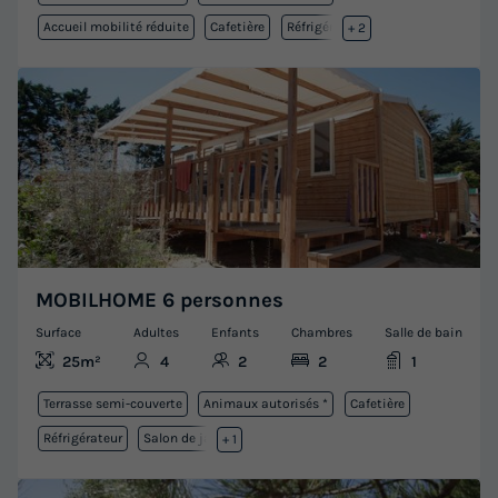
Accueil mobilité réduite
Cafetière
Réfrigérateur
+ 2
MOBILHOME 6 personnes
Surface
Adultes
Enfants
Chambres
Salle de bain
25m²
4
2
2
1
Terrasse semi-couverte
Animaux autorisés *
Cafetière
Réfrigérateur
Salon de jardin
+ 1