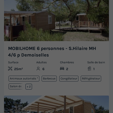
MOBILHOME 6 personnes - S.Hilaire MH
4/6 p Demoiselles
Surface
Adultes
Chambres
Salle de bain
25m²
6
2
1
Animaux autorisés *
Barbecue
Congélateur
Réfrigérateur
Salon de jardin
+ 2