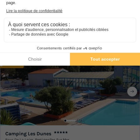
Camping La Riviera
★★★★
Pays De La Loire
,
Saint Michel Chef Chef
8.6
Excellent
MOBILHOME 6 personnes
319 €
Du 29 août au 5 sept., 7 nuits, à partir de
Exclusivité
Camping Les Dunes
★★★★★
Pays De La Loire
,
Bretignolles Sur Mer