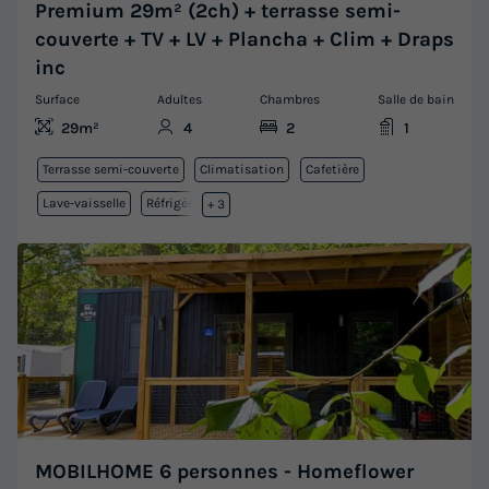
Premium 29m² (2ch) + terrasse semi-
couverte + TV + LV + Plancha + Clim + Draps
inc
Surface
Adultes
Chambres
Salle de bain
29m²
4
2
1
Terrasse semi-couverte
Climatisation
Cafetière
Lave-vaisselle
Réfrigérateur
+ 3
MOBILHOME 6 personnes - Homeflower