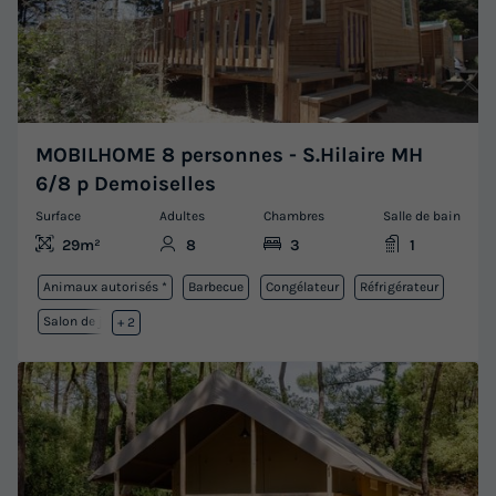
MOBILHOME 8 personnes - S.Hilaire MH
6/8 p Demoiselles
Surface
Adultes
Chambres
Salle de bain
29m²
8
3
1
Animaux autorisés *
Barbecue
Congélateur
Réfrigérateur
Salon de jardin
+ 2