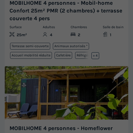
MOBILHOME 4 personnes - Mobil-home
Confort 25m² PMR (2 chambres) + terrasse
couverte 4 pers
Surface
Adultes
Chambres
Salle de bain
25m²
4
2
1
Terrasse semi-couverte
Animaux autorisés *
Accueil mobilité réduite
Cafetière
Réfrigérateur
+ 4
MOBILHOME 4 personnes - Homeflower