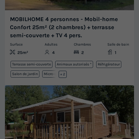
MOBILHOME 4 personnes - Mobil-home
Confort 25m² (2 chambres) + terrasse
semi-couverte + TV 4 pers.
Surface
Adultes
Chambres
Salle de bain
25m²
4
2
1
Terrasse semi-couverte
Animaux autorisés *
Réfrigérateur
Salon de jardin
Micro-ondes
+ 2